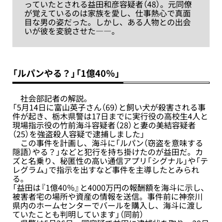
っていたとされる益田和彦容疑者（48）。元同僚
が覚えているのは家族を愛し、仕事熱心で真面
目な男の姿だった。しかし、ある人物との出会
いが彼を変貌させた――。
「ルパンやる？」「1億40％」
社会部記者の解説。
「5月14日に富山英子さん（69）と飼い犬が殺害される事
件が起き、栃木県警は17日までに実行役の高校生4人と
現場指示役の竹前海斗容疑者（28）と妻の美結容疑者
（25）を強盗殺人容疑で逮捕しました」
この事件を計画し、海斗に「ルパン（窃盗を意味する
隠語）やる？」などと犯行を持ち掛けたのが益田だ。カ
ズと名乗り、秘匿性の高い通信アプリ「シグナル」や「テ
レグラム」で指示を出すなど事件を主導したとみられ
る。
「益田は『1億40％』と4000万円の報酬額を海斗に示し、
被害者宅の場所や資産の情報を送信。事件前に神奈川
県内のホームセンターでバールを購入し、海斗に渡し
ていたことも判明しています」（同前）