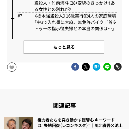
盗殺人・竹前海斗（28）変貌のきっかけ《あ
る女性との別れが》
《栃木強盗殺人》16歳実行犯4人の家庭環境
「中3で入れ墨に大麻、無免許バイク」「首タ
トゥーの指示役夫婦との本当の関係は…」
もっと見る
関連記事
権力者たちを突き動かす復讐心 キーワード
は“失地回復（レコンキスタ）”｜川北省吾×池上