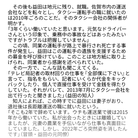
その後も益田は地元に残り、就職。佐賀市内の運送
会社などを転々とし、タクシー運転手の職に就いたの
は2010年ごろのことだ。そのタクシー会社の関係者が
明かす。
「3年くらい働いていたと思います。元気なドライバー
さんという印象で、乗務中の事故などはあったみたい
ですがトラブルは把握していません」
この頃、同業の運転手が路上で暴行され死亡する事
件が発生し、益田はこの運転手の遺族を支援するため
の募金を呼び掛けている。このことは地方紙に取り上
げられ、同業者から感謝を述べられていた。
その一方で、こんな話も聞こえてくる。
「テレビ局記者の取材回りの仕事を『全部僕に下さい』と
言って、指名をもらい、記者にいくらか代金をキック
バックしたり、個人で直接仕事を受けて金銭を得たり
していた。それがバレて、2013年7月にタクシー会社を
出て行ったと聞きました」（益田の知人）
知人によれば、この時すでに益田には妻子がおり、
退社後は長距離運送の職に就いたという。
「そこも2年で辞めています。ウチも運送業で彼は2015
年から働いていた。私が出会ったときには離婚してい
ましたが、元妻の農業を手伝いながら仕事も真面目に
していました。しかし、2022年ごろ突然姿を消したん
です」（冒頭・益田の元同僚）