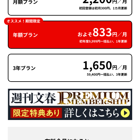
円／月
月額プラン
初回登録は初月300円、1カ月更新
オススメ！期間限定
833
およそ
円／月
年額プラン
初年度9,999円一括払い、1年更新
1,650
円／月
3年プラン
59,400円一括払い、3年更新