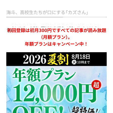
海斗、高校生たちが口にする「カズさん」
それから1年後、益田から仕事の誘いがあったとい
う。
初回登録は初月300円ですべての記事が読み放題
（月額プラン）。
年額プランはキャンペーン中！