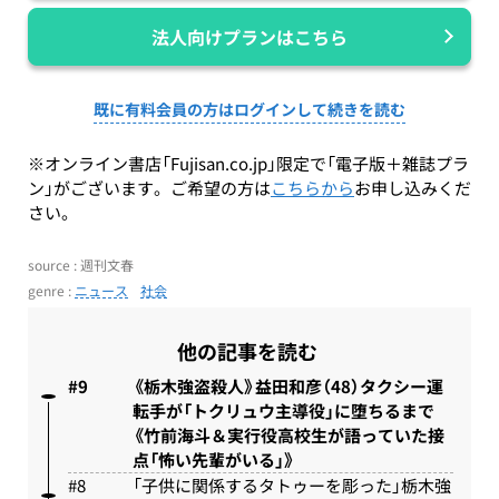
法人向けプランはこちら
既に有料会員の方はログインして続きを読む
※オンライン書店「Fujisan.co.jp」限定で「電子版＋雑誌プラ
ン」がございます。ご希望の方は
こちらから
お申し込みくだ
さい。
source : 週刊文春
genre :
ニュース
社会
他の記事を読む
《栃木強盗殺人》益田和彦（48）タクシー運
転手が「トクリュウ主導役」に堕ちるまで
《竹前海斗＆実行役高校生が語っていた接
点「怖い先輩がいる」》
「子供に関係するタトゥーを彫った」栃木強