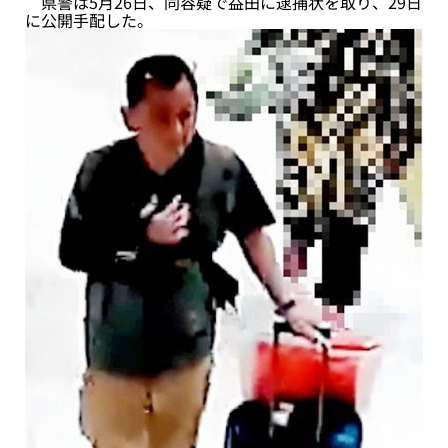
県警は5月26日、同容疑で益田に逮捕状を取り、29日
に公開手配した。