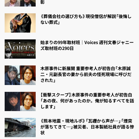
彰
《葬儀会社の選び方も》現役僧侶が解説「後悔し
ない葬式」
始まりの99年取材班｜Voices 週刊文春ジャニー
ズ取材班の290日
木原事件に新展開 重要参考人が初告白「木原誠
二・元副長官の妻から前夫の怪死現場に呼びだ
された」
【衝撃スクープ】木原事件の重要参考人が初告白
「あの夜、何があったのか。俺が知るすべてを話
します」
《熊本地震・現地ルポ》「瓦礫から声が…」「煙突
が落ちてきて…」被災者、日本製紙社員が語る惨
状