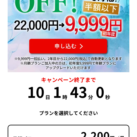
キャンペーン終了まで
10
1
42
59
日
時
分
秒
プランを選択してください
2,200