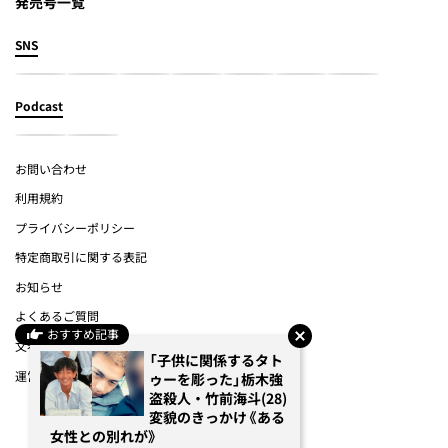
発売号一覧
SNS
Podcast
お問い合わせ
利用規約
プライバシーポリシー
特定商取引に関する表記
お知らせ
よくあるご質問
おすすめ記事
文春オンライン
「子供に関係するタト
運営会社
ゥーを彫った」栃木強
盗殺人・竹前海斗(28)
変貌のきっかけ《ある
(c) Bungeishunju Ltd.
女性との別れが》