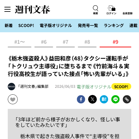
検索
ログイン
会員登録
新着
SCOOP!
電子版オリジナル
発売号一覧
ランキング
連載
#1〜
#6
#7
#8
#9
《栃木強盗殺人》益田和彦（48）タクシー運転手が
「トクリュウ主導役」に堕ちるまで《竹前海斗＆実
行役高校生が語っていた接点「怖い先輩がいる」》
電子版オリジナル
「週刊文春」編集部
2026/06/03
SCOOP!
「3年ほど前から様子がおかしくなり、怪しい事
をしていたみたいです」
栃木県で起きた強盗殺人事件で“主導役”を担