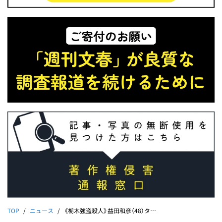
TOP
ニュース
《栃木強盗殺人》益田和彦（48）タクシー運転手が「トクリュウ主導役」に堕ちるまで《竹前海斗＆実行役高校生が語っていた接点「怖い先輩がいる」》