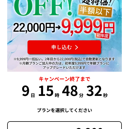
キャンペーン終了まで
9
15
48
32
日
時
分
秒
プランを選択してください