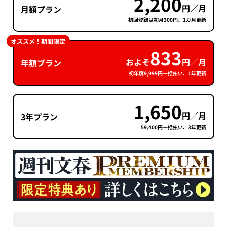
2,200
円／月
月額プラン
初回登録は初月300円、1カ月更新
オススメ！期間限定
833
およそ
円／月
年額プラン
初年度9,999円一括払い、1年更新
1,650
円／月
3年プラン
59,400円一括払い、3年更新