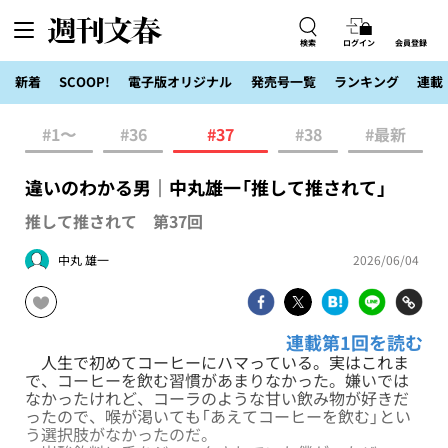
検索
ログイン
会員登録
新着
SCOOP!
電子版オリジナル
発売号一覧
ランキング
連載
#1〜
#36
#37
#38
#最新
違いのわかる男｜中丸雄一「推して推されて」
推して推されて 第37回
中丸 雄一
2026/06/04
連載第1回を読む
人生で初めてコーヒーにハマっている。実はこれま
で、コーヒーを飲む習慣があまりなかった。嫌いでは
なかったけれど、コーラのような甘い飲み物が好きだ
ったので、喉が渇いても「あえてコーヒーを飲む」とい
う選択肢がなかったのだ。