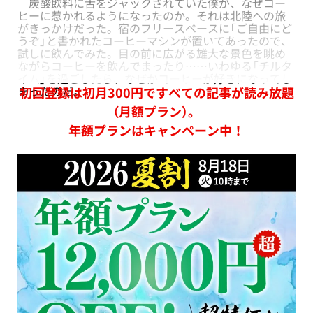
炭酸飲料に舌をジャックされていた僕が、なぜコー
ヒーに惹かれるようになったのか。それは北陸への旅
がきっかけだった。宿のフリースペースに「ご自由にど
うぞ」と書かれたコーヒーマシンが置いてあったので、
試しに飲んでみた。目の前に広がる雄大な景色を眺め
ながらコーヒーを飲んでまったり……いわゆる「チルタ
イム」を過ごしたら、なぜかコーヒーが好きになってし
まったのだ。
初回登録は初月300円ですべての記事が読み放題
（月額プラン）。
年額プランはキャンペーン中！