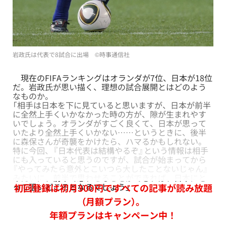
岩政氏は代表で8試合に出場 ©時事通信社
現在のFIFAランキングはオランダが7位、日本が18位
だ。岩政氏が思い描く、理想の試合展開とはどのよう
なものか。
「相手は日本を下に見ていると思いますが、日本が前半
に全然上手くいかなかった時の方が、隙が生まれやす
いでしょう。オランダがすごく良くて、日本が思って
いたより全然上手くいかない……というときに、後半
に森保さんが奇襲をかけたら、ハマるかもしれない。
特に今回、『日本代表は結構やるぞ』という情報は相手
にも入っていると思うのですが、試合が始まってから
『やってみたら意外とこいつら大したことないじゃん』
みたいに、前半で思わせることができれば、日本にと
って狙いどころとなるでしょう」
初回登録は初月300円ですべての記事が読み放題
（月額プラン）。
年額プランはキャンペーン中！