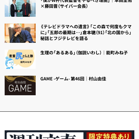
「僕がW杯代表監督をやるべき理由」｜本田圭佑
×藤田晋（サイバー会長）
《テレビドラマへの遺言》「この森で何度もクマ
に」「五郎の最期は…」倉本聰（91）「北の国から」
秘話とフジテレビを語る
生理の「あるある」（伽説いわし）｜能町みね子
GAME -ゲーム- 第46回｜村山由佳