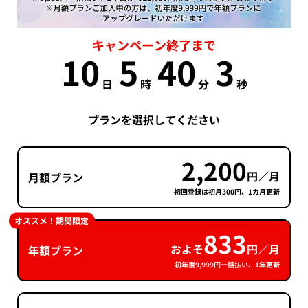
キャンペーン終了まで
10
5
40
2
日
時
分
秒
プランを選択してください
2,200
円／月
月額プラン
初回登録は初月300円、1カ月更新
オススメ！期間限定
833
およそ
円／月
年額プラン
初年度9,999円一括払い、1年更新