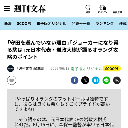
検索
ログイン
会員登録
新着
SCOOP!
電子版オリジナル
発売号一覧
ランキング
連載
「守田を選んでいない理由」「ジョーカーになり得
る駒は」元日本代表・岩政大樹が語るオランダ攻
略のポイント
電子版オリジナル
「週刊文春」編集部
2026/06/13
SCOOP!
「やっぱりオランダのフットボールは独特です
し、彼らは良くも悪くもすごくプライドが高い
ですよね」
そう語るのは、元日本代表DFの岩政大樹氏
（44）だ。6月15日に、森保一監督が率いる日本代