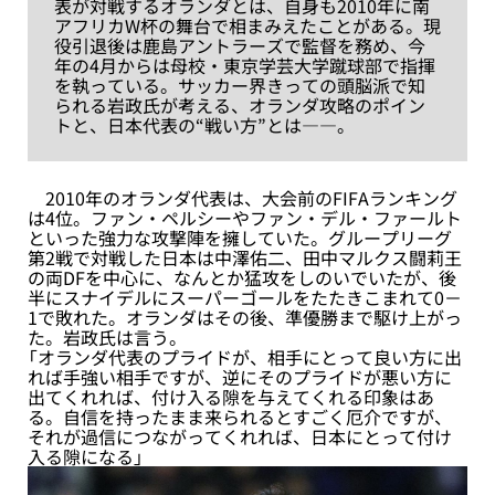
表が対戦するオランダとは、自身も2010年に南
アフリカW杯の舞台で相まみえたことがある。現
役引退後は鹿島アントラーズで監督を務め、今
年の4月からは母校・東京学芸大学蹴球部で指揮
を執っている。サッカー界きっての頭脳派で知
られる岩政氏が考える、オランダ攻略のポイン
トと、日本代表の“戦い方”とは――。
2010年のオランダ代表は、大会前のFIFAランキング
は4位。ファン・ペルシーやファン・デル・ファールト
といった強力な攻撃陣を擁していた。グループリーグ
第2戦で対戦した日本は中澤佑二、田中マルクス闘莉王
の両DFを中心に、なんとか猛攻をしのいでいたが、後
半にスナイデルにスーパーゴールをたたきこまれて0－
1で敗れた。オランダはその後、準優勝まで駆け上がっ
た。岩政氏は言う。
「オランダ代表のプライドが、相手にとって良い方に出
れば手強い相手ですが、逆にそのプライドが悪い方に
出てくれれば、付け入る隙を与えてくれる印象はあ
る。自信を持ったまま来られるとすごく厄介ですが、
それが過信につながってくれれば、日本にとって付け
入る隙になる」