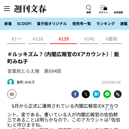
検索
ログイン
会員登録
新着
SCOOP!
電子版オリジナル
発売号一覧
ランキング
連載
#1〜
#138
#139
#140
#最新
＃ルッキズム？（内閣広報官のXアカウント）｜能
町みね子
言葉尻とらえ隊 第694回
能町 みね子
2026/06/18
6月から正式に運用されている内閣広報官のXアカウ
さ
いき
ント、変である。書いている人が内閣広報官の
佐
伯
耕
三であることは明らかなので、このアカウントは「佐伯
X」と呼びますね。