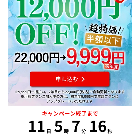
キャンペーン終了まで
11
5
7
15
日
時
分
秒