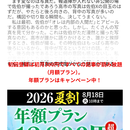
まず変なのは写真だ。報道陣が入れない非公開の場
で佐伯が撮ったであろう高市の写真は佐伯Xの目玉のは
ずだが、やたらと後ろ向きの、背中の写真が多いの
だ。構図や切り取る瞬間も、決してうまくない。
私は最初、佐伯が「オレは内部の人間だ」とアピール
する意図もあるのかと思った。しかし、たくさんの写
真を見て分かった。これは佐伯がただ漫然と撮った写
真なのだ。高市が誰かに語りかけるとき、誰かと挨拶
するとき、佐伯が撮る。その時佐伯はもっぱら高市の
後ろにいるから、背中が写るというだけの話。だっ
て、後ろ向きであることに何の意図も感じないし、私
が高市だとしたら撮ってほしくない角度のものもある
もん。端的に、写真の完成度がかなり低いのである。
初回登録は初月300円ですべての記事が読み放題
（月額プラン）。
年額プランはキャンペーン中！