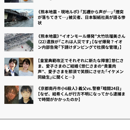
《熊本地震・現地ルポ》「瓦礫から声が…」「煙突
が落ちてきて…」被災者、日本製紙社員が語る惨
状
《熊本地震》“イオンモール爆発”大竹玖瑠美さん
（22）遺族が「これは人災です」【なぜ爆発？イオ
ン内部告発「下請けダンピングで杜撰な管理」】
【皇室典範改正でそれぞれに新たな障害】悠仁さ
ま、愛子さまのご結婚《悠仁さまの“貴重肉
声”、愛子さまを那須で笑顔にさせた「イケメン
同級生」に聞くと…》
《京都南丹市小6殺人》義父vs.警察「暗闘24日」
【なぜ、結希くんが行方不明になってから逮捕ま
で時間がかかったのか】