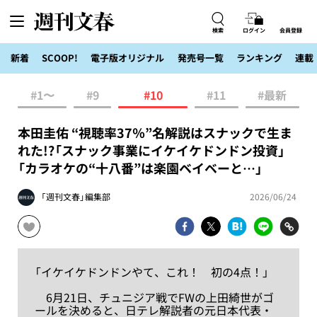
検索
ログイン
会員登録
新着
SCOOP!
電子版オリジナル
発売号一覧
ランキング
連載
#1〜
#9
#10
#11
#最新
本田圭佑 “視聴率37％”名解説はスナックで生ま
れた!?「スナック事業にイケイケドンドン投資」
「カラオケの“十八番”は楽園ベイベーと…」
「週刊文春」編集部
2026/06/24
「イケイケドンドンやて、これ！ 初の4点！」
6月21日、チュニジア戦でFWの上田綺世がゴ
ールを決めると、日テレ解説者の元日本代表・