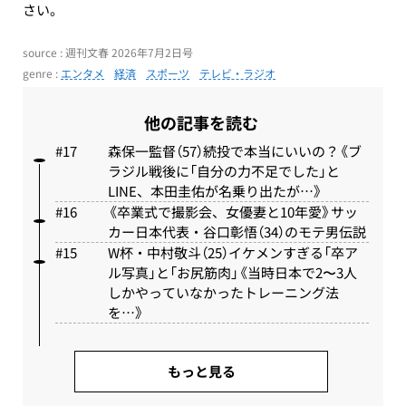
さい。
source : 週刊文春 2026年7月2日号
genre :
エンタメ
経済
スポーツ
テレビ・ラジオ
他の記事を読む
森保一監督（57）続投で本当にいいの？《ブ
ラジル戦後に「自分の力不足でした」と
LINE、本田圭佑が名乗り出たが…》
《卒業式で撮影会、女優妻と10年愛》サッ
カー日本代表・谷口彰悟（34）のモテ男伝説
W杯・中村敬斗（25）イケメンすぎる「卒ア
ル写真」と「お尻筋肉」《当時日本で2〜3人
しかやっていなかったトレーニング法
を…》
もっと見る