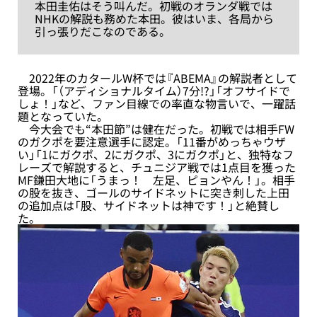
本田圭佑はそう叫んだ。初戦のオランダ戦では
NHKの解説も務めた本田。彼はいま、各局から
引っ張りだこなのである。
2022年のカタールW杯では『ABEMA』の解説者として
登場。「（アディショナルタイム）7分!?」「オフサイドで
しょ！」など、ファン目線での率直な物言いで、一躍話
題となっていた。
今大会でも“本田節”は健在だった。初戦では相手FW
のガクポを要注意選手に認定。「11番がめっちゃウザ
い」「1にガクポ、2にガクポ、3にガクポ」と、独特なフ
レーズで解説すると、チュニジア戦では1点目を獲った
MF鎌田大地に「うまっ！ 左足、ピョンやん！」。相手
の股を抜き、ゴールのサイドネットに突き刺した上田
の追加点は「股、サイドネットは神です！」と絶賛し
た。