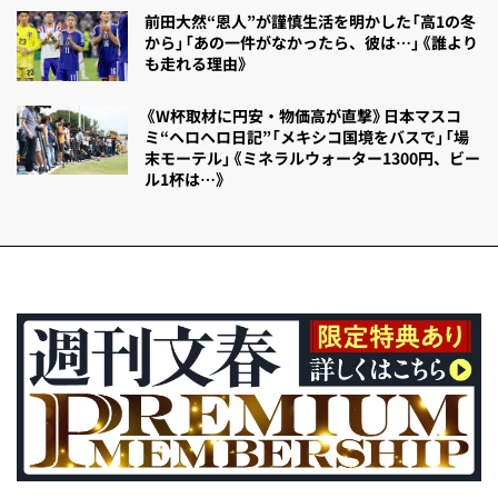
前田大然“恩人”が謹慎生活を明かした「高1の冬
から」「あの一件がなかったら、彼は…」《誰より
も走れる理由》
《W杯取材に円安・物価高が直撃》日本マスコ
ミ“ヘロヘロ日記”「メキシコ国境をバスで」「場
末モーテル」《ミネラルウォーター1300円、ビー
ル1杯は…》