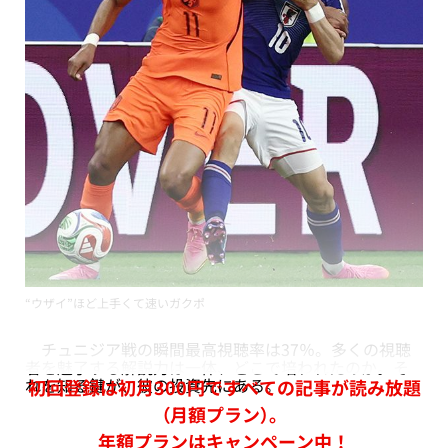
“ウザイ”ほど上手くて速いガクポ
チュニジア戦の瞬間最高視聴率は37％。多くの視聴
者を魅了する解説力は一体、どこで培われたのか。そ
れを知る鍵が、彼の投資先にある。
初回登録は初月300円ですべての記事が読み放題
（月額プラン）。
年額プランはキャンペーン中！