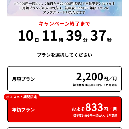
キャンペーン終了まで
10
11
39
37
日
時
分
秒
プランを選択してください
2,200
円／月
月額プラン
初回登録は初月300円、1カ月更新
オススメ！期間限定
833
およそ
円／月
年額プラン
初年度9,999円一括払い、1年更新