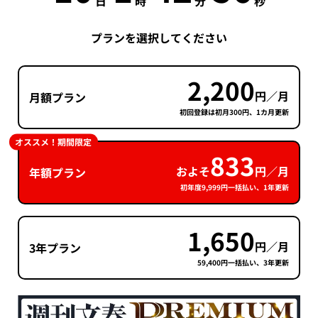
日
時
分
秒
プランを選択してください
2,200
円／月
月額プラン
初回登録は初月300円、1カ月更新
オススメ！期間限定
833
およそ
円／月
年額プラン
初年度9,999円一括払い、1年更新
1,650
円／月
3年プラン
59,400円一括払い、3年更新