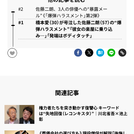
佐藤二朗、3人の俳優への“暴露メー
ル”《「爆弾ハラスメント」第2弾》
橋本愛（30）が号泣した佐藤二朗（57）の“爆
弾ハラスメント”「彼女の楽屋に乗り込
み…」「発端はボディタッチ」
関連記事
権力者たちを突き動かす復讐心 キーワード
は“失地回復（レコンキスタ）”｜川北省吾×池上
彰
《葬儀会社の選び方も》現役僧侶が解説「後悔し