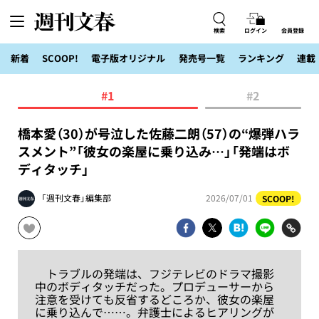
検索
ログイン
会員登録
新着
SCOOP!
電子版オリジナル
発売号一覧
ランキング
連載
#1
#2
橋本愛（30）が号泣した佐藤二朗（57）の“爆弾ハラ
スメント”「彼女の楽屋に乗り込み…」「発端はボ
ディタッチ」
「週刊文春」編集部
2026/07/01
SCOOP!
トラブルの発端は、フジテレビのドラマ撮影
中のボディタッチだった。プロデューサーから
注意を受けても反省するどころか、彼女の楽屋
に乗り込んで……。弁護士によるヒアリングが