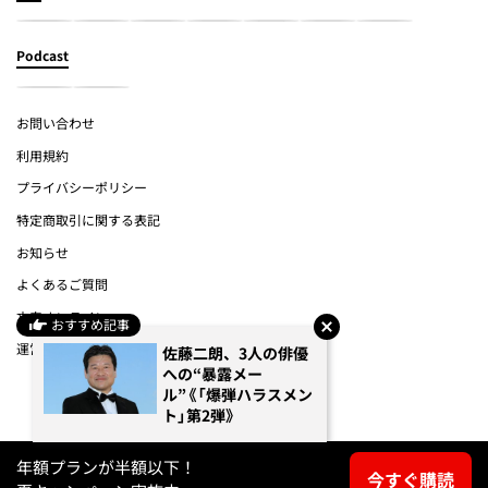
Podcast
お問い合わせ
利用規約
プライバシーポリシー
特定商取引に関する表記
お知らせ
よくあるご質問
文春オンライン
おすすめ記事
運営会社
佐藤二朗、3人の俳優
への“暴露メー
ル”《「爆弾ハラスメン
(c) Bungeishunju Ltd.
ト」第2弾》
年額プランが半額以下！
今すぐ購読