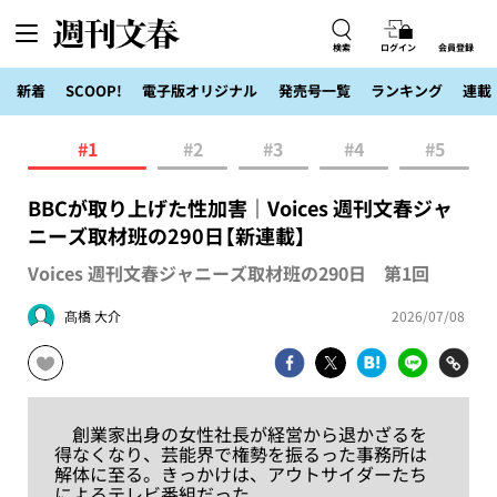
検索
ログイン
会員登録
新着
SCOOP!
電子版オリジナル
発売号一覧
ランキング
連載
#1
#2
#3
#4
#5
BBCが取り上げた性加害｜Voices 週刊文春ジャ
ニーズ取材班の290日【新連載】
Voices 週刊文春ジャニーズ取材班の290日 第1回
髙橋 大介
2026/07/08
創業家出身の女性社長が経営から退かざるを
得なくなり、芸能界で権勢を振るった事務所は
解体に至る。きっかけは、アウトサイダーたち
によるテレビ番組だった。