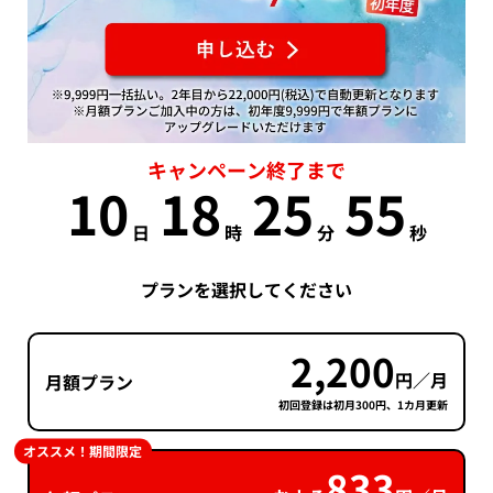
キャンペーン終了まで
10
18
25
54
日
時
分
秒
プランを選択してください
2,200
円／月
月額プラン
初回登録は初月300円、1カ月更新
オススメ！期間限定
833