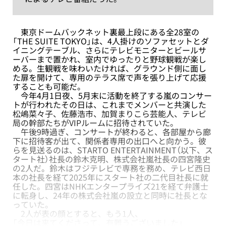
東京ドームバックネット裏最上段にある全28室の
「THE SUITE TOKYO」は、4人掛けのソファセットとダ
イニングテーブル、さらにテレビモニターとビールサ
ーバーまで置かれ、室内でゆったりと野球観戦が楽し
める。生観戦を味わいたければ、グラウンド側に面し
た扉を開けて、専用のテラス席で声を張り上げて応援
することも可能だ。
今年4月1日夜、5月末に活動を終了する嵐のコンサー
トが行われたその日は、これまでメンバーと共演した
松嶋菜々子、佐藤浩市、加賀まりこら芸能人、テレビ
局の幹部たちがVIPルームに招待されていた。
午後9時過ぎ、コンサートが終わると、各部屋から廊
下に招待客が出て、関係者専用の出口へと向かう。彼
らを見送るのは、STARTO ENTERTAINMENT（以下、ス
タート社）社長の鈴木克明、株式会社嵐社長の四宮隆史
の2人だ。鈴木はフジテレビで専務を務め、テレビ西日
本の社長を経て2025年にスタート社の二代目社長に就
任した。四宮はNHKエンタープライズ21を経て弁護士
に転身し、24年の株式会社嵐の設立と同時に社長とな
っていた。
2人が表の顔とすると、もう1人、
「今日は来てくださって、有難うございました」