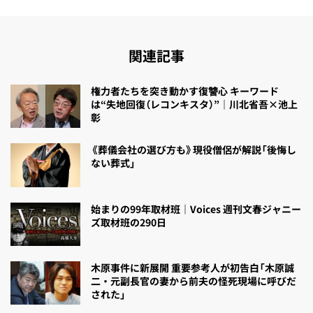
関連記事
権力者たちを突き動かす復讐心 キーワード
は“失地回復（レコンキスタ）”｜川北省吾×池上
彰
《葬儀会社の選び方も》現役僧侶が解説「後悔し
ない葬式」
始まりの99年取材班｜Voices 週刊文春ジャニー
ズ取材班の290日
木原事件に新展開 重要参考人が初告白「木原誠
二・元副長官の妻から前夫の怪死現場に呼びだ
された」