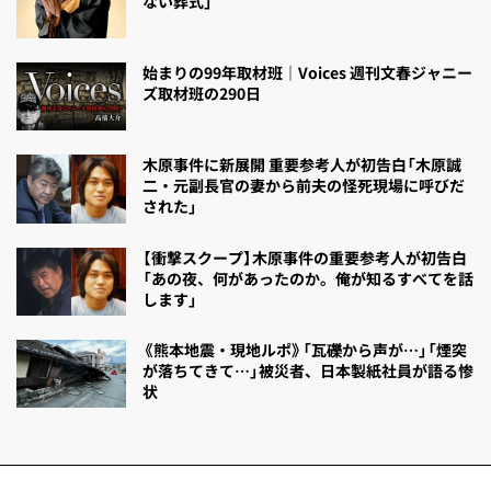
ない葬式」
始まりの99年取材班｜Voices 週刊文春ジャニー
ズ取材班の290日
木原事件に新展開 重要参考人が初告白「木原誠
二・元副長官の妻から前夫の怪死現場に呼びだ
された」
【衝撃スクープ】木原事件の重要参考人が初告白
「あの夜、何があったのか。俺が知るすべてを話
します」
《熊本地震・現地ルポ》「瓦礫から声が…」「煙突
が落ちてきて…」被災者、日本製紙社員が語る惨
状