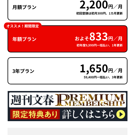
2,200
円／月
月額プラン
初回登録は初月300円、1カ月更新
オススメ！期間限定
833
およそ
円／月
年額プラン
初年度9,999円一括払い、1年更新
1,650
円／月
3年プラン
59,400円一括払い、3年更新