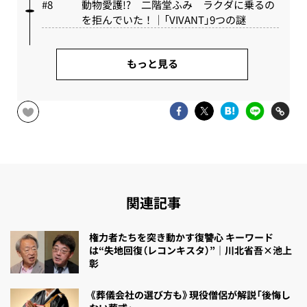
動物愛護!? 二階堂ふみ ラクダに乗るの
を拒んでいた！｜「VIVANT」9つの謎
もっと見る
関連記事
権力者たちを突き動かす復讐心 キーワード
は“失地回復（レコンキスタ）”｜川北省吾×池上
彰
《葬儀会社の選び方も》現役僧侶が解説「後悔し