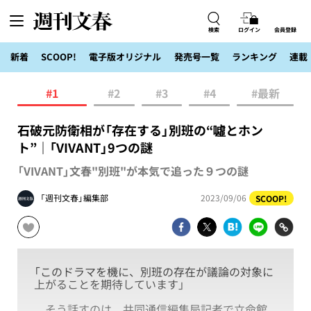
検索
ログイン
会員登録
新着
SCOOP!
電子版オリジナル
発売号一覧
ランキング
連載
#1
#2
#3
#4
#最新
石破元防衛相が「存在する」別班の“噓とホン
ト”｜「VIVANT」9つの謎
「VIVANT」文春"別班"が本気で追った９つの謎
「週刊文春」編集部
2023/09/06
SCOOP!
「このドラマを機に、別班の存在が議論の対象に
上がることを期待しています」
そう話すのは、共同通信編集局記者で立命館