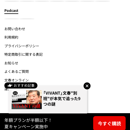
Podcast
お問い合わせ
利用規約
プライバシーポリシー
特定商取引に関する表記
お知らせ
よくあるご質問
文春オンライン
おすすめ記事
運営会社
「VIVANT」文春"別
班"が本気で追った9
(c) Bungeishunju Ltd.
つの謎
年額プランが半額以下！
今すぐ購読
夏キャンペーン実施中