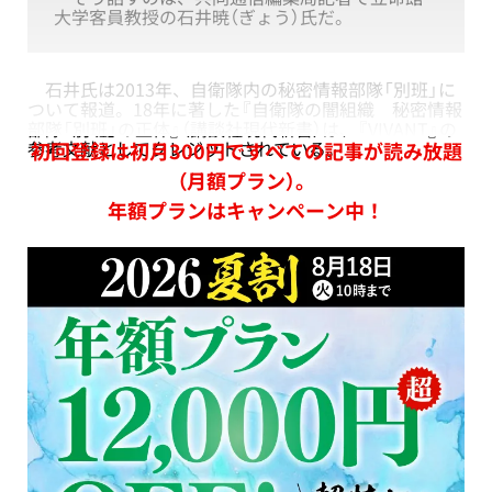
大学客員教授の石井暁（ぎょう）氏だ。
石井氏は2013年、自衛隊内の秘密情報部隊「別班」に
ついて報道。18年に著した『自衛隊の闇組織 秘密情報
部隊「別班」の正体』（講談社現代新書）は、『VIVANT』の
参考文献としてクレジットされている。
初回登録は初月300円ですべての記事が読み放題
（月額プラン）。
年額プランはキャンペーン中！