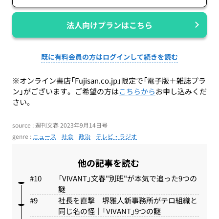
法人向けプランはこちら
既に有料会員の方はログインして続きを読む
※オンライン書店「Fujisan.co.jp」限定で「電子版＋雑誌プラ
ン」がございます。ご希望の方は
こちらから
お申し込みくだ
さい。
source : 週刊文春 2023年9月14日号
genre :
ニュース
社会
政治
テレビ・ラジオ
他の記事を読む
「VIVANT」文春"別班"が本気で追った9つの
謎
社長を直撃 堺雅人新事務所がテロ組織と
同じ名の怪｜「VIVANT」9つの謎