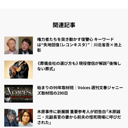
関連記事
権力者たちを突き動かす復讐心 キーワード
は“失地回復（レコンキスタ）”｜川北省吾×池上
彰
《葬儀会社の選び方も》現役僧侶が解説「後悔し
ない葬式」
始まりの99年取材班｜Voices 週刊文春ジャニー
ズ取材班の290日
木原事件に新展開 重要参考人が初告白「木原誠
二・元副長官の妻から前夫の怪死現場に呼びだ
された」