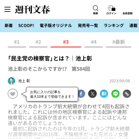
検索
ログイン
会員登録
新着
SCOOP!
電子版オリジナル
発売号一覧
ランキング
連載
#1
#2
#3
#4
#最新
「民主党の検察官」とは？｜池上彰
池上彰のそこからですか!? 第584回
池上 彰
2023/09/08
アメリカのトランプ前大統領が合わせて4回も起訴さ
れました。これには州の地区検察官による起訴や連邦
検察官による起訴が含まれています。ここにはどんな
違いがあるのでしょうか。
最初に起訴されたのは今年の3月。トランプ前大統領
が選挙期間中の2016年、不倫相手だった元ポルノ女優