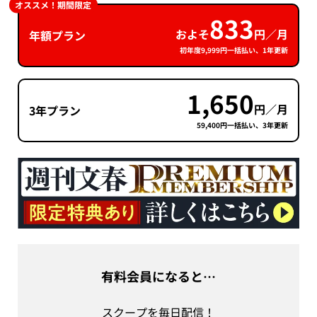
オススメ！期間限定
833
およそ
円／月
年額プラン
初年度9,999円一括払い、1年更新
1,650
円／月
3年プラン
59,400円一括払い、3年更新
有料会員になると…
スクープを毎日配信！