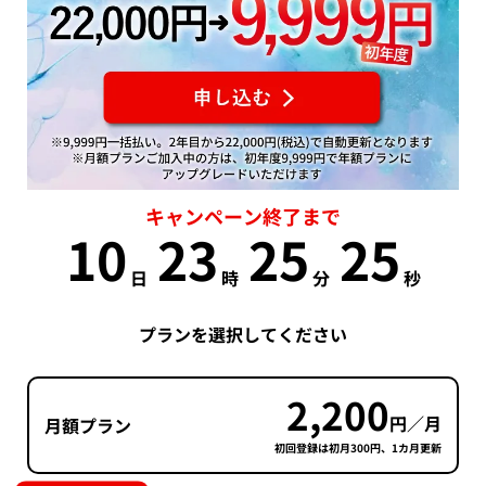
キャンペーン終了まで
10
23
25
25
日
時
分
秒
プランを選択してください
2,200
円／月
月額プラン
初回登録は初月300円、1カ月更新