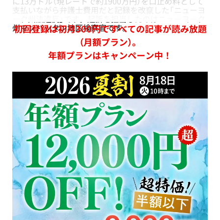
に13万ドル（現レートで約1900万円）を口止め料として
支払いながら弁護士費用だと記録を改竄した「ニューヨ
ーク州法違反」です。起訴を担当したのはニューヨーク
州マンハッタン地区検察官です。
初回登録は初月300円ですべての記事が読み放題
（月額プラン）。
年額プランはキャンペーン中！