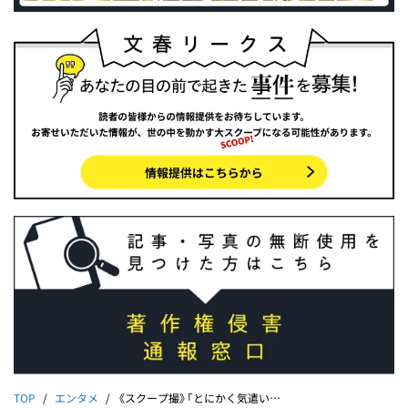
TOP
エンタメ
《スクープ撮》「とにかく気遣いができる子」千葉ロッテマリーンズの“若き主砲”安田尚憲（24）が紗栄子似の一般女性と入籍&同棲 安田は記者の直撃に……