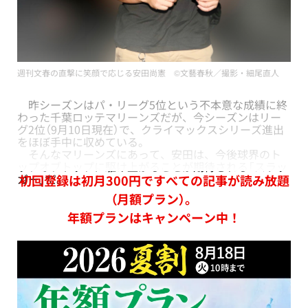
週刊文春の直撃に笑顔で応じる安田尚憲 ©文藝春秋／撮影・細尾直人
昨シーズンはパ・リーグ5位という不本意な成績に終
わった千葉ロッテマリーンズだが、今シーズンはリー
グ2位（9月10日現在）で、クライマックスシリーズ進出
をほぼ手中に収めている。
そんなマリーンズにあって、安田は、今後球界のト
ップオブトップに駆け上がることが期待される「スラッ
ガー」だ。
初回登録は初月300円ですべての記事が読み放題
（月額プラン）。
年額プランはキャンペーン中！