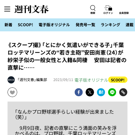
検索
ログイン
会員登録
新着
SCOOP!
電子版オリジナル
発売号一覧
ランキング
連載
《スクープ撮》「とにかく気遣いができる子」千葉
ロッテマリーンズの“若き主砲”安田尚憲（24）が
紗栄子似の一般女性と入籍&同棲 安田は記者の
直撃に……
電子版オリジナル
「週刊文春」編集部
2023/09/11
SCOOP!
「なんかプロ野球選手らしい経験が出来ました
（笑）」
9月9日夜、記者の直撃にこう満面の笑みを浮
かべるのは、プロ野球、千葉ロッテマリーンズ