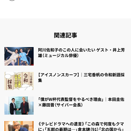
関連記事
阿川佐和子のこの人に会いたい ゲスト・井上芳
雄（ミュージカル俳優）
【アイスノンスカーフ】｜三宅香帆の令和新語採
集
「僕がW杯代表監督をやるべき理由」｜本田圭佑
×藤田晋（サイバー会長）
《テレビドラマへの遺言》「この森で何度もクマ
に」「五郎の最期は…」倉本聰（91）「北の国から」