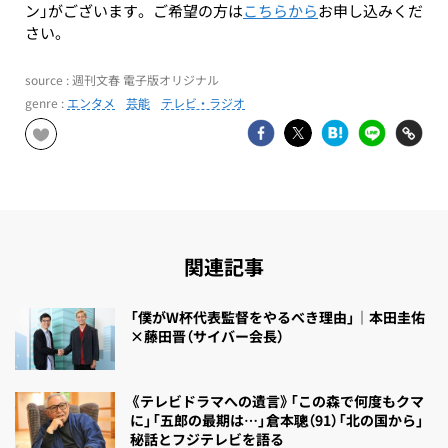
ン」がございます。ご希望の方は
こちらから
お申し込みくだ
さい。
source : 週刊文春 電子版オリジナル
genre :
エンタメ
芸能
テレビ・ラジオ
関連記事
「僕がW杯代表監督をやるべき理由」｜本田圭佑
×藤田晋（サイバー会長）
《テレビドラマへの遺言》「この森で何度もクマ
に」「五郎の最期は…」倉本聰（91）「北の国から」
秘話とフジテレビを語る