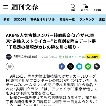
検索
ログイン
会員登録
新着
SCOOP!
電子版オリジナル
発売号一覧
ランキング
連載
AKB48人気古株メンバー篠崎彩奈（27）がFC東
京“逆輸入ストライカー”と真剣交際＆デート撮
「千鳥足の篠崎がカレの腕を引っ張り…」
電子版オリジナル
「週刊文春」編集部
2023/09/19
SCOOP!
9月15日、等々力陸上競技場ではサッカーJ1リーグ、
FC東京と川崎フロンターレの試合が行われていた。両
チームのホームタウンの間に流れる多摩川から命名さ
れた“多摩川クラシコ”は、アウェイのFC東京が惜しく
も0-1の僅差で敗北を喫した。
伝統の一戦を終えてもなお熱気は収まらず、試合終
了後の関係者出入口周辺には選手を一目見ようとサポ
ーターがごった返していた。