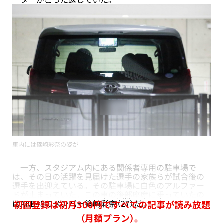
車内には篠崎彩奈の姿が
一方、スタジアム内にある関係者専用の駐車場で
は、その日の活躍を見届けた選手の家族らが試合後の
選手を出迎えている。その駐車場に白色のアルファー
ドが止まっていた。この車の後部座席に乗っていたの
はAKB48のメンバー篠崎彩奈（27）だ。
初回登録は初月300円ですべての記事が読み放題
（月額プラン）。