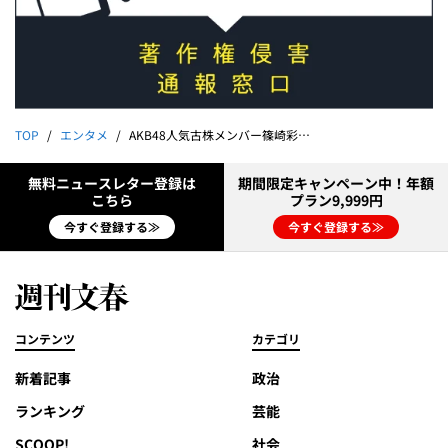
TOP
エンタメ
AKB48人気古株メンバー篠崎彩奈（27）がFC東京“逆輸入ストライカー”と真剣交際＆デート撮「千鳥足の篠崎がカレの腕を引っ張り…」
無料ニュースレター登録は
期間限定キャンペーン中！年額
こちら
プラン9,999円
今すぐ登録する≫
今すぐ登録する≫
コンテンツ
カテゴリ
新着記事
政治
ランキング
芸能
SCOOP!
社会