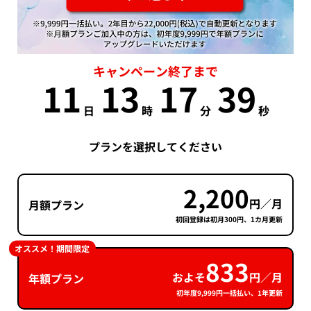
キャンペーン終了まで
11
13
17
39
日
時
分
秒
プランを選択してください
2,200
円／月
月額プラン
初回登録は初月300円、1カ月更新
オススメ！期間限定
833
およそ
円／月
年額プラン
初年度9,999円一括払い、1年更新