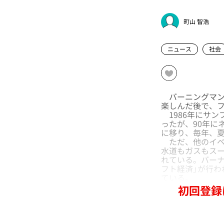
町山 智浩
ニュース
社会
バーニングマン
楽しんだ後で、
1986年にサン
ったが、90年に
に移り、毎年、
ただ、他のイベ
水道もガスもス
れている。バー
フト経済」が行
ている。
初回登録