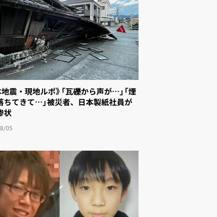
本地震・現地ルポ》「瓦礫から声が…」「煙
落ちてきて…」被災者、日本製紙社員が
惨状
8/05