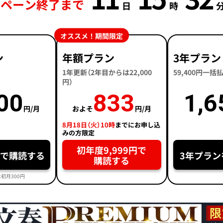
ペーン終了まで
日
時
分
オススメ！期間限定
ン
年額プラン
3年プラン
1年更新（2年目からは22,000
59,400円一
円）
00
833
1,6
円/月
およそ
円/月
8月18日（火）10時
までにお申し込
みの方限定
初年度9,999円で
円で購読する
3年プラン
購読する
初月300円