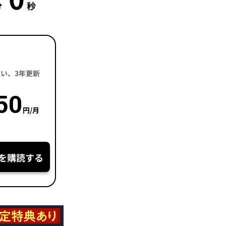
秒
括払い、3年更新
50
円/月
を購読する