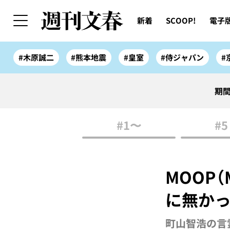
新着
SCOOP!
電子
#木原誠二
#熊本地震
#皇室
#侍ジャパン
#
期間
#1〜
#5
MOOP（M
に無かっ
町山智浩の言霊