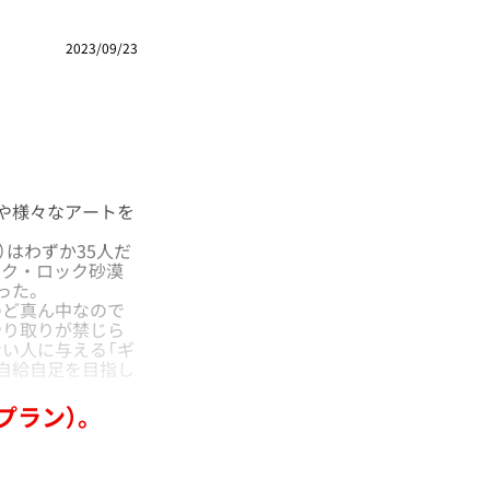
2023/09/23
や様々なアートを
。
はわずか35人だ
ック・ロック砂漠
った。
ど真ん中なので
やり取りが禁じら
い人に与える「ギ
自給自足を目指し
プラン）。