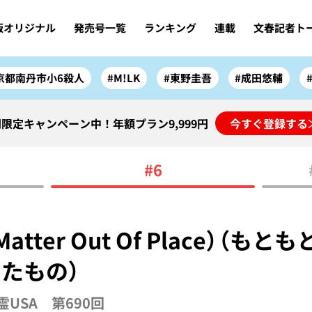
版オリジナル
発売号一覧
ランキング
連載
文春記者ト
京都南丹市小6殺人
#M!LK
#東野圭吾
#成田悠輔
限定キャンペーン中！年額プラン9,999円
今すぐ登録する
#6
atter Out Of Place）（も
たもの）
USA 第690回