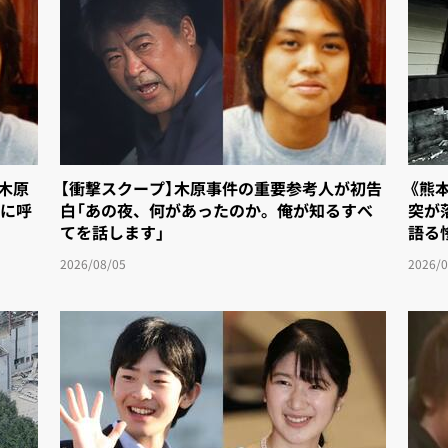
「木原
【衝撃スクープ】木原事件の重要参考人が初告
《熊
に呼
白「あの夜、何があったのか。俺が知るすべ
突が
てを話します」
語る
2026/08/05
2026/0