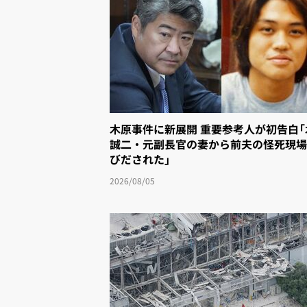
木原事件に新展開 重要参考人が初告白
誠二・元副長官の妻から前夫の怪死現場
びだされた」
2026/08/05