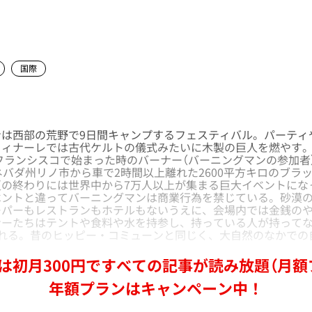
国際
は西部の荒野で9日間キャンプするフェスティバル。パーティ
フィナーレでは古代ケルトの儀式みたいに木製の巨人を燃やす
フランシスコで始まった時のバーナー（バーニングマンの参加者）
ネバダ州リノ市から車で2時間以上離れた2600平方キロのブラ
夏の終わりには世界中から7万人以上が集まる巨大イベントにな
ントと違ってバーニングマンは商業行為を禁じている。砂漠の
ーパーもレストランもホテルもないうえに、会場内では金銭の
ナーたちはテントや食料や水を持参し、持っている人が持ってな
われる。昔のヒッピー・コミューンと同じく、大自然のなかでの
は初月300円ですべての記事が読み放題（月額
年額プランはキャンペーン中！