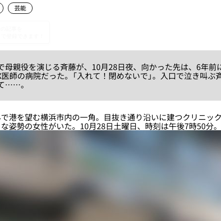
芸能
母親役を演じる斉藤が、10月28日夜、向かった先は、6年前
X医師の病院だった。「入れて！閉めないで」。入口で泣き叫ぶ
て……。
で港を望む横浜市内の一角。目抜き通り沿いに建つクリニック
な姿勢の女性がいた。10月28日土曜日、時刻は午後7時50分