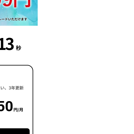
12
秒
括払い、3年更新
50
円/月