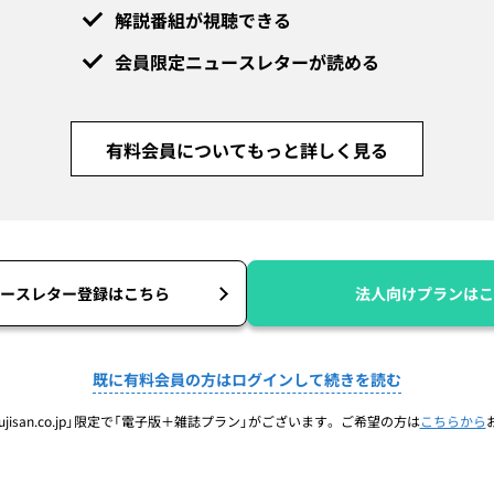
解説番組が視聴できる
会員限定ニュースレターが読める
有料会員についてもっと詳しく見る
ースレター登録はこちら
法人向けプランはこ
既に有料会員の方はログインして続きを読む
jisan.co.jp」限定で「電子版＋雑誌プラン」がございます。ご希望の方は
こちらから