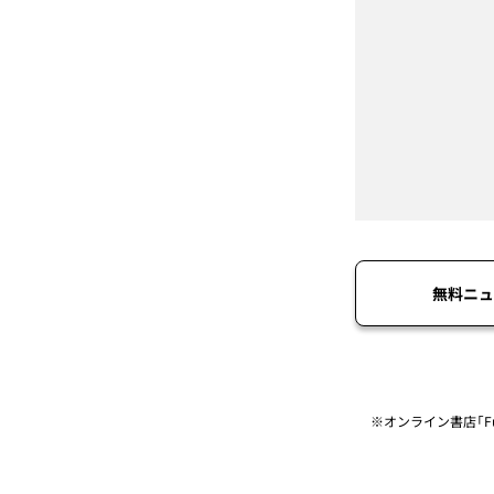
無料ニュ
※オンライン書店「Fu