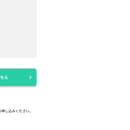
ちら
お申し込みください。