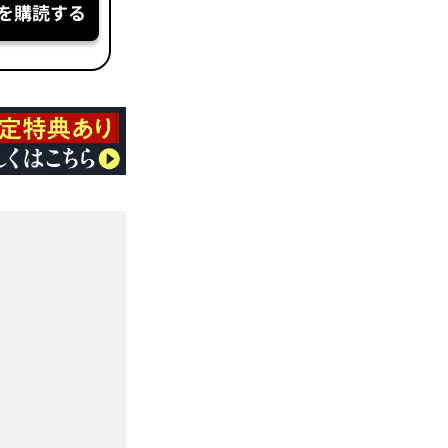
を購読する