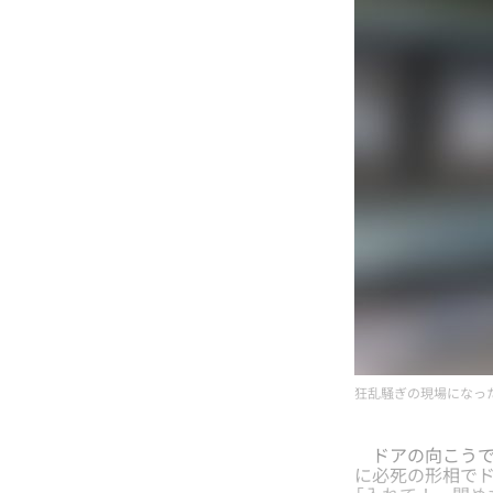
狂乱騒ぎの現場になっ
ドアの向こうで
に必死の形相で