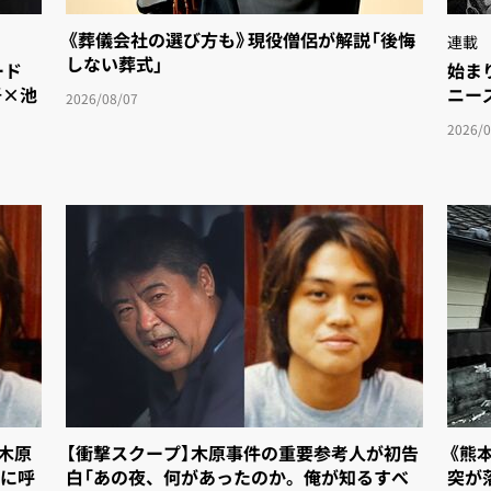
《葬儀会社の選び方も》現役僧侶が解説「後悔
連載
しない葬式」
ド
始まり
吾×池
ニース
2026/08/07
2026/0
「木原
【衝撃スクープ】木原事件の重要参考人が初告
《熊
に呼
白「あの夜、何があったのか。俺が知るすべ
突が