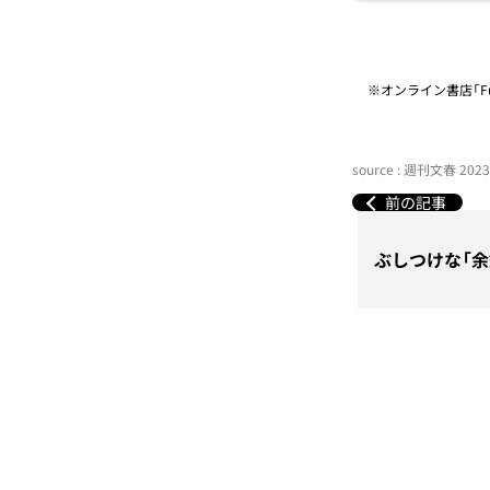
※オンライン書店「Fu
source : 週刊文春 20
前の記事
ぶしつけな「余