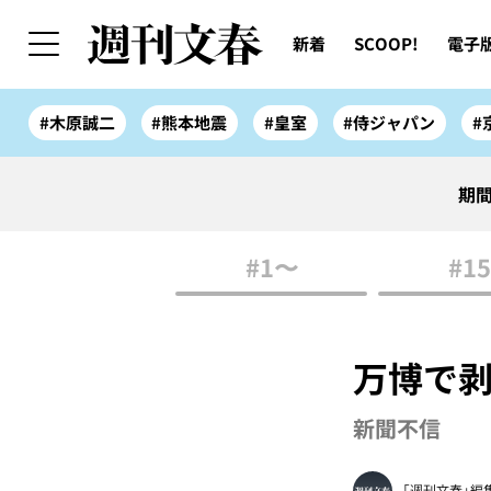
新着
SCOOP!
電子
#木原誠二
#熊本地震
#皇室
#侍ジャパン
#
期間
#1〜
#15
万博で剥
新聞不信
「週刊文春」編