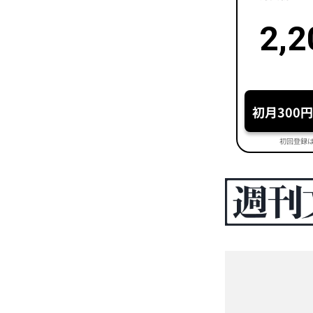
2,2
初月300
初回登録は