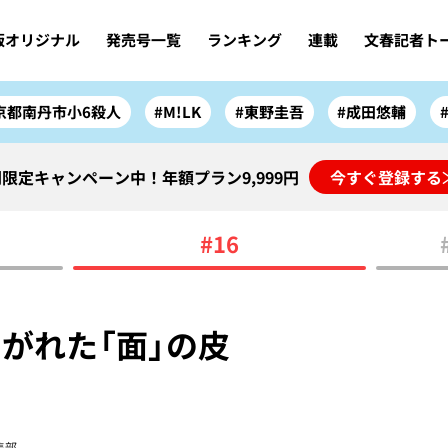
版オリジナル
発売号一覧
ランキング
連載
文春記者ト
京都南丹市小6殺人
#M!LK
#東野圭吾
#成田悠輔
限定キャンペーン中！年額プラン9,999円
今すぐ登録する
#16
がれた「面」の皮
集部