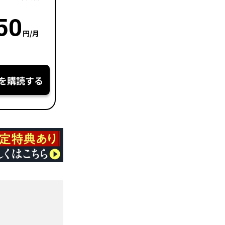
50
円/月
を購読する