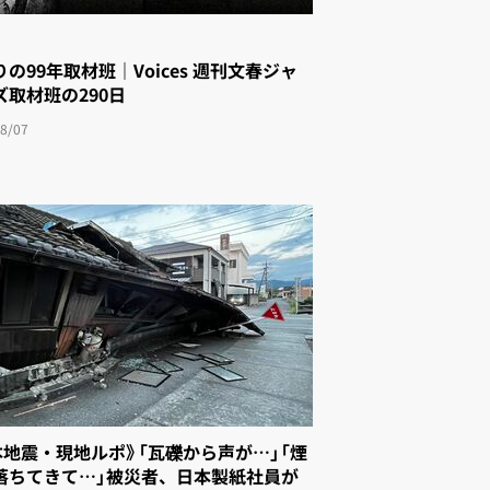
の99年取材班｜Voices 週刊文春ジャ
゙取材班の290日
8/07
本地震・現地ルポ》「瓦礫から声が…」「煙
落ちてきて…」被災者、日本製紙社員が