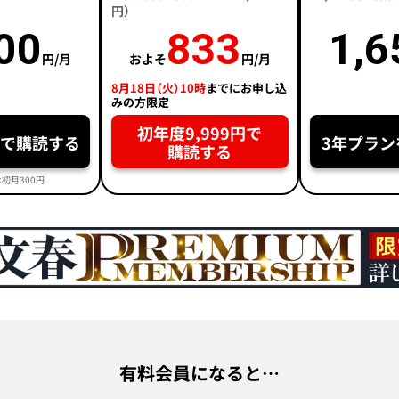
円）
00
833
1,6
円/月
およそ
円/月
8月18日（火）10時
までにお申し込
みの方限定
初年度9,999円で
円で購読する
3年プラン
購読する
初月300円
有料会員になると…