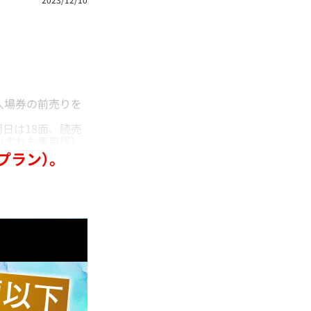
入場券の前売りを
。
日は18面、読売
いずれも東京版）。
プラン）。