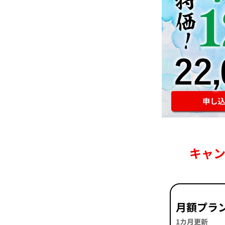
キャ
月額プラ
1カ月更新