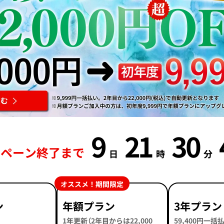
9
21
30
ンペーン終了まで
日
時
分
オススメ！期間限定
ン
年額プラン
3年プラン
1年更新（2年目からは22,000
59,400円一