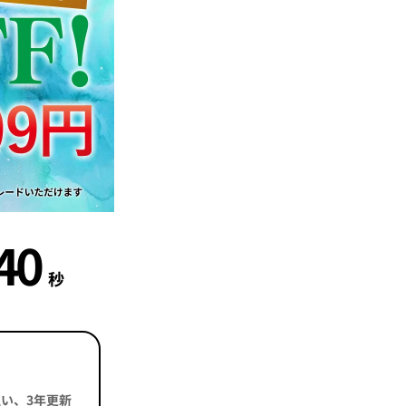
38
秒
括払い、3年更新