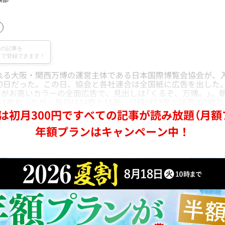
れる大阪・関西万博の運営主体である日本国際博覧会協会が、
30日だった。この日、協会と各社連合は全国紙に広告を出した
お高いカラーの全面広告で、見出しは「くるぞ、万博。」。朝
1枚だったが、毎日は14面と15面、日経は23面と26面の2枚（
は初月300円ですべての記事が読み放題（月額
年額プランはキャンペーン中！