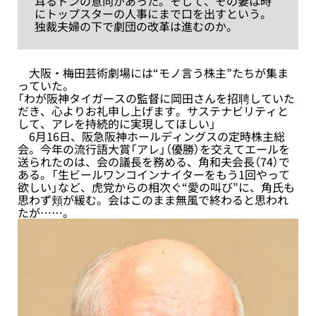
耳るドンの意向があった。そして、その妻は時
にトップスターの人事にまで口を出すという。
独裁夫婦の下で劇団の改革は進むのか。
大阪・梅田芸術劇場には“モノ言う株主”たちが集ま
っていた。
「わが阪神タイガースの監督に岡田さんを招聘していた
だき、心よりお礼申し上げます。サステナビリティと
して、アレを持続的に実現してほしい」
6月16日、阪急阪神ホールディングスの定時株主総
会。今年の流行語大賞「アレ」（優勝）を交えてエールを
送られたのは、会の議長を務める、角和夫会長（74）で
ある。「生ビールワンコインナイターをもう1回やって
欲しい」など、虎党からの相次ぐ“愛の叫び”に、角氏も
思わず頬が緩む。会はこのまま無風で終わると思われ
たが……。