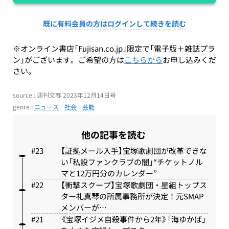
既に有料会員の方はログインして続きを読む
※オンライン書店「Fujisan.co.jp」限定で「電子版＋雑誌プラ
ン」がございます。ご希望の方は
こちらから
お申し込みくだ
さい。
source : 週刊文春 2023年12月14日号
genre :
ニュース
社会
芸能
他の記事を読む
【証拠メール入手】宝塚歌劇団が改革できな
い「私設ファンクラブの闇」“チケットノル
マと12万円分のカレンダー”
【衝撃スクープ】宝塚歌劇団・星組トップス
ター礼真琴の所属事務所が決定！元SMAP
メンバーが…
《宝塚イジメ自殺事件から2年》「海ゆかば」