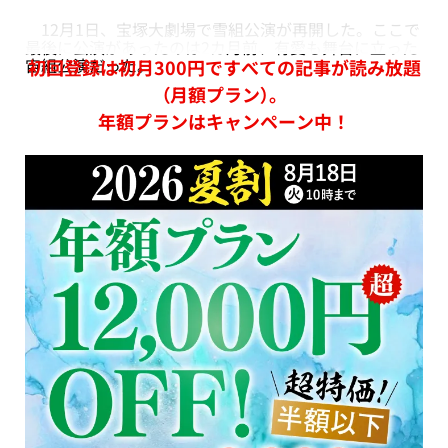
12月1日、宝塚大劇場で雪組公演が再開した。ここで
最後に公演があったのは2カ月前、有愛も舞台に立った
宙組公演だった。
初回登録は初月300円ですべての記事が読み放題
（月額プラン）。
年額プランはキャンペーン中！