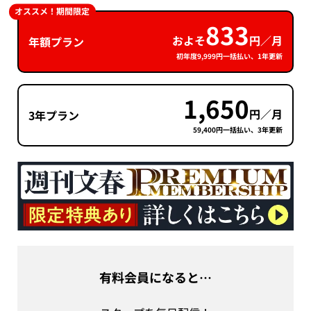
オススメ！期間限定
833
およそ
円／月
年額プラン
初年度9,999円一括払い、1年更新
1,650
円／月
3年プラン
59,400円一括払い、3年更新
有料会員になると…