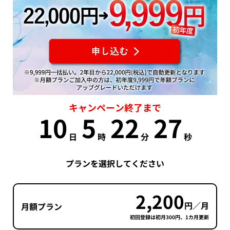
キャンペーン終了まで
10
5
22
27
日
時
分
秒
プランを選択してください
2,200
円／月
月額プラン
初回登録は初月300円、1カ月更新