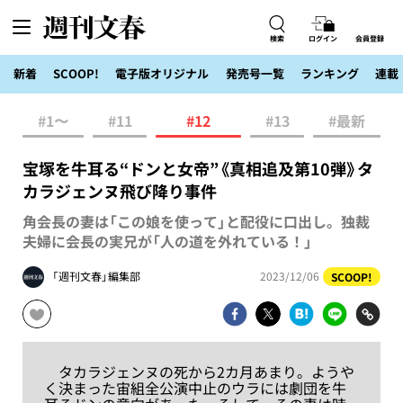
検索
ログイン
会員登録
新着
SCOOP!
電子版オリジナル
発売号一覧
ランキング
連載
#1〜
#11
#12
#13
#最新
宝塚を牛耳る“ドンと女帝”《真相追及第10弾》タ
カラジェンヌ飛び降り事件
角会長の妻は「この娘を使って」と配役に口出し。独裁
夫婦に会長の実兄が「人の道を外れている！」
「週刊文春」編集部
2023/12/06
SCOOP!
タカラジェンヌの死から2カ月あまり。ようや
く決まった宙組全公演中止のウラには劇団を牛