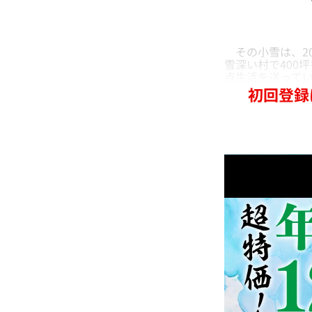
その小雪は、20
雪深い村で400
点生活を送って
初回登録