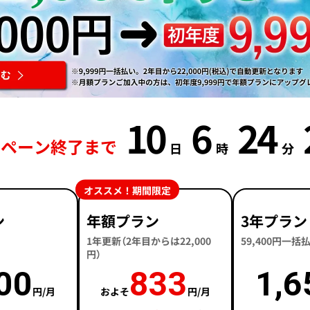
10
6
24
ンペーン終了まで
日
時
分
オススメ！期間限定
ン
年額プラン
3年プラン
1年更新（2年目からは22,000
59,400円一
円）
00
833
1,6
円/月
およそ
円/月