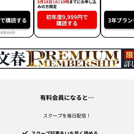
8月18日（火）10時
までにお申し込
みの方限定
初年度9,999円で
円で購読する
3年プラン
購読する
初月300円
有料会員になると…
スクープを毎日配信！
スクープ記事をいち早く読める