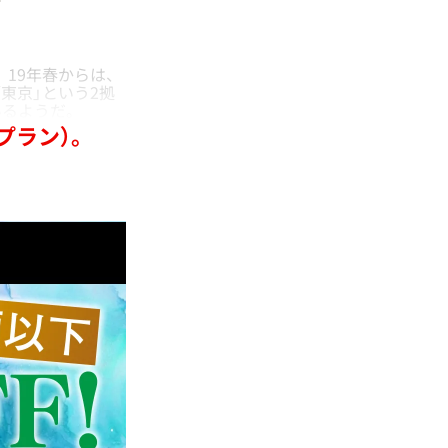
。19年春からは、
東京」という2拠
いるようだ。
プラン）。