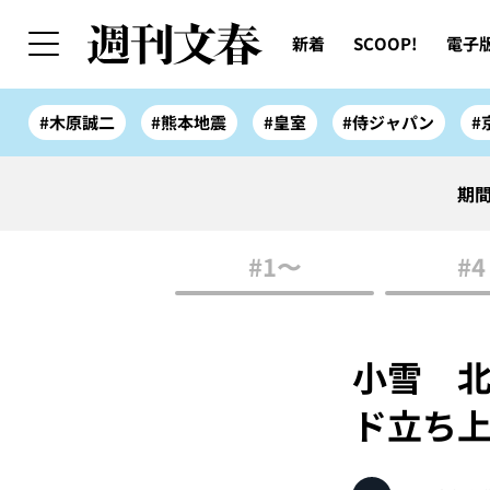
新着
SCOOP!
電子
#木原誠二
#熊本地震
#皇室
#侍ジャパン
#
期間
#1〜
#4
小雪 北
ド立ち