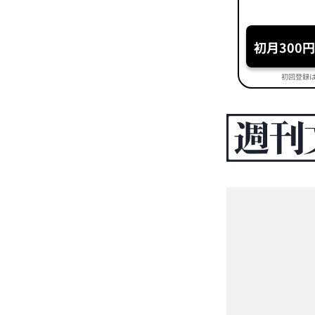
初月300
初回登録は