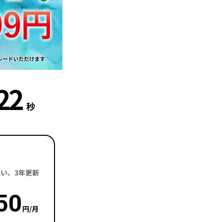
21
秒
括払い、3年更新
50
円/月