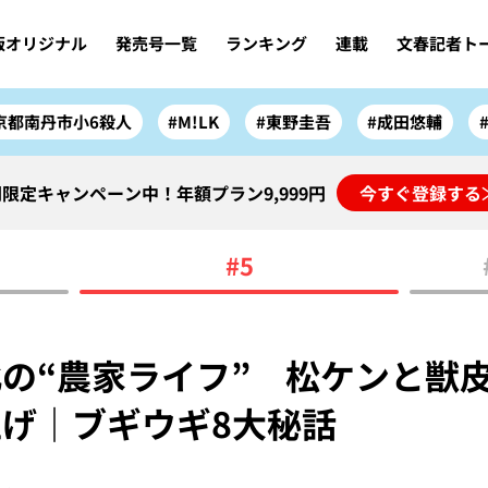
版オリジナル
発売号一覧
ランキング
連載
文春記者ト
京都南丹市小6殺人
#M!LK
#東野圭吾
#成田悠輔
限定キャンペーン中！年額プラン9,999円
今すぐ登録する
#5
の“農家ライフ” 松ケンと獣皮
上げ｜ブギウギ8大秘話