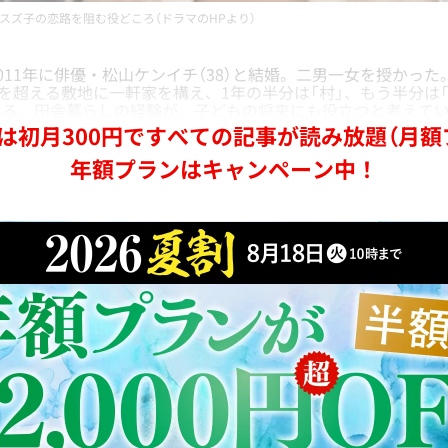
スズ子の恋路を阻む役どころ（ドラマのHPより）
11年に俳優・松山ケンイチ（38）と結婚。二男一女を授かった
坪を超える敷地に一軒家を構え、1年の半分は「村」、もう半分は「
いる。田舎暮らしの経験が、子どもの将来にも役立つと考えて
は初月300円ですべての記事が読み放題（月額
年額プランはキャンペーン中！