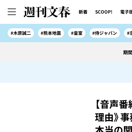
新着
SCOOP!
電子
#木原誠二
#熊本地震
#皇室
#侍ジャパン
#
期間
【音声番
理由》事
本当の関