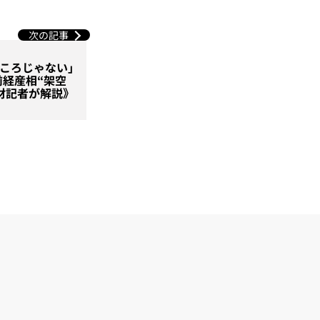
次の記事
どころじゃない」
経産相“架空
材記者が解説》