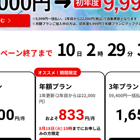
10
2
29
ンペーン終了まで
日
時
分
オススメ！期間限定
ン
年額プラン
3年プラン
1年更新（2年目からは22,000
59,400円一
円）
00
833
1,6
円/月
およそ
円/月
8月18日（火）10時
までにお申し込
みの方限定