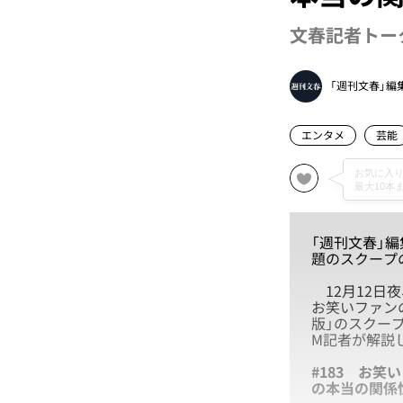
文春記者トーク
「週刊文春」編
エンタメ
芸能
「週刊文春」
題のスクープ
12月12日
お笑いファン
版」のスクー
M記者が解説
#183
お笑い
の本当の関係