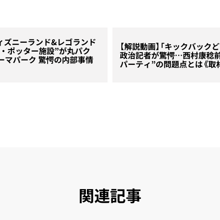
ィズニーランド&レゴランド
【解説動画】「キックバック
ー・ポッター施設”が丸パク
政治記者が驚愕…西村康稔前
ーマパーク 驚愕の内部事情
パーティ”の問題点とは《取
関連記事