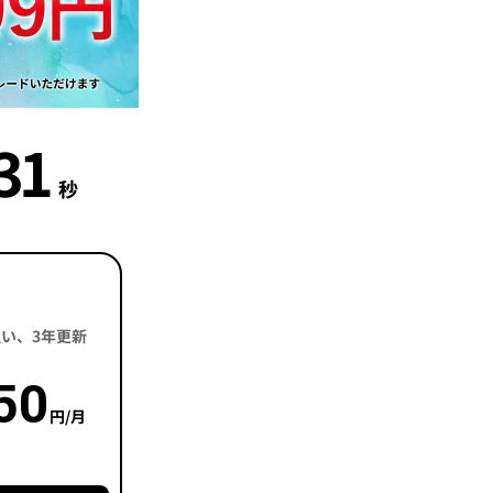
30
秒
括払い、3年更新
50
円/月