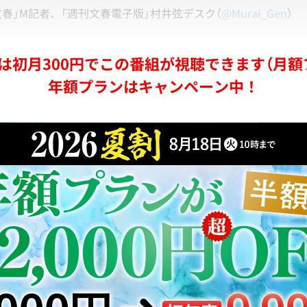
文春」M記者、「週刊文春電子版」村井弦デスク（
@Murai_Gen
）
は初月300円でこの番組が視聴できます（月額
年額プランはキャンペーン中！