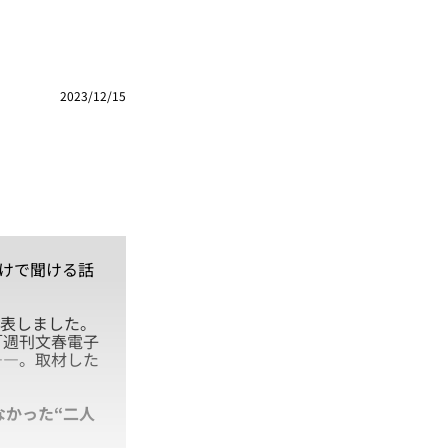
2023/12/15
だけで聞ける話
発表しました。
「週刊文春電子
――。取材した
なかった“二人