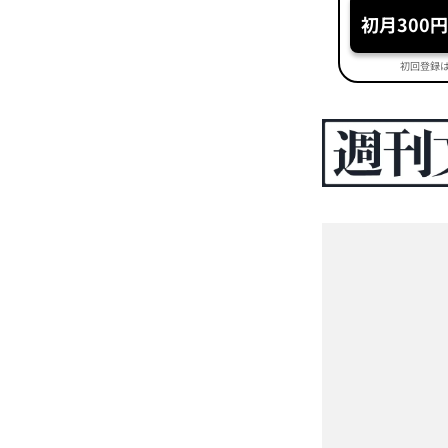
初月300
初回登録は