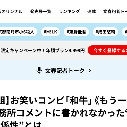
版オリジナル
発売号一覧
ランキング
連載
文春記者ト
京都南丹市小6殺人
#M!LK
#東野圭吾
#成田悠輔
限定キャンペーン中！年額プラン9,999円
今すぐ登録する
文春記者トーク
組】お笑いコンビ「和牛」《もう
務所コメントに書かれなかった
係性”とは