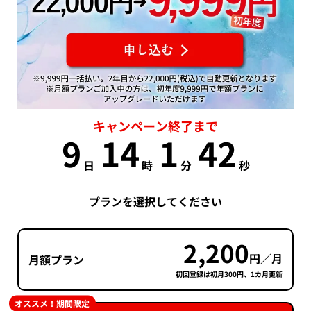
キャンペーン終了まで
9
14
1
41
日
時
分
秒
プランを選択してください
2,200
円／月
月額プラン
初回登録は初月300円、1カ月更新
オススメ！期間限定