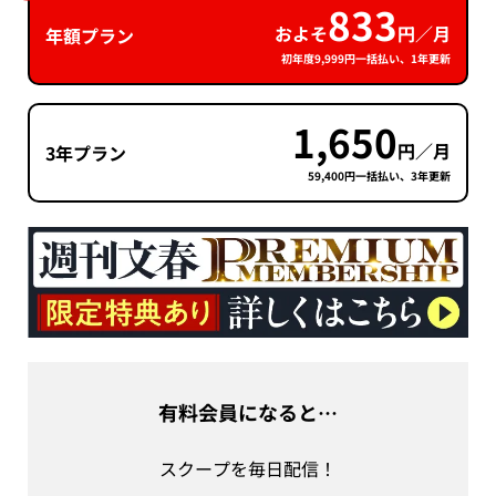
833
およそ
円／月
年額プラン
初年度9,999円一括払い、1年更新
1,650
円／月
3年プラン
59,400円一括払い、3年更新
有料会員になると…
スクープを毎日配信！