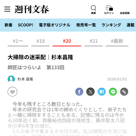
検索
ログイン
会員登録
新着
SCOOP!
電子版オリジナル
発売号一覧
ランキング
連載
#1〜
#19
#20
#21
#最新
大掃除の迷采配｜杉本昌隆
師匠はつらいよ 第133回
杉本 昌隆
2024/01/01
今年も残すところ数日となった。
年末の研究会では1年の締めくくりとして、弟子たち
と一緒に掃除をすることもある。記憶に残るのは今か
ら10年近く前、齊藤裕也四段が高校生、藤井聡太八冠
が小学6年生の頃だ。
5人の弟子が集まるその日の前。私は掃除の方法に悩