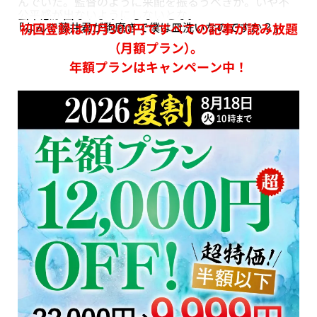
んでいた。監督のように采配を振るうべきか。いや不
公平感が出ないようにしないとな。
「なんで藤井君が駒磨きで僕は皿洗いなのですか？」
初回登録は初月300円ですべての記事が読み放題
（月額プラン）。
年額プランはキャンペーン中！