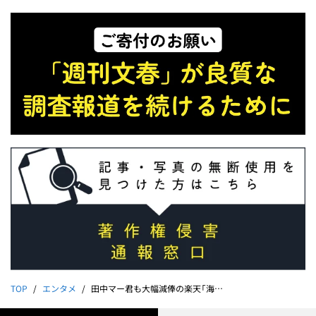
TOP
エンタメ
田中マー君も大幅減俸の楽天「海外スカウトNG」の懐事情