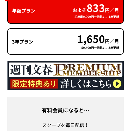
833
およそ
円／月
年額プラン
初年度9,999円一括払い、1年更新
1,650
円／月
3年プラン
59,400円一括払い、3年更新
有料会員になると…
スクープを毎日配信！