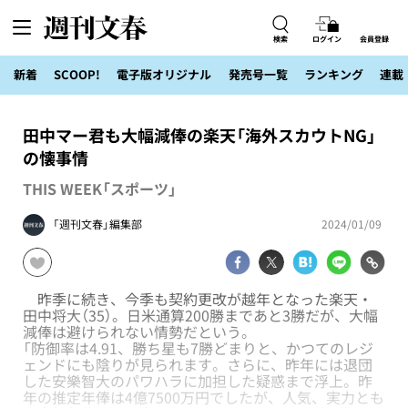
検索
ログイン
会員登録
新着
SCOOP!
電子版オリジナル
発売号一覧
ランキング
連載
田中マー君も大幅減俸の楽天「海外スカウトNG」
の懐事情
THIS WEEK「スポーツ」
「週刊文春」編集部
2024/01/09
昨季に続き、今季も契約更改が越年となった楽天・
田中将大（35）。日米通算200勝まであと3勝だが、大幅
減俸は避けられない情勢だという。
「防御率は4.91、勝ち星も7勝どまりと、かつてのレジ
ェンドにも陰りが見られます。さらに、昨年には退団
した安樂智大のパワハラに加担した疑惑まで浮上。昨
年の推定年俸は4億7500万円でしたが、人気、実力とも