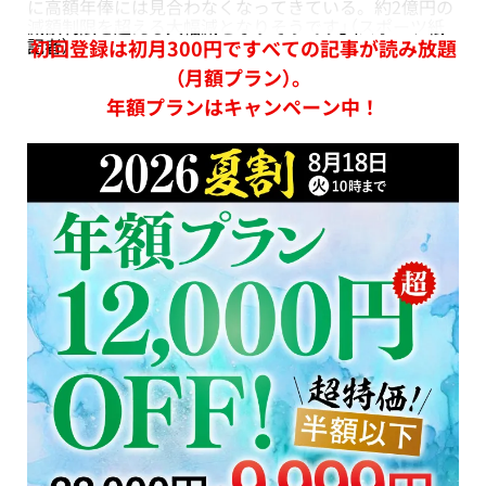
に高額年俸には見合わなくなってきている。約2億円の
減額制限を超える大幅減となりそうです」（スポーツ紙
記者）
初回登録は初月300円ですべての記事が読み放題
（月額プラン）。
年額プランはキャンペーン中！