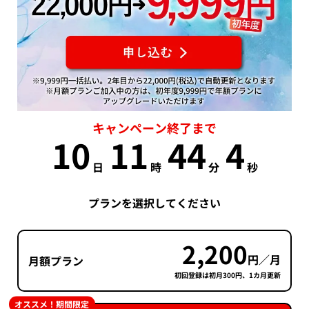
キャンペーン終了まで
10
11
44
4
日
時
分
秒
プランを選択してください
2,200
円／月
月額プラン
初回登録は初月300円、1カ月更新
オススメ！期間限定