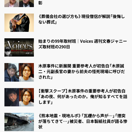
彰
《葬儀会社の選び方も》現役僧侶が解説「後悔し
ない葬式」
始まりの99年取材班｜Voices 週刊文春ジャニー
ズ取材班の290日
木原事件に新展開 重要参考人が初告白「木原誠
二・元副長官の妻から前夫の怪死現場に呼びだ
された」
【衝撃スクープ】木原事件の重要参考人が初告白
「あの夜、何があったのか。俺が知るすべてを話
します」
《熊本地震・現地ルポ》「瓦礫から声が…」「煙突
が落ちてきて…」被災者、日本製紙社員が語る惨
状