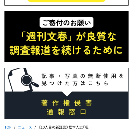
TOP
ニュース
《10人目の新証言》松本人志「私の顔を無理やり下半身に…」マッサージ店での暴挙を女性店員＆夫が告発