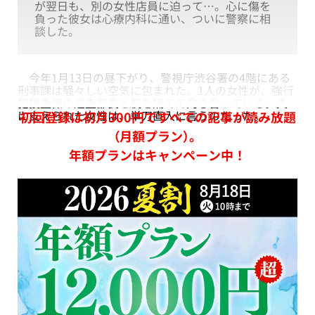
が翌日も、別の女性店員に迫って…。心に傷を
負った彼女は心療内科に通い、ついに警察に相
談した。
今年1月13日の昼下がり、警視庁渋谷署の4階にある
刑事課は騒々しい空気に包まれた。1人の女性が、強行
犯捜査係の巡査部長と机を隔てて向き合っている。夫
に支えられた女性は、単刀直入に言うのだった。
初回登録は初月300円ですべての記事が読み放題
（月額プラン）。
年額プランはキャンペーン中！