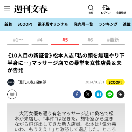
検索
ログイン
会員登録
新着
SCOOP!
電子版オリジナル
発売号一覧
ランキング
連載
#1〜
#4
#5
#6
#最新
《10人目の新証言》松本人志「私の顔を無理やり下
半身に…」マッサージ店での暴挙を女性店員＆夫
が告発
「週刊文春」編集部
2024/01/31
SCOOP!
大河女優も通う有名マッサージ店に偽名で松
本が来店し、“事件”は起きた。施術室から泣き
ながら飛び出してきた新人店員。松本は「気分悪
いわ、もうええ！」と激怒して退店した。ところ