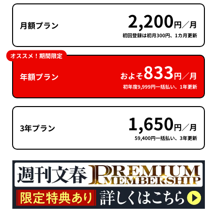
2,200
円／月
月額プラン
初回登録は初月300円、1カ月更新
オススメ！期間限定
833
およそ
円／月
年額プラン
初年度9,999円一括払い、1年更新
1,650
円／月
3年プラン
59,400円一括払い、3年更新