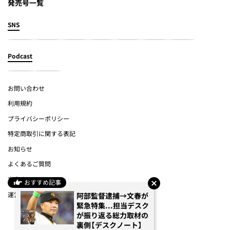
発売号一覧
SNS
Podcast
お問い合わせ
利用規約
プライバシーポリシー
特定商取引に関する表記
お知らせ
よくあるご質問
文春オンライン
おすすめ記事
運営会社
阿部監督逮捕→文春が
緊急特集...担当デスク
が振り返る総力取材の
(c) Bungeishunju Ltd.
裏側【デスクノート】