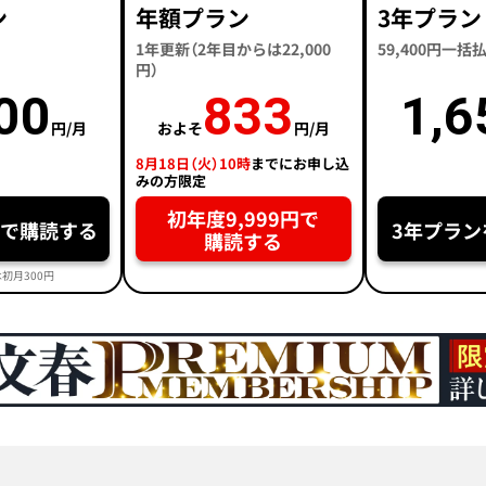
ン
年額プラン
3年プラン
1年更新（2年目からは22,000
59,400円一
円）
00
833
1,6
円/月
およそ
円/月
8月18日（火）10時
までにお申し込
みの方限定
初年度9,999円で
円で購読する
3年プラン
購読する
初月300円