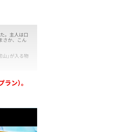
した。主人は口
まさか、こん
官山」が入る物
プラン）。