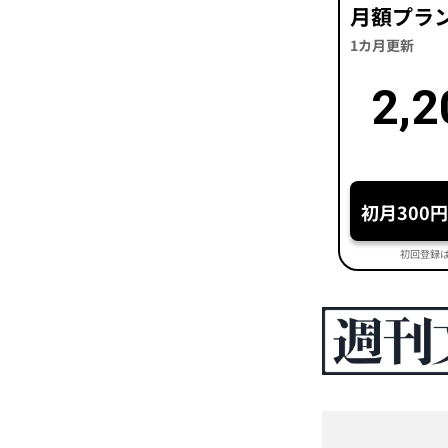
月額プラ
1カ月更新
2,2
初月300
初回登録は