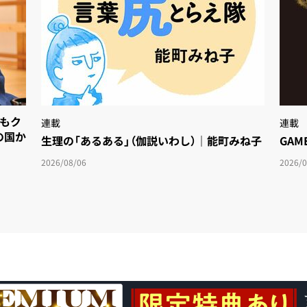
度もク
連載
連載
の国か
生理の「あるある」（伽説いわし）｜能町みね子
GAM
2026/08/06
2026/0