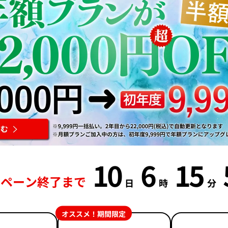
10
6
15
ンペーン終了まで
日
時
分
オススメ！期間限定