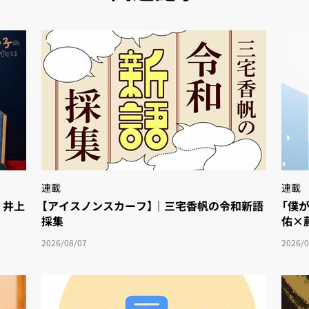
連載
連載
・井上
【アイスノンスカーフ】｜三宅香帆の令和新語
「僕
採集
佑×
2026/08/07
2026/0