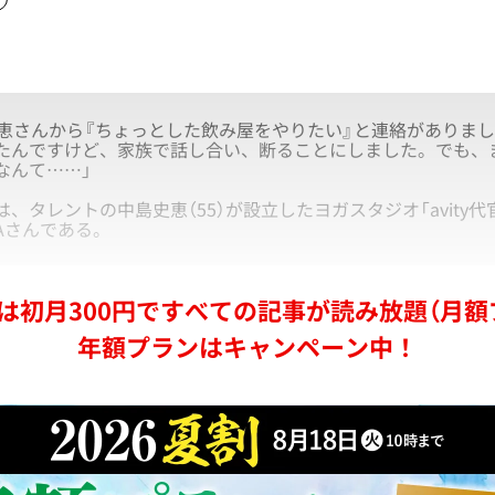
史恵さんから『ちょっとした飲み屋をやりたい』と連絡がありま
たんですけど、家族で話し合い、断ることにしました。でも、
なんて……」
タレントの中島史恵（55）が設立したヨガスタジオ「avity代
Aさんである。
は初月300円ですべての記事が読み放題（月額
年額プランはキャンペーン中！