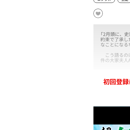
「2月頭に、
約束で了承し
なことになる
こう語るのは、
件の大家夫人
初回登録