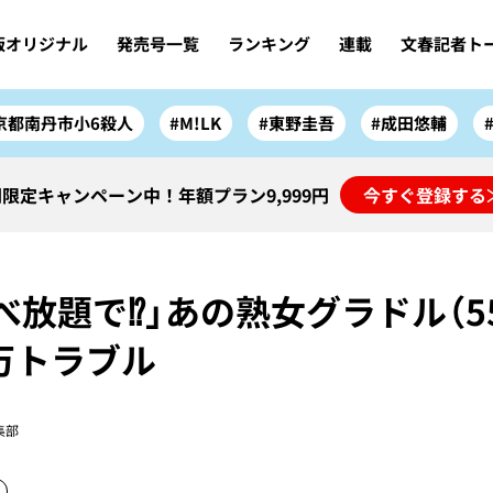
版オリジナル
発売号一覧
ランキング
連載
文春記者ト
京都南丹市小6殺人
#M!LK
#東野圭吾
#成田悠輔
限定キャンペーン中！年額プラン9,999円
今すぐ登録する
食べ放題で⁉」あの熟女グラドル（
万トラブル
集部