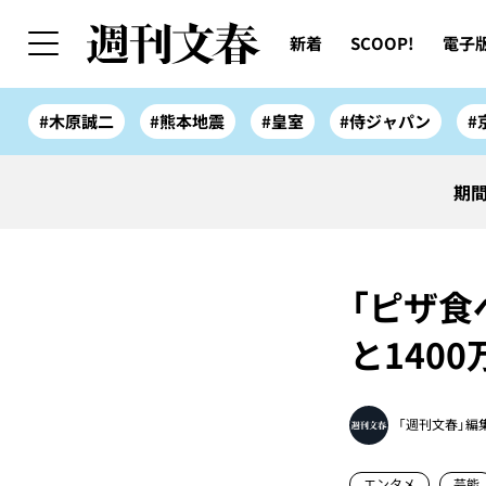
新着
SCOOP!
電子
#木原誠二
#熊本地震
#皇室
#侍ジャパン
#
期間
「ピザ
と1400
「週刊文春」編
エンタメ
芸能