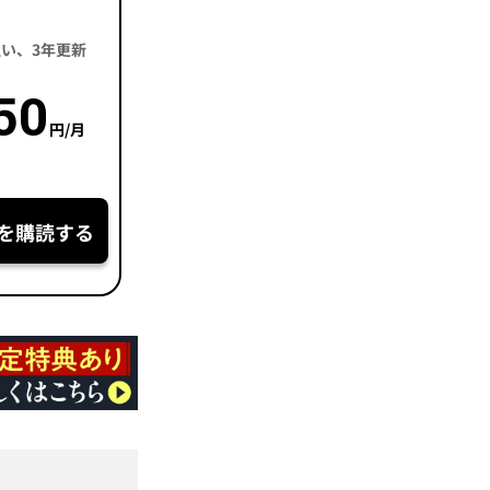
括払い、3年更新
50
円/月
を購読する