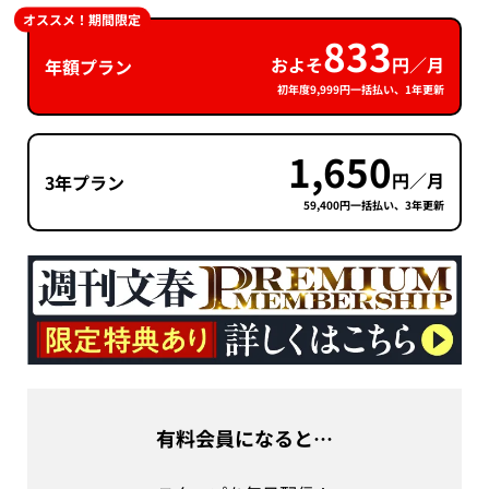
オススメ！期間限定
833
およそ
円／月
年額プラン
初年度9,999円一括払い、1年更新
1,650
円／月
3年プラン
59,400円一括払い、3年更新
有料会員になると…