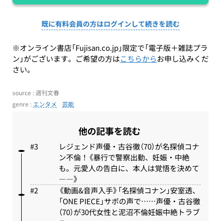
既に有料会員の方はログインして続きを読む
※オンライン書店「Fujisan.co.jp」限定で「電子版＋雑誌プラ
ン」がございます。ご希望の方は
こちらから
お申し込みくだ
さい。
source : 週刊文春
genre :
エンタメ
芸能
他の記事を読む
レジェンド声優・古谷徹（70）が名探偵コナ
ン不倫！《暴行で警察出動、妊娠・中絶
も。元愛人の告白に、本人は覚悟を決めて
――》
《動画&音声入手》「名探偵コナン」安室透、
「ONE PIECE」サボの声で……声優・古谷徹
（70）が30代女性と泥沼不倫妊娠中絶トラブ