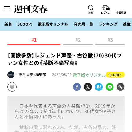
検索
ログイン
会員登録
新着
SCOOP!
電子版オリジナル
発売号一覧
ランキング
連載
#1
#2
#3
【画像多数】レジェンド声優・古谷徹（70）30代フ
ァン女性との《禁断不倫写真》
電子版オリジナル
「週刊文春」編集部
2024/05/22
SCOOP!
日本を代表する声優の古谷徹（70）。2019年か
ら2023年まで約4年半にわたり、30代女性A子さ
んと不倫関係にあった。
禁断の愛に溺れる2人。だが、古谷の暴力、妊