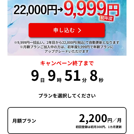
キャンペーン終了まで
9
9
51
7
日
時
分
秒
プランを選択してください
2,200
円／月
月額プラン
初回登録は初月300円、1カ月更新