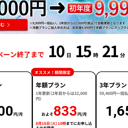
10
15
21
ンペーン終了まで
日
時
オススメ！期間限定
ン
年額プラン
3年プラン
1年更新（2年目からは22,000
59,400円一
円）
00
833
1,6
円/月
およそ
円/月
8月18日（火）10時
までにお申し込
みの方限定