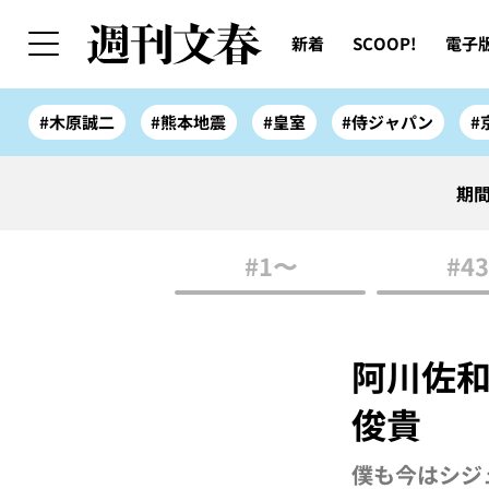
新着
SCOOP!
電子
#木原誠二
#熊本地震
#皇室
#侍ジャパン
#
期間
#1〜
#43
阿川佐
俊貴
僕も今はシジ