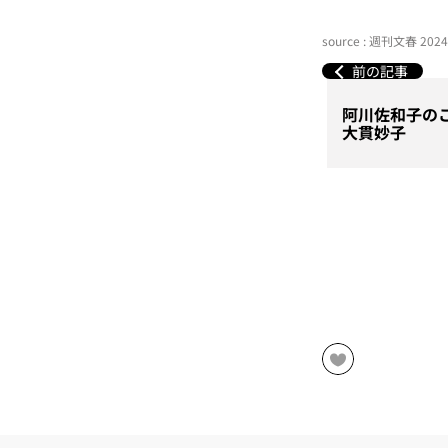
source : 週刊文春 20
前の記事
阿川佐和子の
大貫妙子