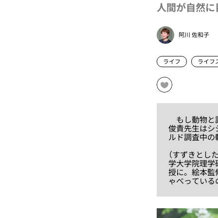
人間が自然に
阿川 佐和子
ライフ
ライフ
もし動物と話
俊貴先生はシ
ルド調査中の
（すずきとし
学大学院理学
授に。絵本監
ゃべっている