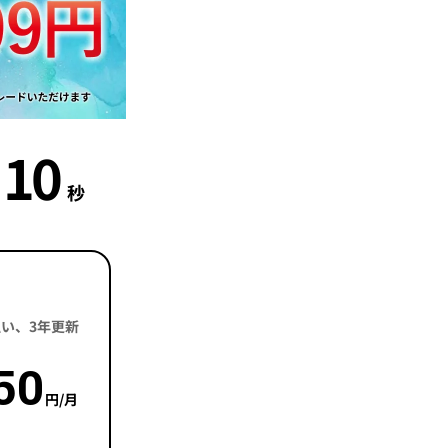
9
分
秒
括払い、3年更新
50
円/月