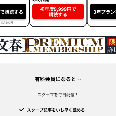
初年度9,999円で
円で購読する
3年プラン
購読する
初月300円
有料会員になると…
スクープを毎日配信！
スクープ記事をいち早く読める