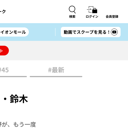
ーク
検索
ログイン
会員登録
#イオンモール
動画でスクープを見る！
≫
#45
#最新
ト・鈴木
野が、もう一度