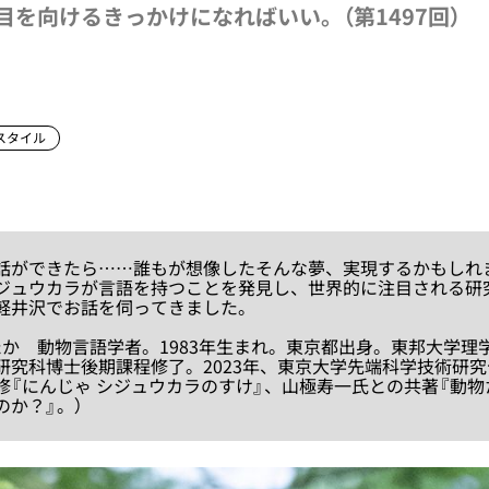
目を向けるきっかけになればいい。（第1497回）
スタイル
ができたら……誰もが想像したそんな夢、実現するかもしれ
ジュウカラが言語を持つことを発見し、世界的に注目される研
軽井沢でお話を伺ってきました。
たか 動物言語学者。1983年生まれ。東京都出身。東邦大学理
研究科博士後期課程修了。2023年、東京大学先端科学技術研
修『にんじゃ シジュウカラのすけ』、山極寿一氏との共著『動
のか？』。）