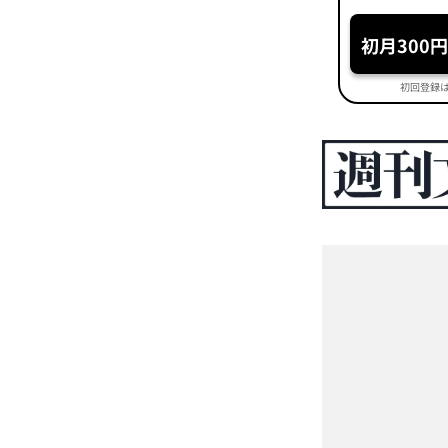
初月300
初回登録は