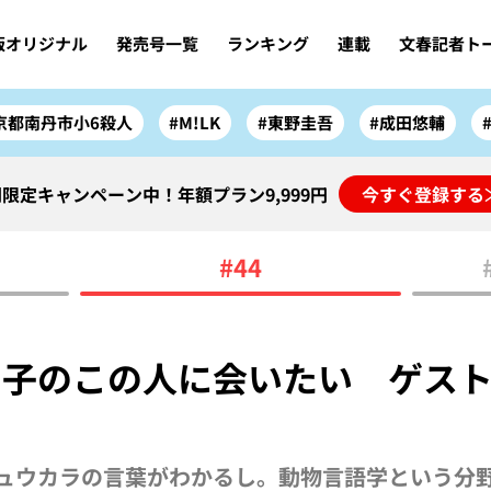
版オリジナル
発売号一覧
ランキング
連載
文春記者ト
京都南丹市小6殺人
#M!LK
#東野圭吾
#成田悠輔
限定キャンペーン中！年額プラン9,999円
今すぐ登録する
#44
和子のこの人に会いたい ゲス
ュウカラの言葉がわかるし。動物言語学という分