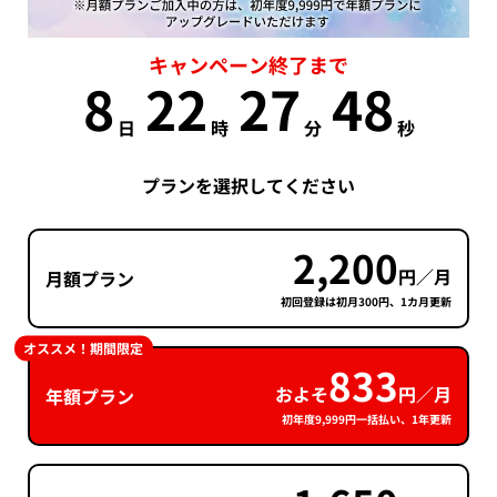
キャンペーン終了まで
8
22
27
47
日
時
分
秒
プランを選択してください
2,200
円／月
月額プラン
初回登録は初月300円、1カ月更新
オススメ！期間限定
833
およそ
円／月
年額プラン
初年度9,999円一括払い、1年更新