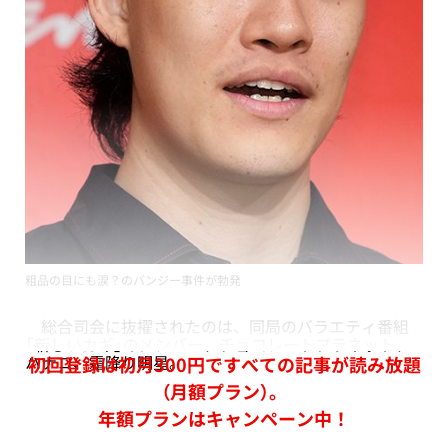
粗品の目にも涙？のバンジー事件が勃発
総合司会に抜擢されたのは、同局のバラエティ番組
「新しいカギ」のメンバー、チョコレートプラネット、
ハナコ、霜降り明星。
初回登録は初月300円ですべての記事が読み放題
（月額プラン）。
年額プランはキャンペーン中！