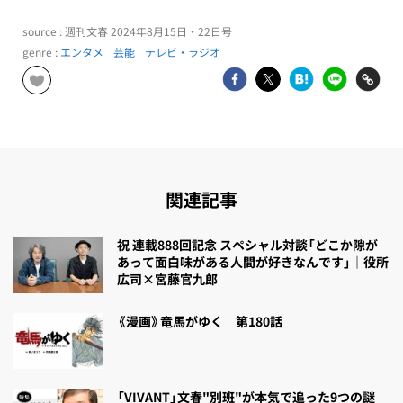
source : 週刊文春 2024年8月15日・22日号
genre :
エンタメ
芸能
テレビ・ラジオ
関連記事
祝 連載888回記念 スペシャル対談「どこか隙が
あって面白味がある人間が好きなんです」｜役所
広司×宮藤官九郎
《漫画》竜馬がゆく 第180話
「VIVANT」文春"別班"が本気で追った9つの謎