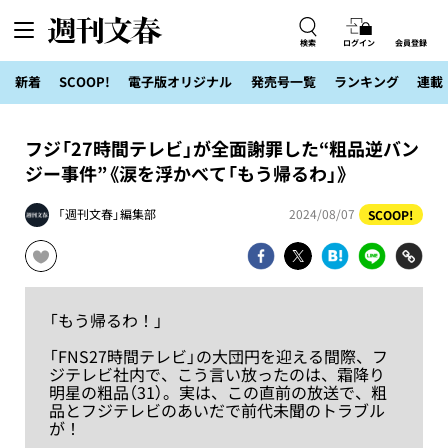
検索
ログイン
会員登録
新着
SCOOP!
電子版オリジナル
発売号一覧
ランキング
連載
フジ「27時間テレビ」が全面謝罪した“粗品逆バン
ジー事件”《涙を浮かべて「もう帰るわ」》
「週刊文春」編集部
2024/08/07
SCOOP!
「もう帰るわ！」
「FNS27時間テレビ」の大団円を迎える間際、フ
ジテレビ社内で、こう言い放ったのは、霜降り
明星の粗品（31）。実は、この直前の放送で、粗
品とフジテレビのあいだで前代未聞のトラブル
が！