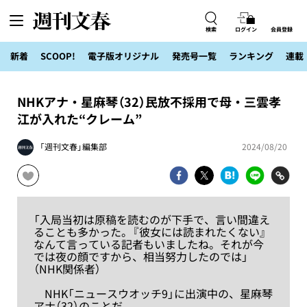
検索
ログイン
会員登録
新着
SCOOP!
電子版オリジナル
発売号一覧
ランキング
連載
NHKアナ・星麻琴（32）民放不採用で母・三雲孝
江が入れた“クレーム”
「週刊文春」編集部
2024/08/20
「入局当初は原稿を読むのが下手で、言い間違え
ることも多かった。『彼女には読まれたくない』
なんて言っている記者もいましたね。それが今
では夜の顔ですから、相当努力したのでは」
（NHK関係者）
NHK「ニュースウオッチ9」に出演中の、星麻琴
アナ（32）のことだ。