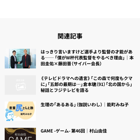
関連記事
はっきり言いますけど選手より監督の才能があ
る── 「僕がW杯代表監督をやるべき理由」｜本
田圭佑×藤田晋（サイバー会長）
《テレビドラマへの遺言》「この森で何度もクマ
に」「五郎の最期は…」倉本聰（91）「北の国から」
秘話とフジテレビを語る
生理の「あるある」（伽説いわし）｜能町みね子
GAME -ゲーム- 第46回｜村山由佳