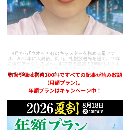
4月から「ウオッチ9」のキャスターを務める星アナ
は、2014年に入局後、岡山、札幌放送局を経て、19年
に東京アナウンス室へ。東京での最初の3年間も「ウオ
ッチ9」で、全国各地を飛び回り取材をするフィールド
リポーターを務めていた。
初回登録は初月300円ですべての記事が読み放題
（月額プラン）。
年額プランはキャンペーン中！