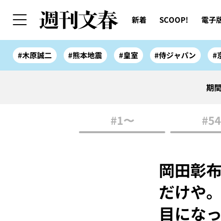
新着
SCOOP!
電子
#木原誠二
#熊本地震
#皇室
#侍ジャパン
#
期間
#1〜
#54
岡田彰布
だけや
目にな