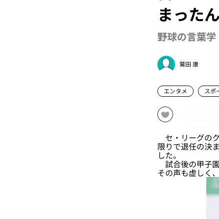
まった
野球の言葉学 
鷲田 康
エンタメ
スポ
セ・リーグのクラ
限りで退任の決ま
した。
試合後の甲子園
その声も虚しく