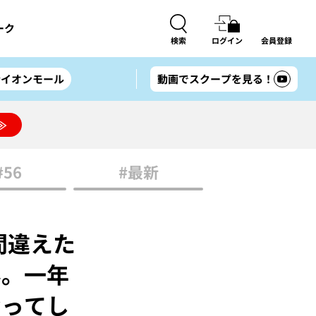
ーク
検索
ログイン
会員登録
#イオンモール
動画でスクープを見る！
≫
#56
#最新
間違えた
ん。一年
なってし