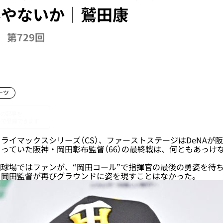
んやないか｜鷲田康
第729回
ーツ
イマックスシリーズ（CS）、ファーストステージはDeNAが
っていた阪神・岡田彰布監督（66）の最終戦は、何ともあっけ
球場ではファンが、“岡田コール”で指揮官の最後の勇姿を待
、岡田監督が再びグラウンドに姿を現すことはなかった。