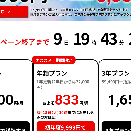
9
19
43
ンペーン終了まで
日
時
分
オススメ！期間限定
ン
年額プラン
3年プラン
1年更新（2年目からは22,000
59,400円一
円）
00
833
1,6
円/月
およそ
円/月
8月18日（火）10時
までにお申し込
みの方限定
初年度9,999円で
円で購読する
3年プラン