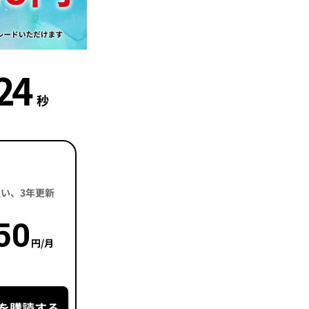
22
秒
括払い、3年更新
50
円/月
を購読する