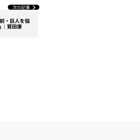
次の記事
直前・巨人を悩
」｜鷲田康