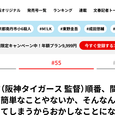
版オリジナル
発売号一覧
ランキング
連載
文春記者ト
京都南丹市小6殺人
#M!LK
#東野圭吾
#成田悠輔
限定キャンペーン中！年額プラン9,999円
今すぐ登録する
#55
（阪神タイガース 監督）順番、
。簡単なことやないか、そんな
ってしまうからおかしなことに