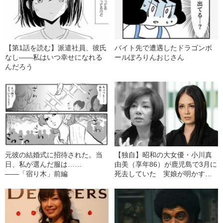
【第1話を読む】派遣社員、彼氏
バイト先で遭遇したドラゴンボ
なし――私はいつ幸せになれる
ールぽろりんおじさん
んだろう
元彼の結婚式に招待された。当
【独自】昭和の大女優・小川真
日、私が選んだ服は……
由美（享年86）が鹿児島で3月に
――「宿り木」前編
死去していた 実娘が明かす
「毒母」の素顔と空白の晩年