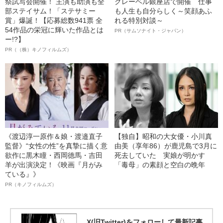
祭試写会開催！ 主演も助演も全
クレーベル銀座店で開催 仕事
部ステイサム！「ステサミー
も人生も自分らしく～笑顔あふ
賞」爆誕！【応募総数941票 全
れる特別対談～
54作品の栄冠に輝いた作品とは
PR（サムソナイト・ジャパン）
ー!?】
PR（（株）キノフィルムズ）
《渡辺淳一原作＆娘・渡邉直子
【独自】昭和の大女優・小川真
監督》“女性の性”を真摯に描く意
由美（享年86）が鹿児島で3月に
欲作に黒木瞳・西岡德馬・吉田
死去していた 実娘が明かす
羊が出演決定！《映画『月がみ
「毒母」の素顔と空白の晩年
ている』》
PR（キノフィルムズ）
X(旧Twitter)をフォローして最新記事