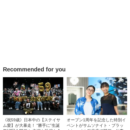
Recommended for you
《祝59歳》日本中の【ステイサ
オープン1周年を記念した特別イ
ム愛】が大暴走！ “勝手に”生誕
ベントがサムソナイト・ブラッ