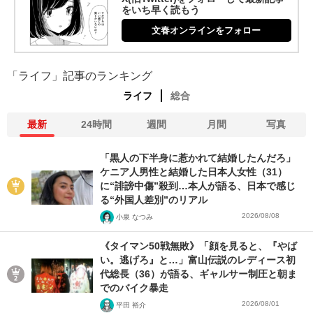
をいち早く読もう
文春オンラインをフォロー
「ライフ」記事のランキング
ライフ
総合
最新
24時間
週間
月間
写真
「黒人の下半身に惹かれて結婚したんだろ」
ケニア人男性と結婚した日本人女性（31）
に“誹謗中傷”殺到…本人が語る、日本で感じ
る“外国人差別”のリアル
2026/08/08
小泉 なつみ
《タイマン50戦無敗》「顔を見ると、『やば
い。逃げろ』と…」富山伝説のレディース初
代総長（36）が語る、ギャルサー制圧と朝ま
でのバイク暴走
2026/08/01
平田 裕介