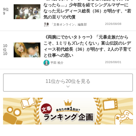
なったら…」少年院を経てシングルマザーに
9位
なった元レディース総長（36）が明かす、“若
9
気の至り”の代償
2026/08/08
「文春オンライン」編集部
《両腕にでかいタトゥー》「元暴走族だから
こそ、1ミリもズレたくない」富山伝説のレデ
10
ィース初代総長（36）が明かす、2人の子育て
位
10
と仕事への思い
2026/08/01
平田 裕介
11位から20位を見る