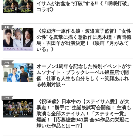
イサムがお盆を“打破”する!!《「眠眠打破」
コラボ》
PR
《渡辺淳一原作＆娘・渡邉直子監督》“女性
の性”を真摯に描く意欲作に黒木瞳・西岡德
馬・吉田羊が出演決定！《映画『月がみて
いる』》
PR
オープン1周年を記念した特別イベントがサ
ムソナイト・ブラックレーベル銀座店で開
催 仕事も人生も自分らしく～笑顔あふれ
る特別対談～
PR
《祝59歳》日本中の【ステイサム愛】が大
暴走！ “勝手に”生誕祭試写会開催！ 主演も
助演も全部ステイサム！「ステサミー賞」
爆誕！【応募総数941票 全54作品の栄冠に
輝いた作品とはー!?】