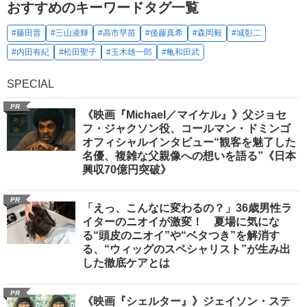
おすすめのキーワードタグ一覧
#藤田晋
#三山凌輝
#高市早苗
#後藤真希
#森岡毅
#城彰二
#内田有紀
#松田聖子
#玉木雄一郎
#亀和田武
SPECIAL
PR
《映画『Michael／マイケル』》父ジョセ
フ・ジャクソン役、コールマン・ドミンゴ
オフィシャルインタビュー“観客を魅了した
名優、複雑な父親像への想いを語る”《日本
興収70億円突破》
PR
「えっ、こんなに変わるの？」36歳男性ラ
イターのニオイが激変！ 夏場に気にな
る“頭皮のニオイ”や“ベタつき”を解消す
る、“ウィッグのスペシャリスト”が生み出
した徹底ケアとは
PR
《映画『シェルター』》ジェイソン・ステ