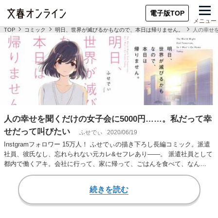
電子版TOP
メニュー
TOP
コミック
明日、世界が滅びるかもなので、本日は帰りません。
人の幸せ
人の幸せを聞くだけの女子会に5000円……。私だって幸
せだって叫びたい
ふせでぃ
2020/06/19
Instgramフォロワー 15万人！ ふせでぃの描き下ろし長編コミック。派遣
社員、彼氏なし、忘れられない元カレ&セフレあり――。 派遣社員として
都内で働くアキ。会社に行って、家に帰って、ごはんを食べて、なん…
続きを読む