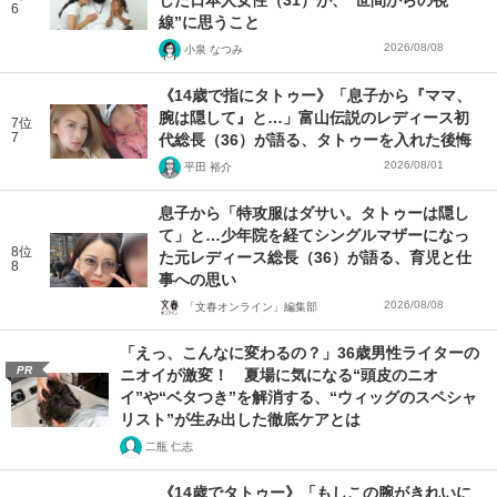
6
線”に思うこと
2026/08/08
小泉 なつみ
《14歳で指にタトゥー》「息子から『ママ、
腕は隠して』と…」富山伝説のレディース初
7位
7
代総長（36）が語る、タトゥーを入れた後悔
2026/08/01
平田 裕介
息子から「特攻服はダサい。タトゥーは隠し
て」と…少年院を経てシングルマザーになっ
8位
た元レディース総長（36）が語る、育児と仕
8
事への思い
2026/08/08
「文春オンライン」編集部
「えっ、こんなに変わるの？」36歳男性ライターの
PR
ニオイが激変！ 夏場に気になる“頭皮のニオ
イ”や“ベタつき”を解消する、“ウィッグのスペシャ
リスト”が生み出した徹底ケアとは
二瓶 仁志
《14歳でタトゥー》「もしこの腕がきれいに