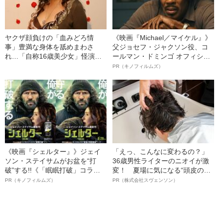
ヤクザ顔負けの「血みどろ情
《映画『Michael／マイケル』》
事」豊満な身体を舐めまわさ
父ジョセフ・ジャクソン役、コ
れ…「自称16歳美少女」怪演
ールマン・ドミンゴ オフィシャ
中、かたせ梨乃（69）の美しす
ルインタビュー“観客を魅了した
PR（キノフィルムズ）
ぎる“熟れ方”
名優、複雑な父親像への想いを
語る”《日本興収70億円突破》
《映画『シェルター』》ジェイ
「えっ、こんなに変わるの？」
ソン・ステイサムがお盆を“打
36歳男性ライターのニオイが激
破”する!!《「眠眠打破」コラ
変！ 夏場に気になる“頭皮のニ
ボ》
オイ”や“ベタつき”を解消す
PR（キノフィルムズ）
PR（株式会社スヴェンソン）
る、“ウィッグのスペシャリス
ト”が生み出した徹底ケアとは