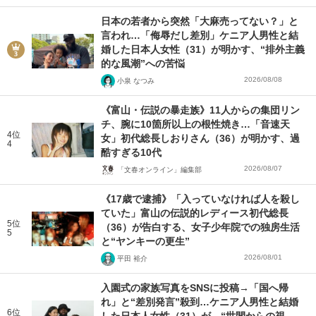
日本の若者から突然「大麻売ってない？」と
言われ…「侮辱だし差別」ケニア人男性と結
婚した日本人女性（31）が明かす、“排外主義
的な風潮”への苦悩
2026/08/08
小泉 なつみ
《富山・伝説の暴走族》11人からの集団リン
チ、腕に10箇所以上の根性焼き…「音速天
4位
女」初代総長しおりさん（36）が明かす、過
4
酷すぎる10代
2026/08/07
「文春オンライン」編集部
《17歳で逮捕》「入っていなければ人を殺し
ていた」富山の伝説的レディース初代総長
5位
（36）が告白する、女子少年院での独房生活
5
と“ヤンキーの更生”
2026/08/01
平田 裕介
入園式の家族写真をSNSに投稿→「国へ帰
れ」と“差別発言”殺到…ケニア人男性と結婚
6位
した日本人女性（31）が、“世間からの視