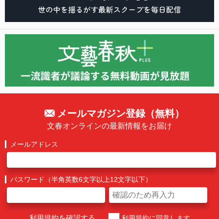
メールマガジン登録（無料）
文春オンラインの最新情報をお届け
メールアドレス
パスワード（半角英数6文字以上12文字以下）
利用規約を確認する
利用規約に同意します