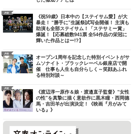
PR
《祝59歳》日本中の【ステイサム愛】が大
暴走！ “勝手に”生誕祭試写会開催！ 主演も
助演も全部ステイサム！「ステサミー賞」
爆誕！【応募総数941票 全54作品の栄冠に
輝いた作品とはー!?】
PR
オープン1周年を記念した特別イベントがサ
ムソナイト・ブラックレーベル銀座店で開
催 仕事も人生も自分らしく～笑顔あふれ
る特別対談～
PR
《渡辺淳一原作＆娘・渡邉直子監督》“女性
の性”を真摯に描く意欲作に黒木瞳・西岡德
馬・吉田羊が出演決定！《映画『月がみて
いる』》