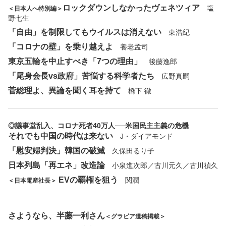
ロックダウンしなかったヴェネツィア
塩
＜日本人へ特別編＞
野七生
「自由」を制限してもウイルスは消えない
東浩紀
「コロナの壁」を乗り越えよ
養老孟司
東京五輪を中止すべき「7つの理由」
後藤逸郎
「尾身会長vs政府」苦悩する科学者たち
広野真嗣
菅総理よ、異論を聞く耳を持て
橋下 徹
◎議事堂乱入、コロナ死者40万人──米国民主主義の危機
それでも中国の時代は来ない
J・ダイアモンド
「慰安婦判決」韓国の破滅
久保田るり子
日本列島「再エネ」改造論
小泉進次郎／古川元久／古川禎久
EVの覇権を狙う
関潤
＜日本電産社長＞
さようなら、半藤一利さん
＜グラビア遺稿掲載＞