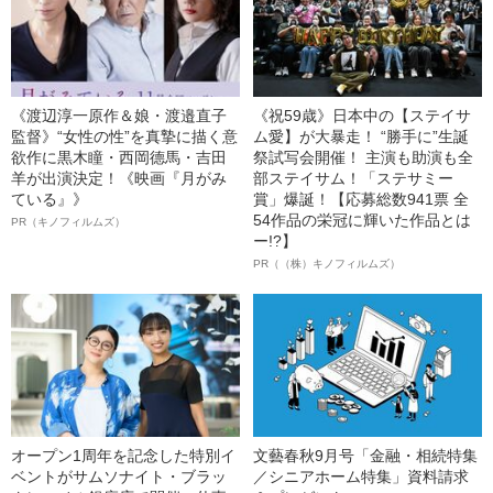
《渡辺淳一原作＆娘・渡邉直子
《祝59歳》日本中の【ステイサ
監督》“女性の性”を真摯に描く意
ム愛】が大暴走！ “勝手に”生誕
欲作に黒木瞳・西岡德馬・吉田
祭試写会開催！ 主演も助演も全
羊が出演決定！《映画『月がみ
部ステイサム！「ステサミー
ている』》
賞」爆誕！【応募総数941票 全
54作品の栄冠に輝いた作品とは
PR（キノフィルムズ）
ー!?】
PR（（株）キノフィルムズ）
オープン1周年を記念した特別イ
文藝春秋9月号「金融・相続特集
ベントがサムソナイト・ブラッ
／シニアホーム特集」資料請求