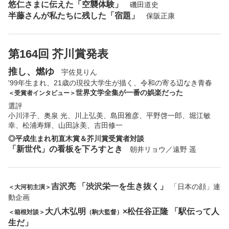
悠仁さまに伝えた「空襲体験」
磯田道史
半藤さんが私たちに残した「宿題」
保阪正康
第164回 芥川賞発表
推し、燃ゆ
宇佐見りん
'99年生まれ、21歳の現役大学生が描く、令和の寄る辺なき青春
世界文学全集が一番の娯楽だった
＜受賞者インタビュー＞
選評
小川洋子、奥泉 光、川上弘美、島田雅彦、平野啓一郎、堀江敏
幸、松浦寿輝、山田詠美、吉田修一
◎平成生まれ初直木賞＆芥川賞受賞者対談
「新世代」の看板を下ろすとき
朝井リョウ／遠野 遥
吉沢亮 「渋沢栄一を生き抜く」
「日本の顔」連
＜大河初主演＞
動企画
大八木弘明
×松任谷正隆 「駅伝って人
＜箱根対談＞
（駒大監督）
生だ」