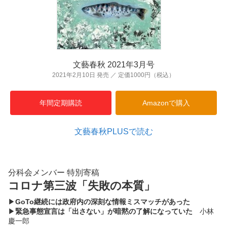
文藝春秋 2021年3月号
2021年2月10日 発売 ／ 定価1000円（税込）
年間定期購読
Amazonで購入
文藝春秋PLUSで読む
分科会メンバー 特別寄稿
コロナ第三波「失敗の本質」
▶︎
GoTo継続には政府内の深刻な情報ミスマッチがあった
▶︎
緊急事態宣言は「出さない」が暗黙の了解になっていた
小林
慶一郎