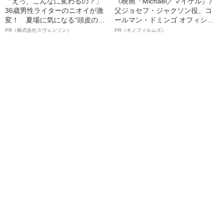
「えっ、こんなに変わるの？」
《映画『Michael／マイケル』》
36歳男性ライターのニオイが激
父ジョセフ・ジャクソン役、コ
変！ 夏場に気になる“頭皮のニ
ールマン・ドミンゴ オフィシャ
オイ”や“ベタつき”を解消す
ルインタビュー“観客を魅了した
PR（株式会社スヴェンソン）
PR（キノフィルムズ）
る、“ウィッグのスペシャリス
名優、複雑な父親像への想いを
ト”が生み出した徹底ケアとは
語る”《日本興収70億円突破》