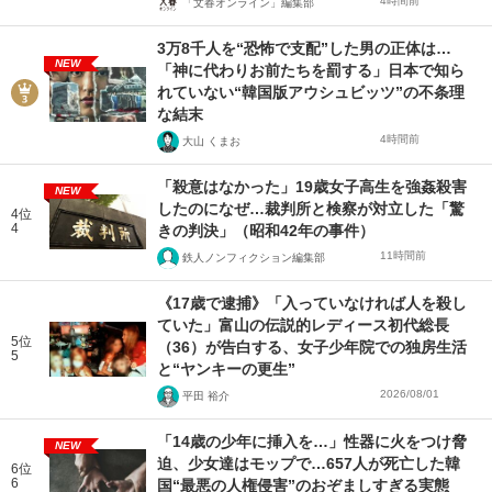
4時間前
「文春オンライン」編集部
3万8千人を“恐怖で支配”した男の正体は…
NEW
「神に代わりお前たちを罰する」日本で知ら
れていない“韓国版アウシュビッツ”の不条理
な結末
4時間前
大山 くまお
「殺意はなかった」19歳女子高生を強姦殺害
NEW
したのになぜ…裁判所と検察が対立した「驚
4位
4
きの判決」（昭和42年の事件）
11時間前
鉄人ノンフィクション編集部
《17歳で逮捕》「入っていなければ人を殺し
ていた」富山の伝説的レディース初代総長
5位
（36）が告白する、女子少年院での独房生活
5
と“ヤンキーの更生”
2026/08/01
平田 裕介
「14歳の少年に挿入を…」性器に火をつけ脅
NEW
迫、少女達はモップで…657人が死亡した韓
6位
6
国“最悪の人権侵害”のおぞましすぎる実態