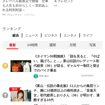
クレーベル銀座店で開催 仕事
＆プレゼント
も人生も自分らしく～笑顔あふ
PR
れる特別対談～
PR（サムソナイト・ジャパン）
ランキング
総合
ニュース
ビジネス
エンタメ
ライフ
最新
24時間
週間
月間
写真
《タイマン50戦無敗》「顔を見ると、『やば
い。逃げろ』と…」富山伝説のレディース初
代総長（36）が語る、ギャルサー制圧と朝ま
でのバイク暴走
2026/08/01
平田 裕介
《富山・伝説の暴走族》11人からの集団リン
NEW
チ、腕に10箇所以上の根性焼き…「音速天
女」初代総長しおりさん（36）が明かす、過
酷すぎる10代