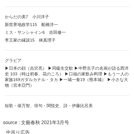
からだの美7 小川洋子
新世界地政学115 船橋洋一
ミス・サンシャイン6 吉田修一
李王家の縁談15 林真理子
グラビア
▶︎日本の顔（吉沢亮） ▶︎同級生交歓 ▶︎中野京子の名画が語る西洋
史 103（時は初春、花のころ） ▶︎口福の家飲み料理 ▶︎もう一人の
家族169ガダルカナル・タカ ▶︎一城一食19（熊本城） ▶︎小さな大
物（宮本亞門）
短歌・俵万智、俳句・関悦史、詩・伊藤比呂美
source :
文藝春秋 2021年3月号
中吊り広告