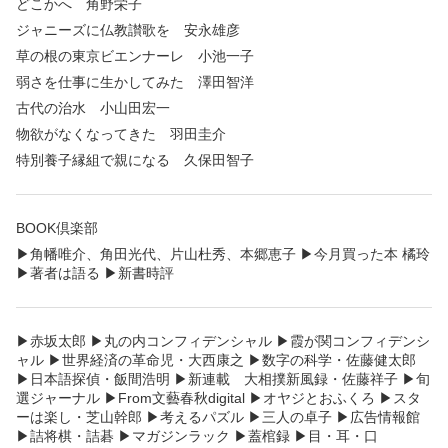
どこかへ 角野栄子
ジャニーズに仏教讃歌を 安永雄彦
草の根の東京ビエンナーレ 小池一子
弱さを仕事に生かしてみた 澤田智洋
古代の治水 小山田宏一
物欲がなくなってきた 羽田圭介
特別養子縁組で親になる 久保田智子
BOOK倶楽部
▶︎角幡唯介、角田光代、片山杜秀、本郷恵子 ▶︎今月買った本 橘玲
▶︎著者は語る ▶︎新書時評
▶︎赤坂太郎 ▶︎丸の内コンフィデンシャル ▶︎霞が関コンフィデンシ
ャル ▶︎世界経済の革命児・大西康之 ▶︎数字の科学・佐藤健太郎
▶︎日本語探偵・飯間浩明 ▶︎新連載 大相撲新風録・佐藤祥子 ▶︎旬
選ジャーナル ▶︎From文藝春秋digital ▶︎オヤジとおふくろ ▶︎スタ
ーは楽し・芝山幹郎 ▶︎考えるパズル ▶︎三人の卓子 ▶︎広告情報館
▶︎詰将棋・詰碁 ▶︎マガジンラック ▶︎蓋棺録 ▶︎目・耳・口