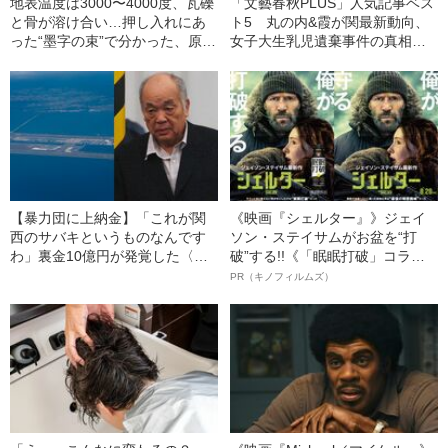
地表温度は3000〜4000度、瓦礫
「文藝春秋PLUS」人気記事ベス
と骨が溶け合い…押し入れにあ
ト5 丸の内&霞が関最新動向、
った“墨字の束”で分かった、原爆
女子大生乳児遺棄事件の真相、
で一家全滅した“広島の家族”4人
「皇室典範改正」への痛烈批
の足跡
判…
【暴力団に上納金】「これが関
《映画『シェルター』》ジェイ
西のサバキというものなんです
ソン・ステイサムがお盆を“打
わ」裏金10億円が発覚した〈関
破”する!!《「眠眠打破」コラ
西国際空港〉建設工事 元請け
ボ》
PR（キノフィルムズ）
からの指示を〈資材会社X社長〉
が証言