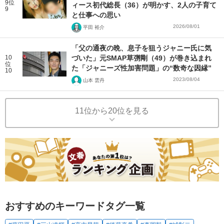
9位
ィース初代総長（36）が明かす、2人の子育て
9
と仕事への思い
2026/08/01
平田 裕介
「父の通夜の晩、息子を狙うジャニー氏に気
10
づいた」元SMAP草彅剛（49）が巻き込まれ
位
た「ジャニーズ性加害問題」の“数奇な因縁”
10
2023/08/04
山本 雲丹
11位から20位を見る
おすすめのキーワードタグ一覧