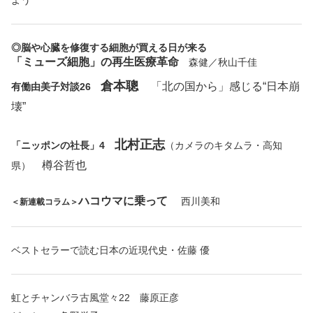
よう
◎脳や心臓を修復する細胞が買える日が来る
「ミューズ細胞」の再生医療革命
森健／秋山千佳
倉本聰
「北の国から」感じる“日本崩
有働由美子対談26
壊”
北村正志
「ニッポンの社長」4
（カメラのキタムラ・高知
樽谷哲也
県）
ハコウマに乗って
西川美和
＜新連載コラム＞
ベストセラーで読む日本の近現代史・佐藤 優
虹とチャンバラ古風堂々22 藤原正彦