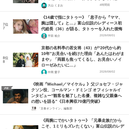
4時間前
大山 くまお
《14歳で指にタトゥー》「息子から『ママ、
腕は隠して』と…」富山伝説のレディース初
7位
7
代総長（36）が語る、タトゥーを入れた後悔
2026/08/01
平田 裕介
京都の名料亭の若女将（43）が“20代から約
10年”お見合いを続けた理由「あんたはわがま
8位
まや」「両親も焦ってくるし、お見合いノイ
8
ローゼみたいに…」
2026/08/02
中岡 愛子
《映画『Michael／マイケル』》父ジョセフ・ジャ
PR
クソン役、コールマン・ドミンゴ オフィシャルイ
ンタビュー“観客を魅了した名優、複雑な父親像へ
の想いを語る”《日本興収70億円突破》
「文春オンライン」編集部
《両腕にでかいタトゥー》「元暴走族だから
こそ、1ミリもズレたくない」富山伝説のレデ