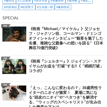
#藤田晋
#三山凌輝
#高市早苗
#後藤真希
#森岡毅
#城彰二
#内田有紀
#松田聖子
#玉木雄一郎
#亀和田武
SPECIAL
PR
《映画『Michael／マイケル』》父ジョセ
フ・ジャクソン役、コールマン・ドミンゴ
オフィシャルインタビュー“観客を魅了した
名優、複雑な父親像への想いを語る”《日本
興収70億円突破》
PR
《映画『シェルター』》ジェイソン・ステ
イサムがお盆を“打破”する!!《「眠眠打破」
コラボ》
PR
「えっ、こんなに変わるの？」36歳男性ラ
イターのニオイが激変！ 夏場に気にな
る“頭皮のニオイ”や“ベタつき”を解消す
る、“ウィッグのスペシャリスト”が生み出
した徹底ケアとは