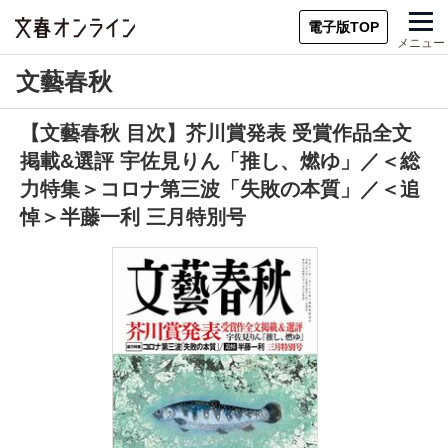
電子版TOP
メニュー
文藝春秋
【文藝春秋 目次】芥川賞発表 受賞作品全文
掲載&選評 宇佐見りん「推し、燃ゆ」／＜総
力特集＞コロナ第三波「失敗の本質」／＜追
悼＞半藤一利 三月特別号