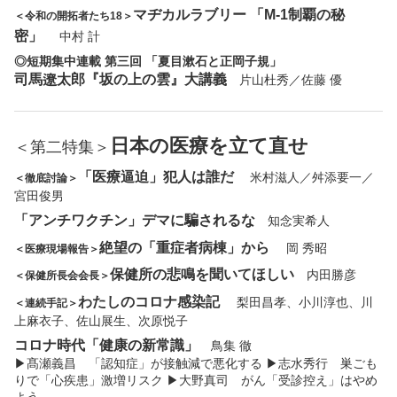
マヂカルラブリー 「M-1制覇の秘
＜令和の開拓者たち18＞
密」
中村 計
◎短期集中連載 第三回 「夏目漱石と正岡子規」
司馬遼太郎『坂の上の雲』大講義
片山杜秀／佐藤 優
日本の医療を立て直せ
＜第二特集＞
「医療逼迫」犯人は誰だ
米村滋人／舛添要一／
＜徹底討論＞
宮田俊男
「アンチワクチン」デマに騙されるな
知念実希人
絶望の「重症者病棟」から
岡 秀昭
＜医療現場報告＞
保健所の悲鳴を聞いてほしい
内田勝彦
＜保健所長会会長＞
わたしのコロナ感染記
梨田昌孝、小川淳也、川
＜連続手記＞
上麻衣子、佐山展生、次原悦子
コロナ時代「健康の新常識」
鳥集 徹
▶︎髙瀬義昌 「認知症」が接触減で悪化する ▶︎志水秀行 巣ごも
りで「心疾患」激増リスク ▶︎大野真司 がん「受診控え」はやめ