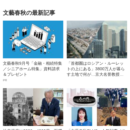
文藝春秋の最新記事
文藝春秋9月号「金融・相続特集
「首都圏はロシアン・ルーレッ
／シニアホーム特集」資料請求
トの上にある」3800万人が暮ら
＆プレゼント
す土地で何が…京大名誉教授が
解説する「首都直下地震」のメ
PR
カニズム