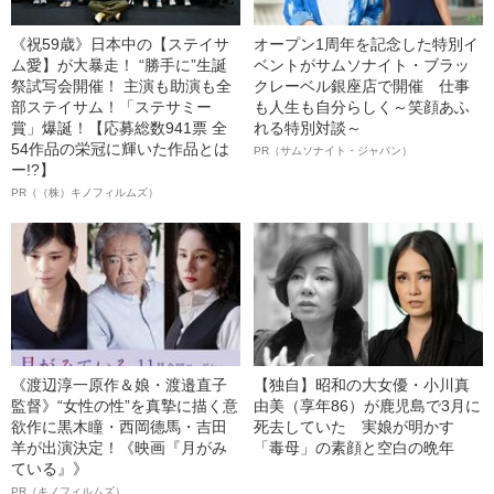
《祝59歳》日本中の【ステイサ
オープン1周年を記念した特別イ
ム愛】が大暴走！ “勝手に”生誕
ベントがサムソナイト・ブラッ
祭試写会開催！ 主演も助演も全
クレーベル銀座店で開催 仕事
部ステイサム！「ステサミー
も人生も自分らしく～笑顔あふ
賞」爆誕！【応募総数941票 全
れる特別対談～
54作品の栄冠に輝いた作品とは
PR（サムソナイト・ジャパン）
ー!?】
PR（（株）キノフィルムズ）
《渡辺淳一原作＆娘・渡邉直子
【独自】昭和の大女優・小川真
監督》“女性の性”を真摯に描く意
由美（享年86）が鹿児島で3月に
欲作に黒木瞳・西岡德馬・吉田
死去していた 実娘が明かす
羊が出演決定！《映画『月がみ
「毒母」の素顔と空白の晩年
ている』》
PR（キノフィルムズ）