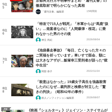
京都男児行方不明事件まとめ 「週刊文春」の
5位
徹底取材で明らかになった真相
5
15時間前
「週刊文春」編集部
「特攻で715人が戦死」「米軍からは“馬鹿”扱
い」…発案者なのに「人間爆弾・桜花」に乗
6位
6
れなかった男のその後
2026/08/04
神立 尚紀
《池袋暴走事故》「毎日、亡くなった方々の
ご冥福を祈っています」車いすで面会、額に
7位
は大きなアザが…飯塚幸三受刑者が語った“獄
7
中生活”
2022/11/24
阿部 恭子
「殺意はなかった」19歳女子高生を強姦殺害
したのになぜ…裁判所と検察が対立した「驚
8位
8
きの判決」（昭和42年の事件）
2026/08/07
鉄人ノンフィクション編集部
PR
《映画『シェルター』》ジェイソン・ステイサムが