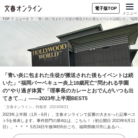
電子版TOP
メニュー
TOP
ニュース
「青い炎に包まれた生徒が搬送された後もイベントは続いた」“福岡バ
「青い炎に包まれた生徒が搬送された後もイベントは続
いた」“福岡バーベキュー炎上18歳死亡”問われる学園
の“やり過ぎ体質”「理事長のカレーとおでんがいつも出
てきて…」――2023年上半期BEST5
「文春オンライン」特集班
2023/08/21
2023年上半期（1月～6月）、文春オンラインで反響の大きかった記事ベス
ト5を発表します。事件部門の第4位は、こちら！（初公開日 2023年6月11
日）。＊ ＊ ＊ 5月24日午後0時55分ごろ、福岡県柳川市にあるハ…