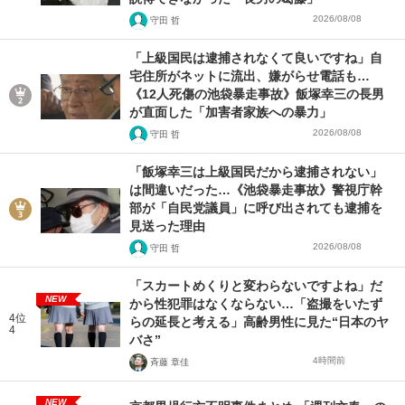
2026/08/08
守田 哲
「上級国民は逮捕されなくて良いですね」自
宅住所がネットに流出、嫌がらせ電話も…
《12人死傷の池袋暴走事故》飯塚幸三の長男
が直面した「加害者家族への暴力」
2026/08/08
守田 哲
「飯塚幸三は上級国民だから逮捕されない」
は間違いだった…《池袋暴走事故》警視庁幹
部が「自民党議員」に呼び出されても逮捕を
見送った理由
2026/08/08
守田 哲
「スカートめくりと変わらないですよね」だ
NEW
から性犯罪はなくならない…「盗撮をいたず
4位
らの延長と考える」高齢男性に見た“日本のヤ
4
バさ”
4時間前
斉藤 章佳
NEW