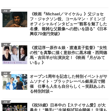
PR
《映画『Michael／マイケル』》父ジョセ
フ・ジャクソン役、コールマン・ドミンゴ
オフィシャルインタビュー“観客を魅了した
名優、複雑な父親像への想いを語る”《日本
興収70億円突破》
PR
《渡辺淳一原作＆娘・渡邉直子監督》“女性
の性”を真摯に描く意欲作に黒木瞳・西岡德
馬・吉田羊が出演決定！《映画『月がみて
いる』》
PR
オープン1周年を記念した特別イベントがサ
ムソナイト・ブラックレーベル銀座店で開
催 仕事も人生も自分らしく～笑顔あふれ
る特別対談～
PR
《祝59歳》日本中の【ステイサム愛】が大
暴走！ “勝手に”生誕祭試写会開催！ 主演も