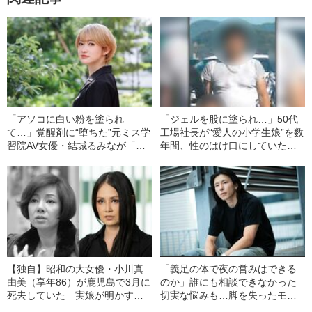
「アソコに白い粉を塗られ
「ジェルを股に塗られ…」50代
て…」覚醒剤に“堕ちた”元ミス学
工場社長が“愛人の小学生娘”を数
習院AV女優・結城るみなが「逮
年間、性のはけ口にしていた卑
捕されてやっと自分らしくなれ
劣犯行の真相《大阪・少女強制
た」と語るワケ《お嬢様時代の
性交》
煩悶》
【独自】昭和の大女優・小川真
「義足の体で夜の営みはできる
由美（享年86）が鹿児島で3月に
のか」誰にも相談できなかった
死去していた 実娘が明かす
切実な悩みも…脚を失ったモデ
「毒母」の素顔と空白の晩年
ル・かわけい（28）が「ずっと