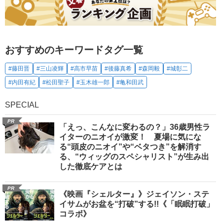
おすすめのキーワードタグ一覧
#藤田晋
#三山凌輝
#高市早苗
#後藤真希
#森岡毅
#城彰二
#内田有紀
#松田聖子
#玉木雄一郎
#亀和田武
SPECIAL
PR
「えっ、こんなに変わるの？」36歳男性ラ
イターのニオイが激変！ 夏場に気にな
る“頭皮のニオイ”や“ベタつき”を解消す
る、“ウィッグのスペシャリスト”が生み出
した徹底ケアとは
PR
《映画『シェルター』》ジェイソン・ステ
イサムがお盆を“打破”する!!《「眠眠打破」
コラボ》