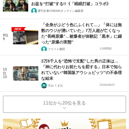
お盆を“打破”する!!《「眠眠打破」コラボ》
週刊文春CINEMAオンライン編集部
「全身がぶどう色にふくれて…」「体には無
NEW
数のウジが湧いていた」7万人超が亡くなっ
9位
た“長崎原爆”…被爆者が体験記「黒本」に綴
9
った“原爆の実態”
11時間前
フリート横田
3万8千人を“恐怖で支配”した男の正体は…
「神に代わりお前たちを罰する」日本で知ら
10
れていない“韓国版アウシュビッツ”の不条理
位
10
な結末
2026/08/07
大山 くまお
11位から20位を見る