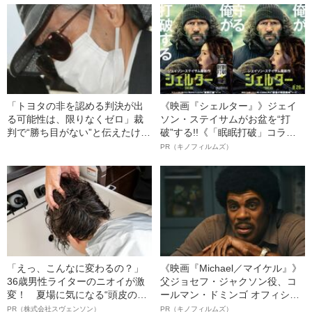
運がいい」と言えるワケ
「トヨタの非を認める判決が出
《映画『シェルター』》ジェイ
る可能性は、限りなくゼロ」裁
ソン・ステイサムがお盆を“打
判で“勝ち目がない”と伝えたけれ
破”する!!《「眠眠打破」コラ
ど…《池袋暴走事故》父・飯塚
ボ》
PR（キノフィルムズ）
幸三を説得できなかった「長男
の葛藤」
「えっ、こんなに変わるの？」
《映画『Michael／マイケル』》
36歳男性ライターのニオイが激
父ジョセフ・ジャクソン役、コ
変！ 夏場に気になる“頭皮のニ
ールマン・ドミンゴ オフィシャ
オイ”や“ベタつき”を解消す
ルインタビュー“観客を魅了した
PR（株式会社スヴェンソン）
PR（キノフィルムズ）