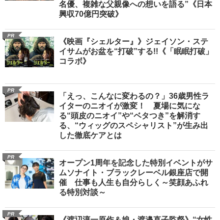
名優、複雑な父親像への想いを語る”《日本
興収70億円突破》
PR
《映画『シェルター』》ジェイソン・ステ
イサムがお盆を“打破”する!!《「眠眠打破」
コラボ》
PR
「えっ、こんなに変わるの？」36歳男性ラ
イターのニオイが激変！ 夏場に気にな
る“頭皮のニオイ”や“ベタつき”を解消す
る、“ウィッグのスペシャリスト”が生み出
した徹底ケアとは
PR
オープン1周年を記念した特別イベントがサ
ムソナイト・ブラックレーベル銀座店で開
催 仕事も人生も自分らしく～笑顔あふれ
る特別対談～
PR
《渡辺淳一原作＆娘・渡邉直子監督》“女性