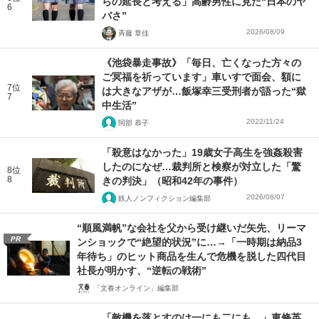
らの延長と考える」高齢男性に見た“日本のヤ
6
バさ”
2026/08/09
斉藤 章佳
《池袋暴走事故》「毎日、亡くなった方々の
ご冥福を祈っています」車いすで面会、額に
7位
は大きなアザが…飯塚幸三受刑者が語った“獄
7
中生活”
2022/11/24
阿部 恭子
「殺意はなかった」19歳女子高生を強姦殺害
したのになぜ…裁判所と検察が対立した「驚
8位
8
きの判決」（昭和42年の事件）
2026/08/07
鉄人ノンフィクション編集部
“順風満帆”な会社を父から受け継いだ矢先、リーマ
PR
ンショックで“絶望的状況”に…→「一時期は納品3
年待ち」のヒット商品を生んで危機を脱した四代目
社長が明かす、“逆転の戦術”
「文春オンライン」編集部
「敵機を落とすのは一にも二にも…」東條英