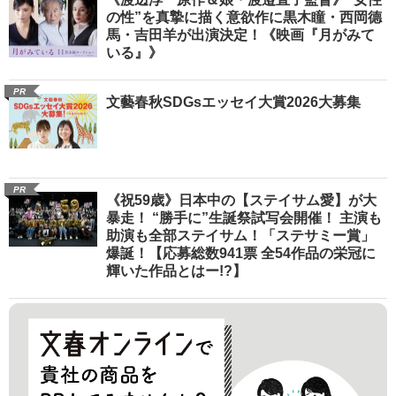
の性”を真摯に描く意欲作に黒木瞳・西岡德
馬・吉田羊が出演決定！《映画『月がみて
いる』》
PR
文藝春秋SDGsエッセイ大賞2026大募集
PR
《祝59歳》日本中の【ステイサム愛】が大
暴走！ “勝手に”生誕祭試写会開催！ 主演も
助演も全部ステイサム！「ステサミー賞」
爆誕！【応募総数941票 全54作品の栄冠に
輝いた作品とはー!?】