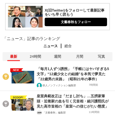
X(旧Twitter)をフォローして最新記事
をいち早く読もう
文藝春秋をフォロー
「ニュース」記事のランキング
ニュース
総合
最新
24時間
週間
月間
写真
「毎月1人ずつ誘拐」「手帳にはヤバすぎる5
NEW
文字」“12歳少女との結婚”を本気で夢見た
「22歳男の末路」（昭和21年の事件）
7時間前
鉄人ノンフィクション編集部
皇室典範改正は「だまし討ち」…五摂家筆
SCOOP!
頭・近衛家の血を引く元首相・細川護熙氏が
見た高市首相の「皇室への信じがたい態度」
11時間前
「文藝春秋」編集部