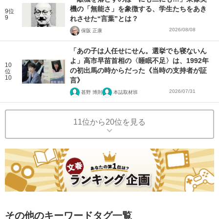
機の「無能さ」を象徴する、学生たちをあき
9位
9
れさせた“言葉”とは？
2026/08/08
保阪 正康
「あの子は人任せにせん。選挙でも寝ないん
よ」高市早苗首相の〈睡眠不足〉は、1992年
10
の初出馬の時からだった《当時の支持者が証
位
10
言》
2026/07/31
甚野 博則
本誌取材班
11位から20位を見る
その他のキーワードタグ一覧