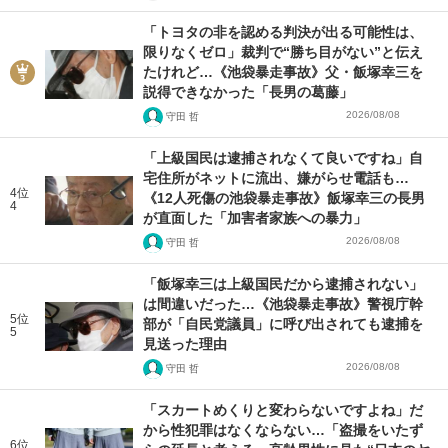
「トヨタの非を認める判決が出る可能性は、
限りなくゼロ」裁判で“勝ち目がない”と伝え
たけれど…《池袋暴走事故》父・飯塚幸三を
説得できなかった「長男の葛藤」
2026/08/08
守田 哲
「上級国民は逮捕されなくて良いですね」自
宅住所がネットに流出、嫌がらせ電話も…
4位
《12人死傷の池袋暴走事故》飯塚幸三の長男
4
が直面した「加害者家族への暴力」
2026/08/08
守田 哲
「飯塚幸三は上級国民だから逮捕されない」
は間違いだった…《池袋暴走事故》警視庁幹
5位
部が「自民党議員」に呼び出されても逮捕を
5
見送った理由
2026/08/08
守田 哲
「スカートめくりと変わらないですよね」だ
から性犯罪はなくならない…「盗撮をいたず
6位