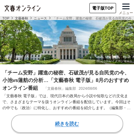
電子版TOP
メニュー
TOP
文藝春秋
ニュース
「チーム安野」躍進の秘密、石破茂が見る自民党の今、
「チーム安野」躍進の秘密、石破茂が見る自民党の今、
小池vs蓮舫の分析…「文藝春秋 電子版」8月のおすすめ
オンライン番組
「文藝春秋」編集部
2024/08/06
「文藝春秋 電子版」では、現代日本の政局から小説や短歌などの文化ま
で、さまざまなテーマを扱うオンライン番組を配信しています。今回はそ
の中でも〈政治〉に特化し、おすすめの番組を紹介します。（編集部・若
林良）【フル動画】…
続きを読む