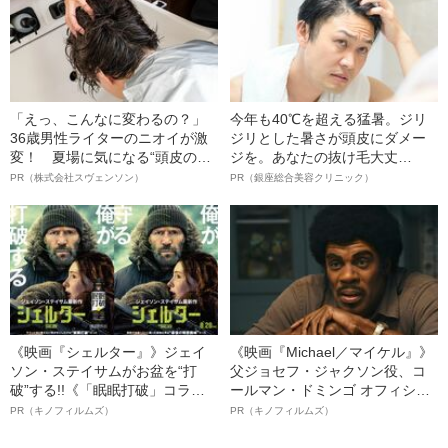
「えっ、こんなに変わるの？」
今年も40℃を超える猛暑。ジリ
36歳男性ライターのニオイが激
ジリとした暑さが頭皮にダメー
変！ 夏場に気になる“頭皮のニ
ジを。あなたの抜け毛大丈
オイ”や“ベタつき”を解消す
夫！？
PR（株式会社スヴェンソン）
PR（銀座総合美容クリニック）
る、“ウィッグのスペシャリス
ト”が生み出した徹底ケアとは
《映画『シェルター』》ジェイ
《映画『Michael／マイケル』》
ソン・ステイサムがお盆を“打
父ジョセフ・ジャクソン役、コ
破”する!!《「眠眠打破」コラ
ールマン・ドミンゴ オフィシャ
ボ》
ルインタビュー“観客を魅了した
PR（キノフィルムズ）
PR（キノフィルムズ）
名優、複雑な父親像への想いを
語る”《日本興収70億円突破》