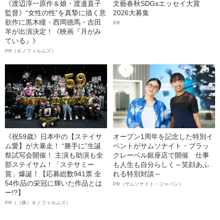
《渡辺淳一原作＆娘・渡邉直子
文藝春秋SDGsエッセイ大賞
監督》“女性の性”を真摯に描く意
2026大募集
欲作に黒木瞳・西岡德馬・吉田
PR
羊が出演決定！《映画『月がみ
ている』》
PR（キノフィルムズ）
《祝59歳》日本中の【ステイサ
オープン1周年を記念した特別イ
ム愛】が大暴走！ “勝手に”生誕
ベントがサムソナイト・ブラッ
祭試写会開催！ 主演も助演も全
クレーベル銀座店で開催 仕事
部ステイサム！「ステサミー
も人生も自分らしく～笑顔あふ
賞」爆誕！【応募総数941票 全
れる特別対談～
54作品の栄冠に輝いた作品とは
PR（サムソナイト・ジャパン）
ー!?】
PR（（株）キノフィルムズ）