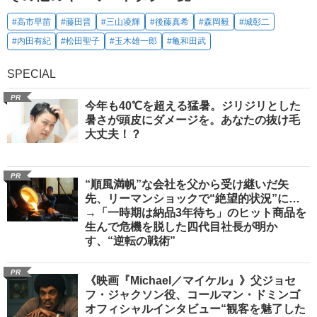
#高市早苗
#藤田晋
#三山凌輝
#後藤真希
#森岡毅
#城彰二
#内田有紀
#松田聖子
#玉木雄一郎
#亀和田武
SPECIAL
PR
今年も40℃を超える猛暑。ジリジリとした
暑さが頭皮にダメージを。あなたの抜け毛
大丈夫！？
PR
“順風満帆”な会社を父から受け継いだ矢
先、リーマンショックで“絶望的状況”に…
→「一時期は納品3年待ち」のヒット商品を
生んで危機を脱した四代目社長が明か
す、“逆転の戦術”
PR
《映画『Michael／マイケル』》父ジョセ
フ・ジャクソン役、コールマン・ドミンゴ
オフィシャルインタビュー“観客を魅了した