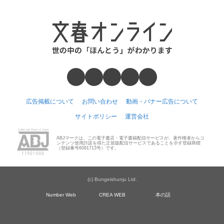
広告掲載について
お問い合わせ
動画・バナー広告について
サイトポリシー
運営会社
ABJマークは、この電子書店・電子書籍配信サービスが、著作権者からコ
ンテンツ使用許諾を得た正規版配信サービスであることを示す登録商標
（登録番号6091713号）です。
(c) Bungeishunju Ltd.
Number Web
CREA WEB
本の話