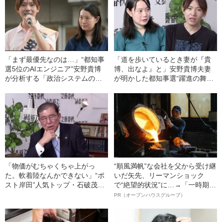
「まず最優先なのは…」“都知事
「道を歩いているとき妻が『貴
選5位のAIエンジニア”安野貴博
博、出なよ』と」安野貴博夫妻
が分析する「政治システムの欠
が明かした都知事選“躍進の舞台
陥」「ソフトウェアで補えるポ
裏”
イント」
「物価がむちゃくちゃ上がっ
“順風満帆”な会社を父から受け継
た。軟着陸なんかできない」“ポ
いだ矢先、リーマンショック
スト岸田”人気トップ・石破茂元
で“絶望的状況”に…→「一時期は
幹事長が語った新しい経済政策
納品3年待ち」のヒット商品を生
PR（オープンハウスグループ）
んで危機を脱した四代目社長が
明かす、“逆転の戦術”