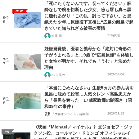
「死にたくないんです。切ってください」麻
酔なしで腕を切断した少女、瞼も唇も真っ黒
NEW
に腫れあがり「この仇、討って下さい」と息
6位
6
絶えた少年…原爆投下直後に“広島の離島で起
きていた知られざる被害の実情
21時間前
永井 均
妊娠発覚後、医者と義母から「絶対に奇形の
子がうまれる」と…9歳で“広島原爆”を体験し
7位
た女性が明かす、それでも「うむ」と決めた
7
理由
2026/08/06
小山 美砂
「本当にごめんなさい」生後5ヵ月の赤ん坊を
風呂に沈めて殺害…人気タレント高島忠夫か
8位
ら「長男を奪った」17歳家政婦の闇深さ（昭
8
和39年の事件）
2026/03/13
「文春オンライン」編集部
《映画『Michael／マイケル』》父ジョセフ・ジャ
PR
クソン役、コールマン・ドミンゴ オフィシャルイ