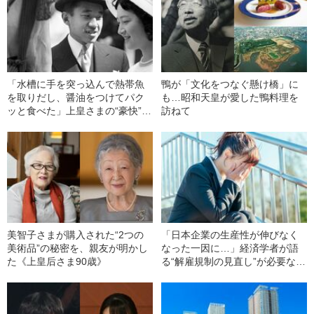
「水槽に手を突っ込んで熱帯魚
鴨が「文化をつなぐ懸け橋」に
を取りだし、醤油をつけてパク
も…昭和天皇が愛した鴨料理を
ッと食べた」上皇さまの“豪快”な
訪ねて
横顔《旧皇族が証言》【きょう
91歳】
美智子さまが購入された“2つの
「日本企業の生産性が伸びなく
美術品”の秘密を、親友が明かし
なった一因に…」経済学者が語
た《上皇后さま90歳》
る“解雇規制の見直し”が必要な理
由とは？