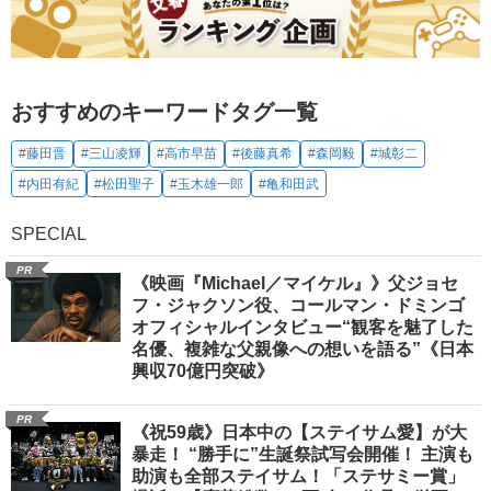
おすすめのキーワードタグ一覧
#藤田晋
#三山凌輝
#高市早苗
#後藤真希
#森岡毅
#城彰二
#内田有紀
#松田聖子
#玉木雄一郎
#亀和田武
SPECIAL
PR
《映画『Michael／マイケル』》父ジョセ
フ・ジャクソン役、コールマン・ドミンゴ
オフィシャルインタビュー“観客を魅了した
名優、複雑な父親像への想いを語る”《日本
興収70億円突破》
PR
《祝59歳》日本中の【ステイサム愛】が大
暴走！ “勝手に”生誕祭試写会開催！ 主演も
助演も全部ステイサム！「ステサミー賞」