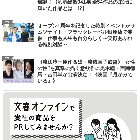
爆誕！【応募総数941票 全54作品の栄冠に
輝いた作品とはー!?】
PR
オープン1周年を記念した特別イベントがサ
ムソナイト・ブラックレーベル銀座店で開
催 仕事も人生も自分らしく～笑顔あふれ
る特別対談～
PR
《渡辺淳一原作＆娘・渡邉直子監督》“女性
の性”を真摯に描く意欲作に黒木瞳・西岡德
馬・吉田羊が出演決定！《映画『月がみて
いる』》