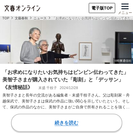
電子版TOP
メニュー
TOP
文藝春秋
ニュース
「お求めになりたいお気持ちはビンビン伝わってきた
「お求めになりたいお気持ちはビンビン伝わってきた」
美智子さまが購入されていた「彫刻」と「デッサン」
《友情秘話》
末盛 千枝子
2024/12/28
美智子さまと長年の交流がある編集者・末盛千枝子さん。父は彫刻家・舟
越保武で、美智子さまは保武の作品に強い関心を示していたという。そし
て、保武の作品のなかに、美智子さまがご自身で所有されることを強く望
んだ作品があった。…
続きを読む