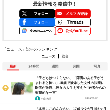
最新情報を発信中！
フォロー
メルマガ登録
フォロー
公式YouTube
Googleニュース
「ニュース」記事のランキング
ニュース
総合
最新
24時間
週間
月間
写真
「子どもはつくらない」「障害のある子がう
まれると怖い」15歳で被爆した女性の決断に
医者が激怒…彼女の人生を変えた“医者からの
衝撃的な一言”
2026/08/06
小山 美砂
「本当にごめんなさい」17歳少女が生後5ヶ月