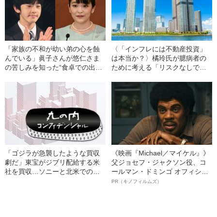
「家族の不和が幼い弟の心を蝕
〈「インフレには不動産投資」
んでいる」眞子さんが悠仁さま
は本当か？〉橘玲氏が臆病者の
の苦しみを知った“食卓での出来
ために考える「リスクなしで金
事”〈秋篠宮家秘録〉
融資産を保全する方法」
「ゴジラが急襲したような買収
《映画『Michael／マイケル』》
劇だ」東宝がジブリ配給する米
父ジョセフ・ジャクソン役、コ
社を買収…ソニーと北米での協
ールマン・ドミンゴ オフィシャ
働はあるのか？
ルインタビュー“観客を魅了した
PR（キノフィルムズ）
名優、複雑な父親像への想いを
語る”《日本興収70億円突破》