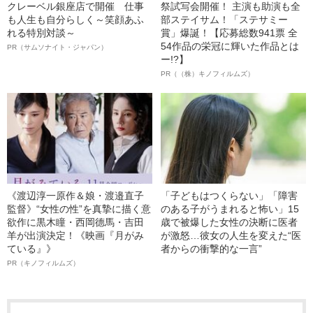
クレーベル銀座店で開催 仕事
祭試写会開催！ 主演も助演も全
も人生も自分らしく～笑顔あふ
部ステイサム！「ステサミー
れる特別対談～
賞」爆誕！【応募総数941票 全
54作品の栄冠に輝いた作品とは
PR（サムソナイト・ジャパン）
ー!?】
PR（（株）キノフィルムズ）
《渡辺淳一原作＆娘・渡邉直子
「子どもはつくらない」「障害
監督》“女性の性”を真摯に描く意
のある子がうまれると怖い」15
欲作に黒木瞳・西岡德馬・吉田
歳で被爆した女性の決断に医者
羊が出演決定！《映画『月がみ
が激怒…彼女の人生を変えた“医
ている』》
者からの衝撃的な一言”
PR（キノフィルムズ）