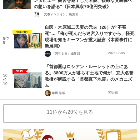
ンタビュー“観客を魅了した名優、複雑な父親像へ
の想いを語る”《日本興収70億円突破》
「文春オンライン」編集部
自民・木原誠二氏妻の元夫（28）が“不審
SCOOP!
死”…「俺が死んだら迷宮入りですから」怪死
9位
現場を知るキーマンが重大証言《木原事件に
9
新展開》
2026/08/05
「週刊文春」編集部
「首都圏はロシアン・ルーレットの上にあ
NEW
る」3800万人が暮らす土地で何が…京大名誉
10
教授が解説する「首都直下地震」のメカニズ
位
10
ム
53分前
鎌田 浩毅
11位から20位を見る