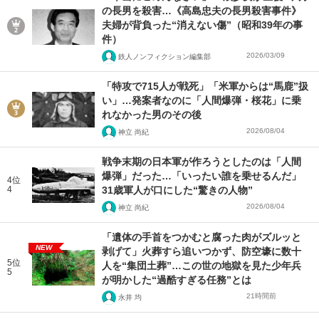
の長男を殺害…《高島忠夫の長男殺害事件》
夫婦が背負った“消えない傷”（昭和39年の事
件）
2026/03/09
鉄人ノンフィクション編集部
「特攻で715人が戦死」「米軍からは“馬鹿”扱
い」…発案者なのに「人間爆弾・桜花」に乗
れなかった男のその後
2026/08/04
神立 尚紀
戦争末期の日本軍が作ろうとしたのは「人間
爆弾」だった…「いったい誰を乗せるんだ」
4位
4
31歳軍人が口にした“驚きの人物”
2026/08/04
神立 尚紀
「遺体の手首をつかむと腐った肉がズルッと
NEW
剥げて」火葬すら追いつかず、防空壕に数十
5位
人を“集団土葬”…この世の地獄を見た少年兵
5
が明かした“過酷すぎる任務”とは
21時間前
永井 均