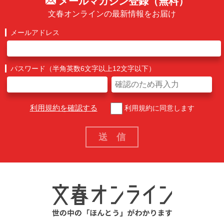
メールマガジン登録（無料）
文春オンラインの最新情報をお届け
メールアドレス
パスワード（半角英数6文字以上12文字以下）
利用規約を確認する
利用規約に同意します