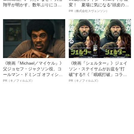
翔平が明かす、数年ぶりにコン
変！ 夏場に気になる“頭皮のニ
ビニに入った驚きの理由「どう
オイ”や“ベタつき”を解消す
PR（株式会社スヴェンソン）
しても我慢できなくて…」
る、“ウィッグのスペシャリス
ト”が生み出した徹底ケアとは
《映画『Michael／マイケル』》
《映画『シェルター』》ジェイ
父ジョセフ・ジャクソン役、コ
ソン・ステイサムがお盆を“打
ールマン・ドミンゴ オフィシャ
破”する!!《「眠眠打破」コラ
ルインタビュー“観客を魅了した
ボ》
PR（キノフィルムズ）
PR（キノフィルムズ）
名優、複雑な父親像への想いを
語る”《日本興収70億円突破》