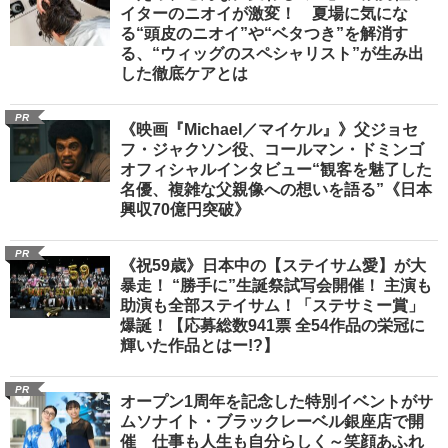
イターのニオイが激変！ 夏場に気にな
る“頭皮のニオイ”や“ベタつき”を解消す
る、“ウィッグのスペシャリスト”が生み出
した徹底ケアとは
PR
《映画『Michael／マイケル』》父ジョセ
フ・ジャクソン役、コールマン・ドミンゴ
オフィシャルインタビュー“観客を魅了した
名優、複雑な父親像への想いを語る”《日本
興収70億円突破》
PR
《祝59歳》日本中の【ステイサム愛】が大
暴走！ “勝手に”生誕祭試写会開催！ 主演も
助演も全部ステイサム！「ステサミー賞」
爆誕！【応募総数941票 全54作品の栄冠に
輝いた作品とはー!?】
PR
オープン1周年を記念した特別イベントがサ
ムソナイト・ブラックレーベル銀座店で開
催 仕事も人生も自分らしく～笑顔あふれ