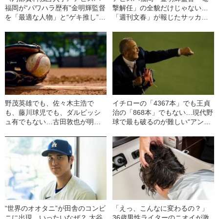
福岡が“パワハラ歴有”金明輝監督
撃解任」の全貌だけじゃない…
を「最適な人物」と“ゲキ推し”し
「週刊文春」が報じたサッカー
た理由…「金氏以外の監督候補
事件簿
も判明」
野茂英雄でも、佐々木主浩で
イチローの「4367本」でも王貞
も、藤川球児でも、ダルビッシ
治の「868本」でもない…現代野
ュ有でもない…古田敦也が明か
球で最も破るのが難しい“アンタ
す“歴代最高のピッチャー”とは
ッチャブルレコード”とは
“世界のオオタニ”が田舎のコンビ
「えっ、こんなに変わるの？」
ニに出現、いったいなぜ？ 大谷
36歳男性ライターのニオイが激