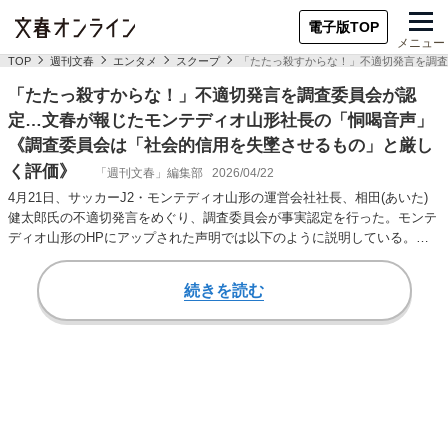
電子版TOP
メニュー
TOP
週刊文春
エンタメ
スクープ
「たたっ殺すからな！」不適切発言を調査
「たたっ殺すからな！」不適切発言を調査委員会が認
定…文春が報じたモンテディオ山形社長の「恫喝音声」
《調査委員会は「社会的信用を失墜させるもの」と厳し
く評価》
「週刊文春」編集部
2026/04/22
4月21日、サッカーJ2・モンテディオ山形の運営会社社長、相田(あいた)
健太郎氏の不適切発言をめぐり、調査委員会が事実認定を行った。モンテ
ディオ山形のHPにアップされた声明では以下のように説明している。
「相田氏によ…
続きを読む