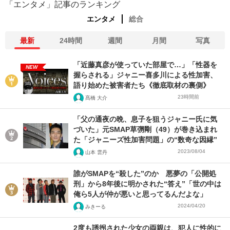
「エンタメ」記事のランキング
エンタメ
総合
最新
24時間
週間
月間
写真
「近藤真彦が使っていた部屋で…」「性器を
NEW
握らされる」ジャニー喜多川による性加害、
語り始めた被害者たち《徹底取材の裏側》
23時間前
髙橋 大介
「父の通夜の晩、息子を狙うジャニー氏に気
づいた」元SMAP草彅剛（49）が巻き込まれ
た「ジャニーズ性加害問題」の“数奇な因縁”
2023/08/04
山本 雲丹
誰がSMAPを“殺した”のか 悪夢の「公開処
刑」から8年後に明かされた“答え”「世の中は
俺ら5人が仲が悪いと思ってるんだよな」
2024/04/20
みきーる
2度も誘拐された少女の両親は、犯人に性的に