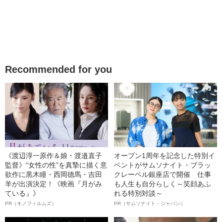
Recommended for you
《渡辺淳一原作＆娘・渡邉直子
オープン1周年を記念した特別イ
監督》“女性の性”を真摯に描く意
ベントがサムソナイト・ブラッ
欲作に黒木瞳・西岡德馬・吉田
クレーベル銀座店で開催 仕事
羊が出演決定！《映画『月がみ
も人生も自分らしく～笑顔あふ
ている』》
れる特別対談～
PR（キノフィルムズ）
PR（サムソナイト・ジャパン）