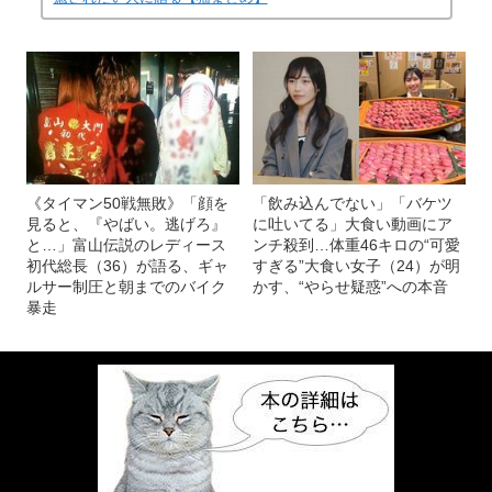
《タイマン50戦無敗》「顔を
「飲み込んでない」「バケツ
見ると、『やばい。逃げろ』
に吐いてる」大食い動画にア
と…」富山伝説のレディース
ンチ殺到…体重46キロの“可愛
初代総長（36）が語る、ギャ
すぎる”大食い女子（24）が明
ルサー制圧と朝までのバイク
かす、“やらせ疑惑”への本音
暴走