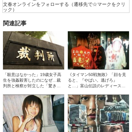
文春オンラインをフォローする
（遷移先で☆マークをクリ
ック）
関連記事
「殺意はなかった」19歳女子高
《タイマン50戦無敗》「顔を見
生を強姦殺害したのになぜ…裁
ると、『やばい。逃げろ』
判所と検察が対立した「驚きの
と…」富山伝説のレディース初
判決」（昭和42年の事件）
代総長（36）が語る、ギャルサ
ー制圧と朝までのバイク暴走