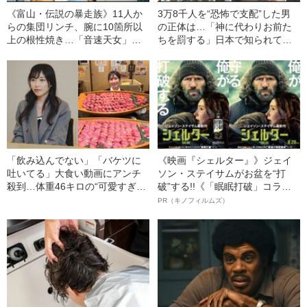
《富山・伝説の暴走族》11人か
3万8千人を“恐怖で支配”した男
らの集団リンチ、腕に10箇所以
の正体は…「神に代わりお前た
上の根性焼き…「音速天女」初
ちを罰する」日本で知られてい
代総長しおりさん（36）が明か
ない“韓国版アウシュビッツ”の不
す、過酷すぎる10代
条理な結末
「飲み込んでない」「バケツに
《映画『シェルター』》ジェイ
吐いてる」大食い動画にアンチ
ソン・ステイサムがお盆を“打
殺到…体重46キロの“可愛すぎ
破”する!!《「眠眠打破」コラ
る”大食い女子（24）が明か
ボ》
PR（キノフィルムズ）
す、“やらせ疑惑”への本音