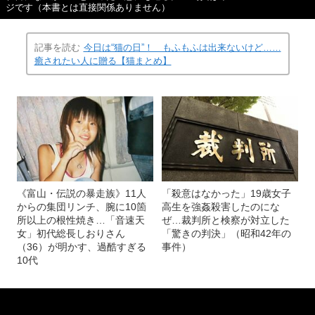
ジです（本書とは直接関係ありません）
記事を読む
今日は“猫の日”！ もふもふは出来ないけど……
癒されたい人に贈る【猫まとめ】
《富山・伝説の暴走族》11人
「殺意はなかった」19歳女子
からの集団リンチ、腕に10箇
高生を強姦殺害したのにな
所以上の根性焼き…「音速天
ぜ…裁判所と検察が対立した
女」初代総長しおりさん
「驚きの判決」（昭和42年の
（36）が明かす、過酷すぎる
事件）
10代