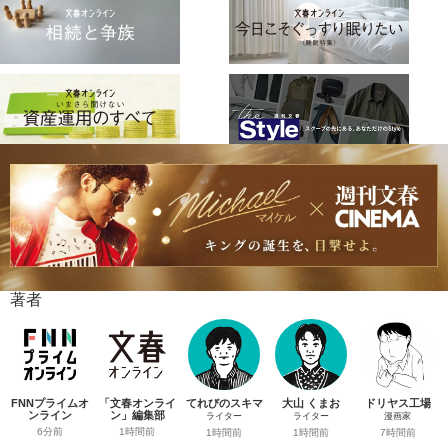
著者
FNNプライムオ
「文春オンライ
てれびのスキマ
大山 くまお
ドリヤス工場
ンライン
ン」編集部
ライター
ライター
漫画家
6分前
1時間前
1時間前
1時間前
7時間前