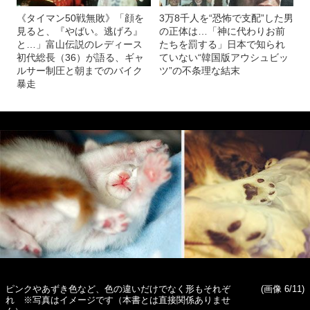
《タイマン50戦無敗》「顔を
3万8千人を“恐怖で支配”した男
見ると、『やばい。逃げろ』
の正体は…「神に代わりお前
と…」富山伝説のレディース
たちを罰する」日本で知られ
初代総長（36）が語る、ギャ
ていない“韓国版アウシュビッ
ルサー制圧と朝までのバイク
ツ”の不条理な結末
暴走
ピンクやあずき色など、色の違いだけでなく形もそれぞ
(画像 6/11)
れ ※写真はイメージです（本書とは直接関係ありませ