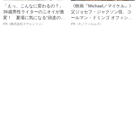
「えっ、こんなに変わるの？」
《映画『Michael／マイケル』》
36歳男性ライターのニオイが激
父ジョセフ・ジャクソン役、コ
変！ 夏場に気になる“頭皮のニ
ールマン・ドミンゴ オフィシャ
オイ”や“ベタつき”を解消す
ルインタビュー“観客を魅了した
PR（株式会社スヴェンソン）
PR（キノフィルムズ）
る、“ウィッグのスペシャリス
名優、複雑な父親像への想いを
ト”が生み出した徹底ケアとは
語る”《日本興収70億円突破》