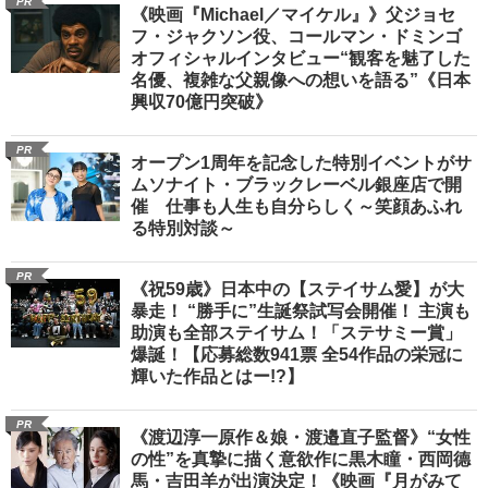
PR
《映画『Michael／マイケル』》父ジョセ
フ・ジャクソン役、コールマン・ドミンゴ
オフィシャルインタビュー“観客を魅了した
名優、複雑な父親像への想いを語る”《日本
興収70億円突破》
PR
オープン1周年を記念した特別イベントがサ
ムソナイト・ブラックレーベル銀座店で開
催 仕事も人生も自分らしく～笑顔あふれ
る特別対談～
PR
《祝59歳》日本中の【ステイサム愛】が大
暴走！ “勝手に”生誕祭試写会開催！ 主演も
助演も全部ステイサム！「ステサミー賞」
爆誕！【応募総数941票 全54作品の栄冠に
輝いた作品とはー!?】
PR
《渡辺淳一原作＆娘・渡邉直子監督》“女性
の性”を真摯に描く意欲作に黒木瞳・西岡德
馬・吉田羊が出演決定！《映画『月がみて