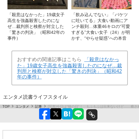
「殺意はなかった」19歳女子
「飲み込んでない」「バケツ
高生を強姦殺害したのにな
に吐いてる」大食い動画にア
ぜ…裁判所と検察が対立した
ンチ殺到…体重46キロの“可愛
「驚きの判決」（昭和42年の
すぎる”大食い女子（24）が明
事件）
かす、“やらせ疑惑”への本音
おすすめの関連記事はこちら
「殺意はなかっ
た」19歳女子高生を強姦殺害したのになぜ…裁
判所と検察が対立した「驚きの判決」（昭和42
年の事件）
エンタメ
読書
ライフスタイル
TOP
エンタメ
記事
[写真]今日は“猫の日”！ もふもふは出来ないけど……癒