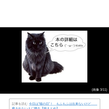
(画像 3/11)
記事を読む
今日は“猫の日”！ もふもふは出来ないけど……
癒されたい人に贈る【猫まとめ】