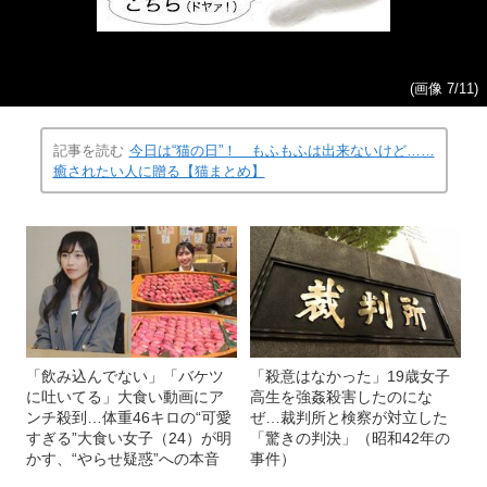
(画像 7/11)
記事を読む
今日は“猫の日”！ もふもふは出来ないけど……
癒されたい人に贈る【猫まとめ】
「飲み込んでない」「バケツ
「殺意はなかった」19歳女子
に吐いてる」大食い動画にア
高生を強姦殺害したのにな
ンチ殺到…体重46キロの“可愛
ぜ…裁判所と検察が対立した
すぎる”大食い女子（24）が明
「驚きの判決」（昭和42年の
かす、“やらせ疑惑”への本音
事件）