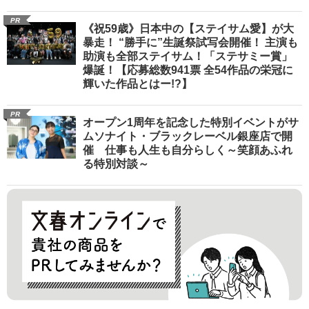
PR
《祝59歳》日本中の【ステイサム愛】が大
暴走！ “勝手に”生誕祭試写会開催！ 主演も
助演も全部ステイサム！「ステサミー賞」
爆誕！【応募総数941票 全54作品の栄冠に
輝いた作品とはー!?】
PR
オープン1周年を記念した特別イベントがサ
ムソナイト・ブラックレーベル銀座店で開
催 仕事も人生も自分らしく～笑顔あふれ
る特別対談～