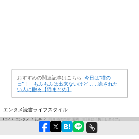
おすすめの関連記事はこちら
今日は“猫の
日”！ もふもふは出来ないけど……癒された
い人に贈る【猫まとめ】
エンタメ
読書
ライフスタイル
TOP
エンタメ
記事
[写真]猫の肉球1週間 1日目は「梅干しタイプ」