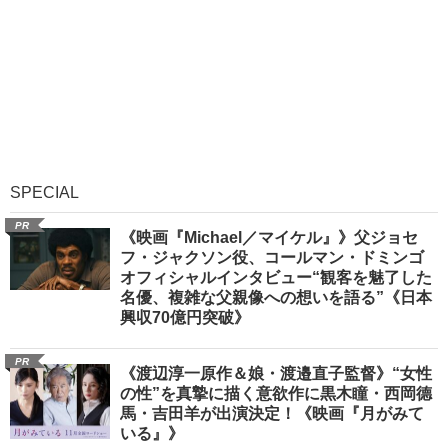
SPECIAL
PR
《映画『Michael／マイケル』》父ジョセ
フ・ジャクソン役、コールマン・ドミンゴ
オフィシャルインタビュー“観客を魅了した
名優、複雑な父親像への想いを語る”《日本
興収70億円突破》
PR
《渡辺淳一原作＆娘・渡邉直子監督》“女性
の性”を真摯に描く意欲作に黒木瞳・西岡德
馬・吉田羊が出演決定！《映画『月がみて
いる』》