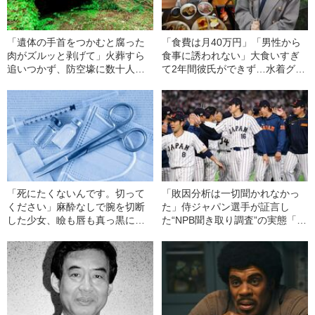
「遺体の手首をつかむと腐った
「食費は月40万円」「男性から
肉がズルッと剥げて」火葬すら
食事に誘われない」大食いすぎ
追いつかず、防空壕に数十人
て2年間彼氏ができず…水着グラ
を“集団土葬”…この世の地獄を見
ビアも話題の“可愛すぎる”大食い
た少年兵が明かした“過酷すぎる
女子（24）が語る、驚愕の食生
任務”とは
活
「死にたくないんです。切って
「敗因分析は一切聞かれなかっ
ください」麻酔なしで腕を切断
た」侍ジャパン選手が証言し
した少女、瞼も唇も真っ黒に腫
た“NPB聞き取り調査”の実態「選
れあがり「この仇、討って下さ
手から次期監督の要求は…」
い」と息絶えた少年…原爆投下
直後に“広島の離島で起きていた
知られざる被害の実情