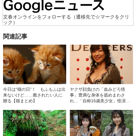
文春オンラインをフォローする
（遷移先で☆マークをクリ
ック）
関連記事
今日は“猫の日”！ もふもふは出
ヤクザ顔負けの「血みどろ情
来ないけど……癒されたい人に
事」豊満な身体を舐めまわさ
贈る【猫まとめ】
れ…「自称16歳美少女」怪演
中、かたせ梨乃（69）の美しす
ぎる“熟れ方”