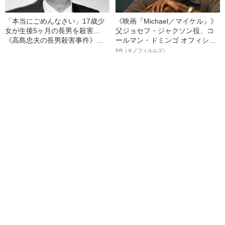
「本当にごめんなさい」17歳少
《映画『Michael／マイケル』》
女が生後5ヶ月の長男を殺害…
父ジョセフ・ジャクソン役、コ
《高島忠夫の長男殺害事件》夫
ールマン・ドミンゴ オフィシャ
婦が背負った“消えない傷”（昭和
ルインタビュー“観客を魅了した
PR（キノフィルムズ）
39年の事件）
名優、複雑な父親像への想いを
語る”《日本興収70億円突破》