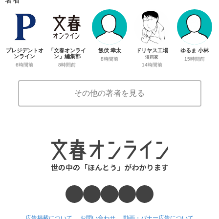
プレジデントオ
「文春オンライ
飯伏 幸太
ドリヤス工場
ゆるま 小林
ンライン
ン」編集部
漫画家
8時間前
15時間前
6時間前
8時間前
14時間前
その他の著者を見る
広告掲載について
お問い合わせ
動画・バナー広告について