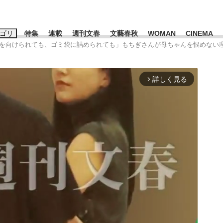
ゴリ
特集
連載
週刊文春
文藝春秋
WOMAN
CINEMA
包丁を向けられても、ゴミ袋に詰められても」もちぎさんが母ちゃんを恨めない
キーワード入力
ス
エンタメ
ライフ
ビジネス
詳しく見る
arrow_forward_ios
ーワードタグ一覧
山凌輝
#高市早苗
#後藤真希
#森岡毅
#城彰二
#内田有紀
観る将棋、読
#亀和田武
て明かした日本代表監督に...
「最悪の空気のまま解散」W