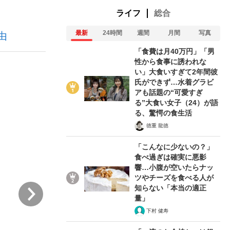
ライフ
総合
最新
24時間
週間
月間
写真
由
ない資産運用のすべて
「食費は月40万円」「男
性から食事に誘われな
い」大食いすぎて2年間彼
氏ができず…水着グラビ
が悲しい」『北の国から』倉本聰氏（91...
アも話題の“可愛すぎ
る”大食い女子（24）が語
る、驚愕の食生活
徳重 龍徳
「こんなに少ないの？」
食べ過ぎは確実に悪影
響…小腹が空いたらナッ
ツやチーズを食べる人が
次
知らない「本当の適正
量」
下村 健寿