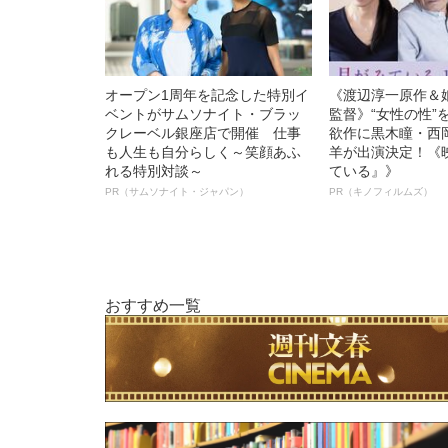
オープン1周年を記念した特別イ
《渡辺淳一原作＆
ベントがサムソナイト・ブラッ
監督》“女性の性”
クレーベル銀座店で開催 仕事
欲作に黒木瞳・西
も人生も自分らしく～笑顔あふ
羊が出演決定！《
れる特別対談～
ている』》
PR（サムソナイト・ジャパン）
PR（キノフィルムズ）
おすすめ一覧