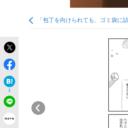
「包丁を向けられても、ゴミ袋に
「敗因分析は一切聞かれなかった」侍ジャパン選
キングの誕生を、目撃せよ。
1
the Style
前
「目標達成できなかったからと言って…」サッ