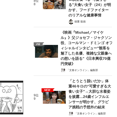
8位
8
る”大食い女子（24）が明
かす、フードファイター
のリアルな健康事情
徳重 龍徳
《映画『Michael／マイケ
ル』》父ジョセフ・ジャクソン
役、コールマン・ドミンゴ オフ
PR
ィシャルインタビュー“観客を
魅了した名優、複雑な父親像へ
の想いを語る”《日本興収70億
円突破》
「文春オンライン」編集部
「とうとう脱いだか」体
重46キロの“可愛すぎる大
NEW
食い女子”→大胆な水着姿
9位
を披露…24歳インフルエ
9
ンサーが明かす、グラビ
ア挑戦の予想外の結末
「文春オンライン」編集部