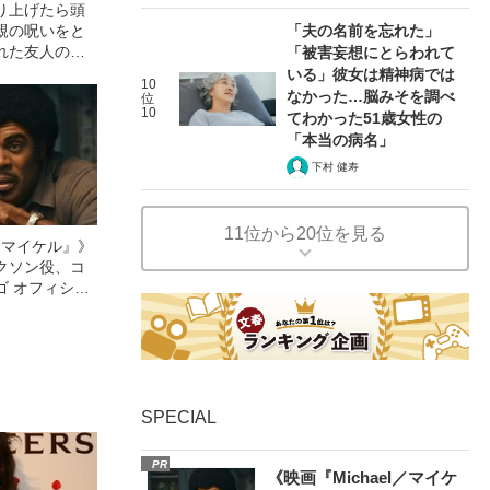
り上げたら頭
親の呪いをと
「夫の名前を忘れた」
れた友人の言
「被害妄想にとらわれて
いる」彼女は精神病では
10
なかった…脳みそを調べ
位
10
てわかった51歳女性の
「本当の病名」
下村 健寿
11位から20位を見る
l／マイケル』》
クソン役、コ
ゴ オフィシャ
観客を魅了した
像への想いを
0億円突破》
SPECIAL
PR
《映画『Michael／マイケ