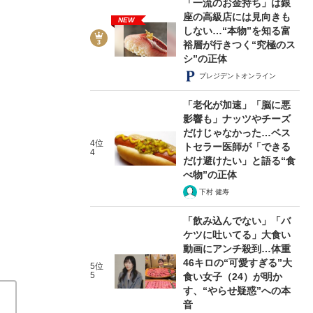
「一流のお金持ち」は銀
座の高級店には見向きも
NEW
しない…“本物”を知る富
裕層が行きつく“究極のス
シ”の正体
プレジデントオンライン
5/6
「老化が加速」「脳に悪
影響も」ナッツやチーズ
だけじゃなかった…ベス
4位
トセラー医師が「できる
4
だけ避けたい」と語る“食
べ物”の正体
下村 健寿
「飲み込んでない」「バ
ケツに吐いてる」大食い
動画にアンチ殺到…体重
46キロの“可愛すぎる”大
5位
5
食い女子（24）が明か
す、“やらせ疑惑”への本
音