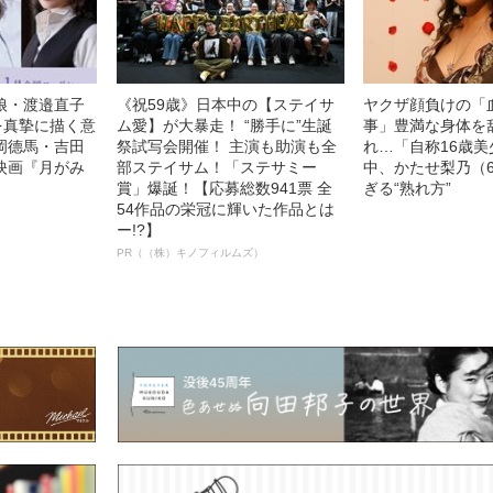
娘・渡邉直子
《祝59歳》日本中の【ステイサ
ヤクザ顔負けの「
を真摯に描く意
ム愛】が大暴走！ “勝手に”生誕
事」豊満な身体を
岡德馬・吉田
祭試写会開催！ 主演も助演も全
れ…「自称16歳
映画『月がみ
部ステイサム！「ステサミー
中、かたせ梨乃（
賞」爆誕！【応募総数941票 全
ぎる“熟れ方”
54作品の栄冠に輝いた作品とは
ー!?】
PR（（株）キノフィルムズ）