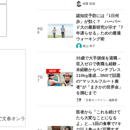
徳重 龍徳
認知症予防には「1日何
歩」が効く？ ハーバー
ド大の最新研究が示す「7
6位
6
年遅らせる」ための最適
ウォーキング術
梶山 寿子
35歳で大手損保を退職→
収入ゼロで夜職も経験→
未経験からベンチプレス
NEW
110kg達成…SNSで話題
7位
7
の“マッスルフルート奏
者”が「まさかの世界金」
を掴むまで
「文春オンライン」編集部
医者から「これを続けて
たら大変なことになる
で文春オンラ
よ」と…1回の食事で7キ
ロ以上食べる“可愛すぎ