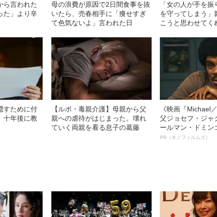
から言われた
母の浪費が原因で2日間食事を抜
「女の人が手を振
った」より辛
いたら、売春相手に「痩せすぎ
を守ってしまう」
て色気ないよ」言われた日
こうと思わせてく
葉
隠すために付
【ルポ・毒親介護】母親から父
《映画『Michae
、十年後に教
親への虐待がはじまった。壊れ
父ジョセフ・ジャ
ていく両親を看る息子の葛藤
ールマン・ドミン
ルインタビュー“
PR（キノフィルムズ）
名優、複雑な父親
語る”《日本興収7