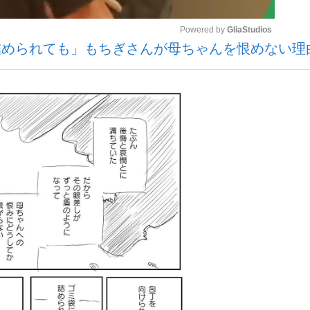
Powered by 
GliaStudios
詰められても」もちぎさんが母ちゃんを恨めない理
いまさら聞け
Mute
手が証言した“NPB聞...
「クマが悪者扱いされているの
もっと見る
カー日本代表・森保一監督...