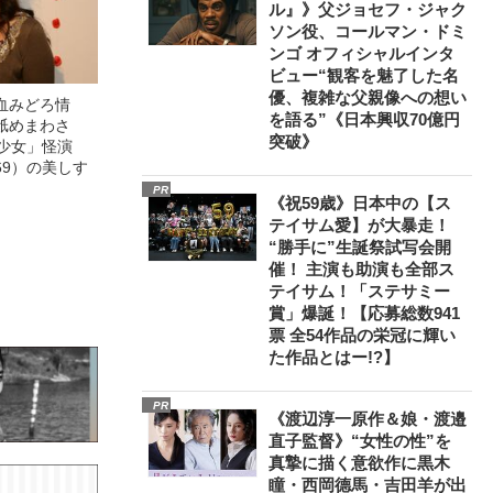
ル』》父ジョセフ・ジャク
ソン役、コールマン・ドミ
ンゴ オフィシャルインタ
ビュー“観客を魅了した名
優、複雑な父親像への想い
血みどろ情
を語る”《日本興収70億円
舐めまわさ
突破》
美少女」怪演
69）の美しす
PR
《祝59歳》日本中の【ス
テイサム愛】が大暴走！
“勝手に”生誕祭試写会開
催！ 主演も助演も全部ス
テイサム！「ステサミー
賞」爆誕！【応募総数941
票 全54作品の栄冠に輝い
た作品とはー!?】
PR
《渡辺淳一原作＆娘・渡邉
直子監督》“女性の性”を
真摯に描く意欲作に黒木
瞳・西岡德馬・吉田羊が出