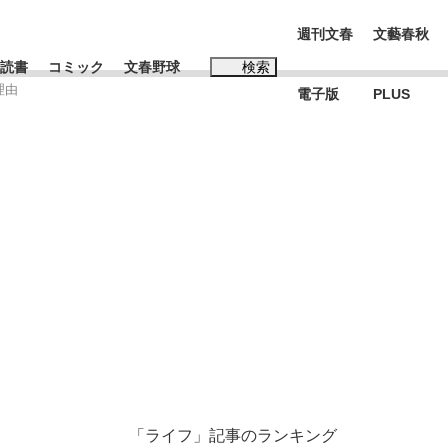
週刊文春
文藝春秋
読書
コミック
文春野球
検索
理由
電子版
PLUS
インタビュー
読書
#松田聖子
む将棋
BC日本代表“敗戦”の真実 選手が明かす...
「ライフ」記事のランキング