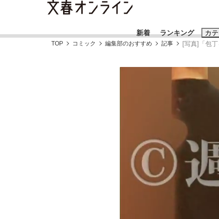
新着
ランキング
カテ
TOP
コミック
編集部のおすすめ
記事
[写真]「
スクープ
ニュー
おすすめのキ
#藤田晋
#三
#玉木雄一郎
「90%は失敗する。でも…」本田圭佑が初め
終戦から81年