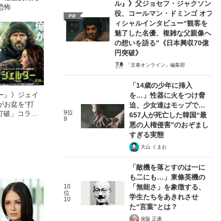
ル』》父ジョセフ・ジャクソン
恐怖
役、コールマン・ドミンゴ オフ
PR
ィシャルインタビュー“観客を
魅了した名優、複雑な父親像へ
の想いを語る”《日本興収70億
円突破》
「文春オンライン」編集部
「14歳の少年に挿入
ー』》ジェイ
を…」性器に火をつけ脅
がお盆を“打
迫、少女達はモップで…
9位
眠打破」コラ
657人が死亡した韓国“最
9
悪の人権侵害”のおぞまし
すぎる実態
大山 くまお
「敵機を落とすのは一に
も二にも…」東條英機の
10
「無能さ」を象徴する、
位
学生たちをあきれさせ
10
た“言葉”とは？
保阪 正康