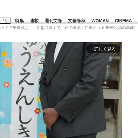
ゴリ
特集
連載
週刊文春
文藝春秋
WOMAN
CINEMA
ベッドの争奪戦も……新型コロナで「命の選別」に迫られる“医療現場の葛藤”
キーワード入力
ス
エンタメ
ライフ
ビジネス
詳しく見る
arrow_forward_ios
ーワードタグ一覧
市早苗
#後藤真希
#森岡毅
#城彰二
#内田有紀
#松田聖子
池上彰
時価総額が一時トヨタ超え...
日本生まれの