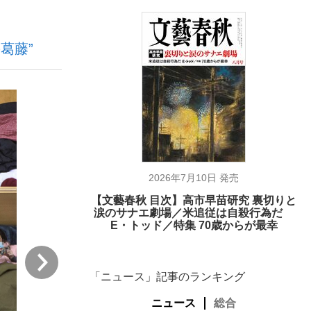
葛藤”
む将棋
2026年7月10日 発売
【文藝春秋 目次】高市早苗研究 裏切りと
涙のサナエ劇場／米追従は自殺行為だ
E・トッド／特集 70歳からが最幸
次
「ニュース」記事のランキング
ニュース
総合