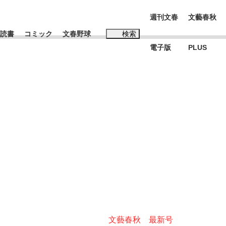
週刊文春
文藝春秋
読書
コミック
文春野球
検索
電子版
PLUS
インタビュー
読書
#玉木雄一郎
K-POPアイドルたち
文藝春秋 最新号