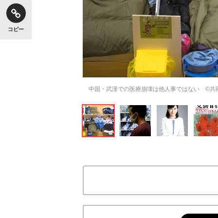
コピー
【独自】昭和の大女優・小川真由美（享年86）
中国・武漢での医療崩壊は他人事ではない ©共
《VIVANT》頼れる相棒・ドラムが認めた“