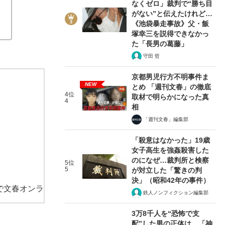
なくゼロ」裁判で“勝ち目
がない”と伝えたけれど…
《池袋暴走事故》父・飯
塚幸三を説得できなかっ
た「長男の葛藤」
守田 哲
京都男児行方不明事件ま
NEW
とめ 「週刊文春」の徹底
4位
取材で明らかになった真
4
相
「週刊文春」編集部
「殺意はなかった」19歳
女子高生を強姦殺害した
のになぜ…裁判所と検察
5位
5
が対立した「驚きの判
決」（昭和42年の事件）
で文春オンラ
鉄人ノンフィクション編集部
3万8千人を“恐怖で支
配”した男の正体は…「神