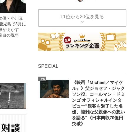
11位から20位を見る
女優・小川真
鹿児島で3月に
娘が明かす
空白の晩年
SPECIAL
PR
《映画『Michael／マイケ
ル』》父ジョセフ・ジャク
ソン役、コールマン・ドミ
ンゴ オフィシャルインタ
ビュー“観客を魅了した名
優、複雑な父親像への想い
を語る”《日本興収70億円
突破》