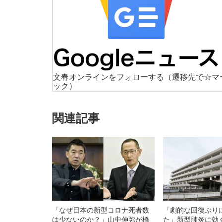
文春オンラインをフォローする
（遷移先で☆マ
ック）
関連記事
「なぜ日本の新型コロナ死者数
「劇的な回復ぶり
は少ないのか？」山中伸弥が橋
た」新型肺炎に効