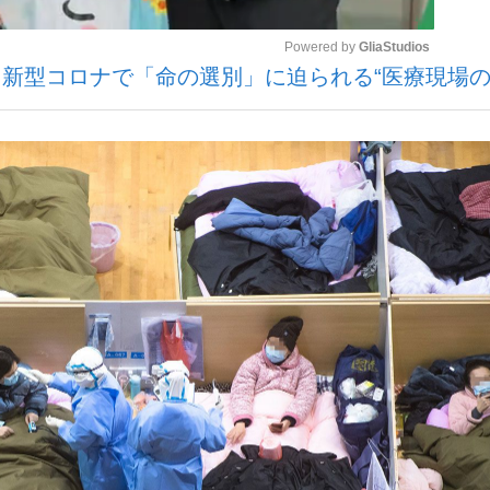
Powered by 
GliaStudios
新型コロナで「命の選別」に迫られる“医療現場の
観る将棋、読
Mute