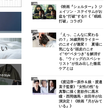
PR
《映画『シェルター』》ジ
ェイソン・ステイサムがお
盆を“打破”する!!《「眠眠
打破」コラボ》
PR
「えっ、こんなに変わる
の？」36歳男性ライター
のニオイが激変！ 夏場に
気になる“頭皮のニオ
イ”や“ベタつき”を解消す
る、“ウィッグのスペシャ
リスト”が生み出した徹底
ケアとは
PR
《渡辺淳一原作＆娘・渡邉
直子監督》“女性の性”を
真摯に描く意欲作に黒木
瞳・西岡德馬・吉田羊が出
演決定！《映画『月がみて
いる』》