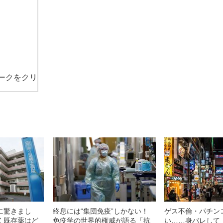
ークをクリ
に驚きまし
終息には“集団免疫”しかない！
ゲス不倫・パチン
く既存薬はど
免疫学の世界的権威が語る「抗
い……身バレして