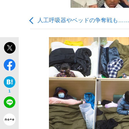
人工呼吸器やベッドの争奪戦も……
私のあのとき、私のいま
1
キングの誕生を、目撃せよ。