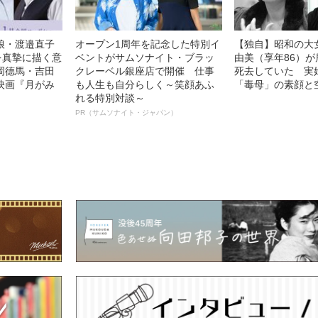
娘・渡邉直子
オープン1周年を記念した特別イ
【独自】昭和の大
を真摯に描く意
ベントがサムソナイト・ブラッ
由美（享年86）が
岡德馬・吉田
クレーベル銀座店で開催 仕事
死去していた 実
映画『月がみ
も人生も自分らしく～笑顔あふ
「毒母」の素顔と
れる特別対談～
PR（サムソナイト・ジャパン）