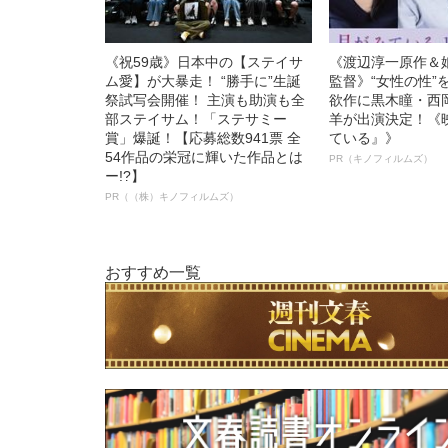
《祝59歳》日本中の【ステイサ
《渡辺淳一原作＆
ム愛】が大暴走！ “勝手に”生誕
監督》“女性の性”
祭試写会開催！ 主演も助演も全
欲作に黒木瞳・西
部ステイサム！「ステサミー
羊が出演決定！《
賞」爆誕！【応募総数941票 全
ている』》
54作品の栄冠に輝いた作品とは
PR（キノフィルムズ）
ー!?】
PR（（株）キノフィルムズ）
おすすめ一覧