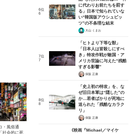
に代わりお前たちを罰す
6位
る」日本で知られていな
6
い“韓国版アウシュビッ
ツ”の不条理な結末
大山 くまお
「ヒトより下等な獣」
「日本人は皆殺しにすべ
き」特攻作戦が敵国・ア
7位
7
メリカ世論に与えた“残酷
すぎる影響”
保阪 正康
「史上初の特攻」を、な
ぜ旧日本軍は“隠した”の
か…若者ばかりが死地に
8位
8
送られた「残酷なカラク
リ」
保阪 正康
コ・風俗通
《映画『Michael／マイケ
「社会的に死