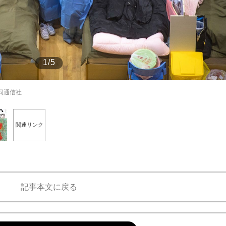
もっと見る
1/5
が鹿児島で3月に死去し...
同通信社
関連リンク
記事本文に戻る
照ノ富士に激怒され...
《BTS厳戒トーキョー滞