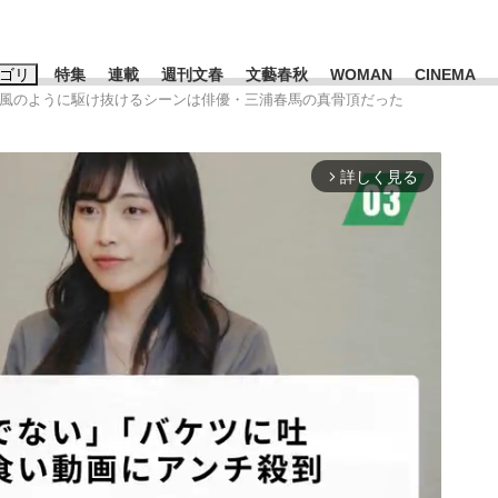
ゴリ
特集
連載
週刊文春
文藝春秋
WOMAN
CINEMA
.....風のように駆け抜けるシーンは俳優・三浦春馬の真骨頂だった
キーワード入力
ス
エンタメ
ライフ
ビジネス
詳しく見る
arrow_forward_ios
ーワードタグ一覧
山凌輝
#高市早苗
#後藤真希
#森岡毅
#城彰二
#内田有紀
#亀和田武
み会、JIN→伊豆の...
「90%は失敗する。でも…」
日本生まれの