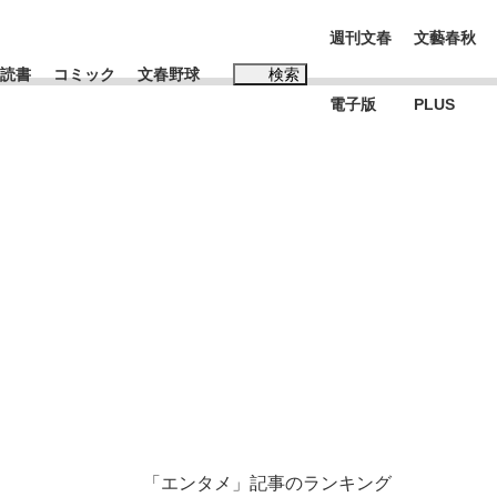
週刊文春
文藝春秋
読書
コミック
文春野球
検索
電子版
PLUS
インタビュー
読書
#松田聖子
本田圭佑が初めて明かした日本代表監督に...
K-POPアイドルたち
「エンタメ」記事のランキング