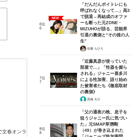
「だんだんボイトレにも
呼ばれなくなって…」高3
で脱退→再結成のオファ
NEW
ーも断った元ZONE・
6位
6
MIZUHOが語る、芸能界
引退の裏側と“その後の人
生”
佐藤 ちひろ
「近藤真彦が使っていた
部屋で…」「性器を握ら
される」ジャニー喜多川
7位
による性加害、語り始め
7
た被害者たち《徹底取材
の裏側》
髙橋 大介
「父の通夜の晩、息子を
狙うジャニー氏に気づい
た」元SMAP草彅剛
8位
（49）が巻き込まれた
で文春オンラ
8
「ジャニーズ性加害問