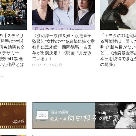
中の【ステイサ
《渡辺淳一原作＆娘・渡邉直子
「トヨタの非を認
“勝手に”生誕
監督》“女性の性”を真摯に描く意
る可能性は、限り
主演も助演も全
欲作に黒木瞳・西岡德馬・吉田
判で“勝ち目がない
ステサミー
羊が出演決定！《映画『月がみ
ど…《池袋暴走事
数941票 全
ている』》
幸三を説得できな
輝いた作品とは
の葛藤」
PR（キノフィルムズ）
ズ）