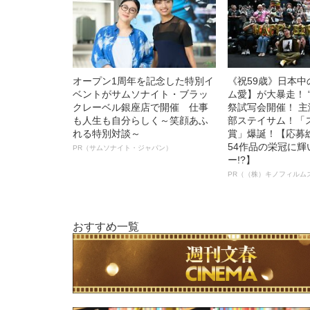
オープン1周年を記念した特別イ
《祝59歳》日本
ベントがサムソナイト・ブラッ
ム愛】が大暴走！ 
クレーベル銀座店で開催 仕事
祭試写会開催！ 
も人生も自分らしく～笑顔あふ
部ステイサム！「
れる特別対談～
賞」爆誕！【応募総
54作品の栄冠に
PR（サムソナイト・ジャパン）
ー!?】
PR（（株）キノフィルム
おすすめ一覧