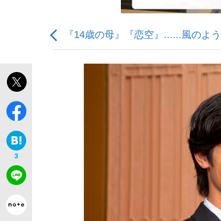
『14歳の母』『恋空』......
「最悪の空気のまま解散」WBC日本代表“敗戦
私のあのとき、私のいま
3
「クマが悪者扱いされているのが悲しい」『北
キングの誕生を、目撃せよ。