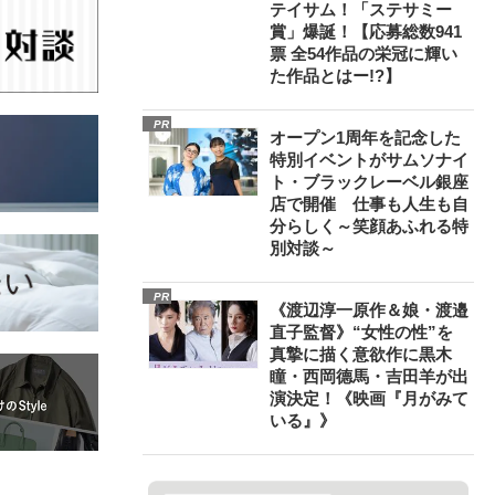
テイサム！「ステサミー
賞」爆誕！【応募総数941
票 全54作品の栄冠に輝い
た作品とはー!?】
PR
オープン1周年を記念した
特別イベントがサムソナイ
ト・ブラックレーベル銀座
店で開催 仕事も人生も自
分らしく～笑顔あふれる特
別対談～
PR
《渡辺淳一原作＆娘・渡邉
直子監督》“女性の性”を
真摯に描く意欲作に黒木
瞳・西岡德馬・吉田羊が出
演決定！《映画『月がみて
いる』》