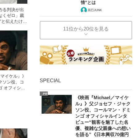
情”とは
める判決が出
辰巳JUNK
なくゼロ」裁
”と伝えたけれ
故》父・飯塚
11位から20位を見る
かった「長男
l／マイケル』》
SPECIAL
クソン役、コ
ゴ オフィシャ
観客を魅了した
PR
《映画『Michael／マイケ
像への想いを
ル』》父ジョセフ・ジャク
0億円突破》
ソン役、コールマン・ドミ
ンゴ オフィシャルインタ
ビュー“観客を魅了した名
優、複雑な父親像への想い
を語る”《日本興収70億円