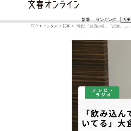
新着
ランキング
カテ
TOP
エンタメ
記事
[写真]『14歳の母』『恋空』.
スクープ
ニュー
おすすめのキ
#藤田晋
#三
#玉木雄一郎
《BTS厳戒トーキョー滞在記》RM→渋谷で飲
終戦から81年