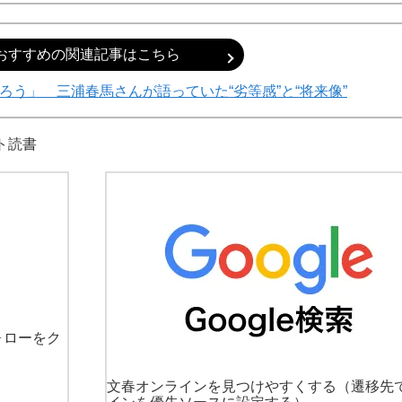
おすすめの関連記事はこちら
ろう」 三浦春馬さんが語っていた“劣等感”と“将来像”
ト
読書
ォローをク
文春オンラインを見つけやすくする
（遷移先