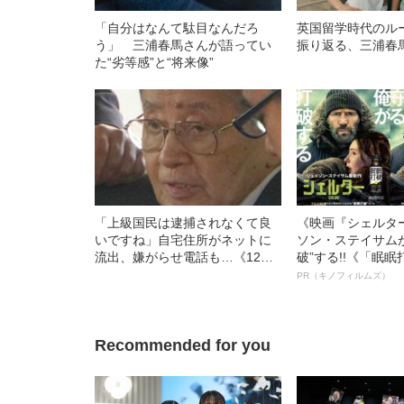
「自分はなんて駄目なんだろ
英国留学時代のル
う」 三浦春馬さんが語ってい
振り返る、三浦春
た“劣等感”と“将来像”
「上級国民は逮捕されなくて良
《映画『シェルタ
いですね」自宅住所がネットに
ソン・ステイサム
流出、嫌がらせ電話も…《12人
破”する!!《「眠
死傷の池袋暴走事故》飯塚幸三
ボ》
PR（キノフィルムズ）
の長男が直面した「加害者家族
への暴力」
Recommended for you