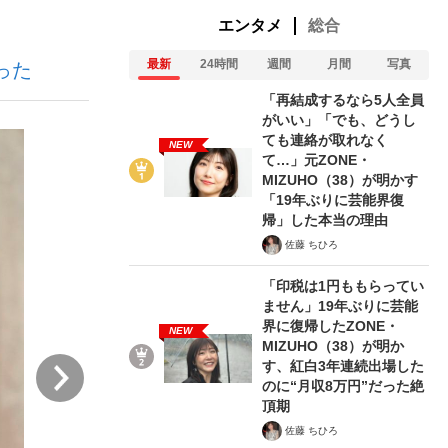
エンタメ
総合
最新
24時間
週間
月間
写真
った
む将棋
「再結成するなら5人全員
がいい」「でも、どうし
ても連絡が取れなく
NEW
て…」元ZONE・
った」侍ジャパン選手が証言した“NPB聞...
MIZUHO（38）が明かす
「19年ぶりに芸能界復
帰」した本当の理由
佐藤 ちひろ
「印税は1円ももらってい
ません」19年ぶりに芸能
界に復帰したZONE・
NEW
MIZUHO（38）が明か
次
す、紅白3年連続出場した
のに“月収8万円”だった絶
頂期
佐藤 ちひろ