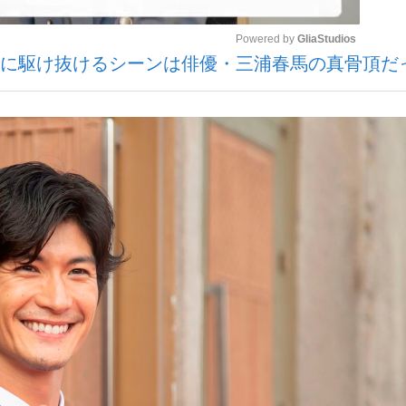
Powered by 
GliaStudios
風のように駆け抜けるシーンは俳優・三浦春馬の真骨頂だ
観る将棋、読
Mute
”の真実 選手が明かす...
「敗因分析は一切聞かれなか
の国から』倉本聰氏（91...