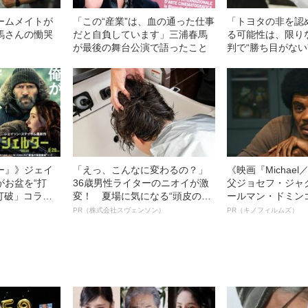
ームメイトが
「この“産業”は、血の通った仕事
「トヨタの非を認
馬さんの慟哭
だと自負しています」三浦春馬
る可能性は、限り
が最後の舞台公演で語ったこと
判で“勝ち目がない
ど…《池袋暴走事
幸三を説得できな
の葛藤」
ー』》ジェイ
「えっ、こんなに変わるの？」
《映画『Michae
がお盆を“打
36歳男性ライターのニオイが激
父ジョセフ・ジャ
眠打破」コラ
変！ 夏場に気になる“頭皮のニ
ールマン・ドミン
オイ”や“ベタつき”を解消す
ルインタビュー“
PR（株式会社スヴェンソン）
PR（キノフィルムズ）
る、“ウィッグのスペシャリス
名優、複雑な父親
ト”が生み出した徹底ケアとは
語る”《日本興収7