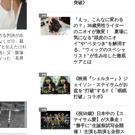
突破》
PR
「えっ、こんなに変わる
の？」36歳男性ライター
のニオイが激変！ 夏場に
める判決が出
気になる“頭皮のニオ
なくゼロ」裁
イ”や“ベタつき”を解消す
”と伝えたけれ
る、“ウィッグのスペシャ
故》父・飯塚
リスト”が生み出した徹底
かった「長男
ケアとは
PR
《映画『シェルター』》ジ
ェイソン・ステイサムがお
盆を“打破”する!!《「眠眠
打破」コラボ》
PR
《祝59歳》日本中の【ス
テイサム愛】が大暴走！
“勝手に”生誕祭試写会開
催！ 主演も助演も全部ス