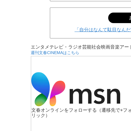
「自分はなんて駄目なんだ
エンタメ
テレビ・ラジオ
芸能
社会
映画
音楽
アー
週刊文春CINEMAはこちら
文春オンラインをフォローする
（遷移先で+フ
リック）