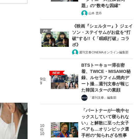
題」の“数奇な因縁”
山本 雲丹
《映画『シェルター』》ジェイ
PR
ソン・ステイサムがお盆を“打
破”する!!《「眠眠打破」コラ
ボ》
週刊文春CINEMAオンライン編集部
BTSトーキョー滞在密
着、TWICE・MISAMO秘
NEW
録、ルセラフィム焼肉デ
9位
9
ート撮…週刊文春が報じ
た韓国スターの素顔
「週刊文春」編集部
「パートナーが一晩中セ
ックスしていて寝られな
い」と解散に至った女子
10
ペアも…オリンピック選
位
10
手村の“知られざる性事