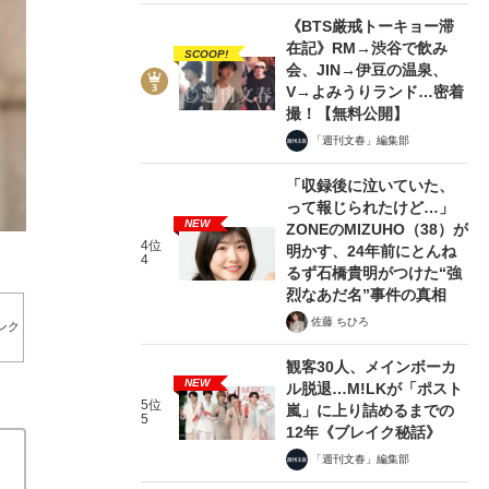
《BTS厳戒トーキョー滞
在記》RM→渋谷で飲み
SCOOP!
会、JIN→伊豆の温泉、
V→よみうりランド…密着
撮！【無料公開】
2/10
「週刊文春」編集部
「収録後に泣いていた、
って報じられたけど…」
NEW
ZONEのMIZUHO（38）が
4位
明かす、24年前にとんね
4
るず石橋貴明がつけた“強
烈なあだ名”事件の真相
佐藤 ちひろ
ンク
観客30人、メインボーカ
NEW
ル脱退…M!LKが「ポスト
5位
嵐」に上り詰めるまでの
5
12年《ブレイク秘話》
「週刊文春」編集部