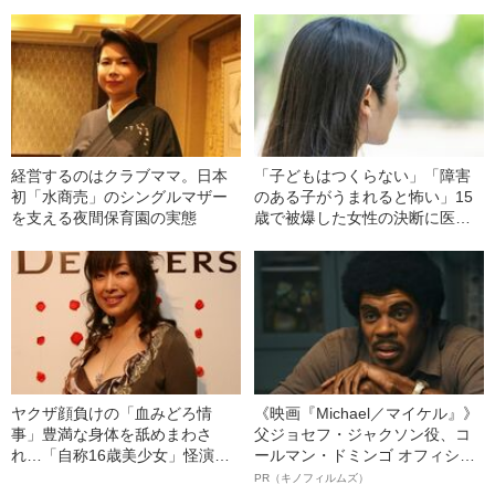
経営するのはクラブママ。日本
「子どもはつくらない」「障害
初「水商売」のシングルマザー
のある子がうまれると怖い」15
を支える夜間保育園の実態
歳で被爆した女性の決断に医者
が激怒…彼女の人生を変えた“医
者からの衝撃的な一言”
ヤクザ顔負けの「血みどろ情
《映画『Michael／マイケル』》
事」豊満な身体を舐めまわさ
父ジョセフ・ジャクソン役、コ
れ…「自称16歳美少女」怪演
ールマン・ドミンゴ オフィシャ
中、かたせ梨乃（69）の美しす
ルインタビュー“観客を魅了した
PR（キノフィルムズ）