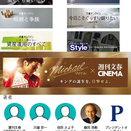
著者
週刊文春
川越 宗一
信田 さよ子
鎌田 浩毅
プレジデントオ
CINEMAオンラ
ンライン