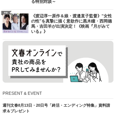
る特別対談～
PR
《渡辺淳一原作＆娘・渡邉直子監督》“女性
の性”を真摯に描く意欲作に黒木瞳・西岡德
馬・吉田羊が出演決定！《映画『月がみて
いる』》
PRESENT & EVENT
週刊文春8月13日・20日号「終活・エンディング特集」資料請
求＆プレゼント