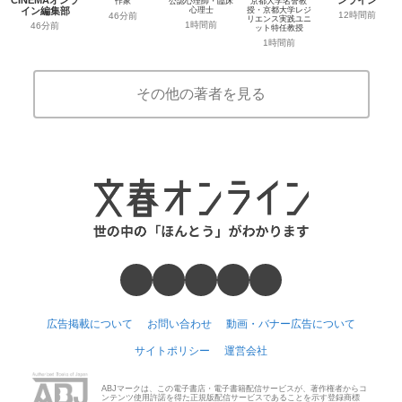
作家
公認心理師・臨床
京都大学名誉教
イン編集部
心理士
授・京都大学レジ
12時間前
46分前
リエンス実践ユニ
1時間前
46分前
ット特任教授
1時間前
その他の著者を見る
広告掲載について
お問い合わせ
動画・バナー広告について
サイトポリシー
運営会社
ABJマークは、この電子書店・電子書籍配信サービスが、著作権者からコ
ンテンツ使用許諾を得た正規版配信サービスであることを示す登録商標