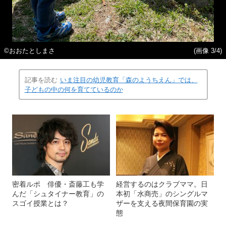
©️おおたとしまさ
(画像 3/4)
記事を読む
いま注目の幼児教育「森のようちえん」では、
子どもの中の何を育てているのか
密着ルポ 俳優・斎藤工も学
経営するのはクラブママ。日
んだ「シュタイナー教育」の
本初「水商売」のシングルマ
スゴイ授業とは？
ザーを支える夜間保育園の実
態