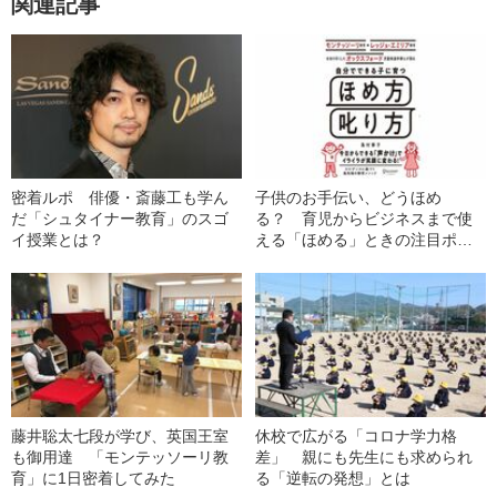
関連記事
密着ルポ 俳優・斎藤工も学ん
子供のお手伝い、どうほめ
だ「シュタイナー教育」のスゴ
る？ 育児からビジネスまで使
イ授業とは？
える「ほめる」ときの注目ポイ
ント
藤井聡太七段が学び、英国王室
休校で広がる「コロナ学力格
も御用達 「モンテッソーリ教
差」 親にも先生にも求められ
育」に1日密着してみた
る「逆転の発想」とは