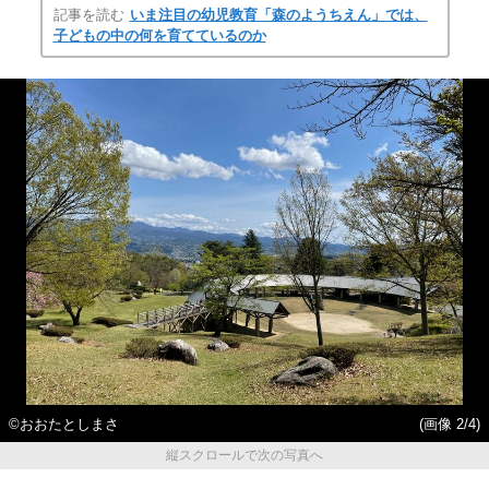
記事を読む
いま注目の幼児教育「森のようちえん」では、
子どもの中の何を育てているのか
©️おおたとしまさ
(画像 2/4)
縦スクロールで次の写真へ