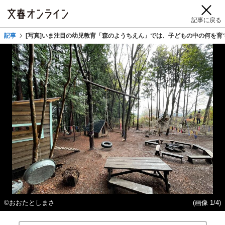
記事に戻る
記事
[写真]いま注目の幼児教育「森のようちえん」では、子どもの中の何を育
©️おおたとしまさ
(画像 1/4)