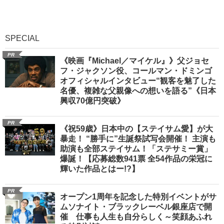
SPECIAL
PR
《映画『Michael／マイケル』》父ジョセ
フ・ジャクソン役、コールマン・ドミンゴ
オフィシャルインタビュー“観客を魅了した
名優、複雑な父親像への想いを語る”《日本
興収70億円突破》
PR
《祝59歳》日本中の【ステイサム愛】が大
暴走！ “勝手に”生誕祭試写会開催！ 主演も
助演も全部ステイサム！「ステサミー賞」
爆誕！【応募総数941票 全54作品の栄冠に
輝いた作品とはー!?】
PR
オープン1周年を記念した特別イベントがサ
ムソナイト・ブラックレーベル銀座店で開
催 仕事も人生も自分らしく～笑顔あふれ