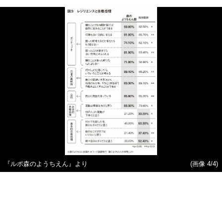
『ルポ森のようちえん』より
(画像 4/4)