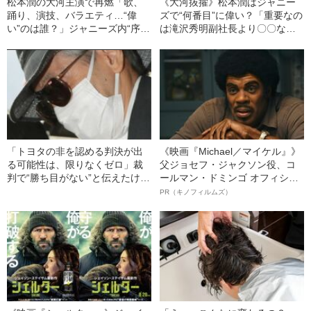
松本潤の大河主演で再燃「歌、
《大河抜擢》松本潤はジャニー
踊り、演技、バラエティ…“偉
ズで“何番目”に偉い？「重要なの
い”のは誰？」ジャニーズ内“序列
は滝沢秀明副社長より〇〇なこ
問題”
と」
「トヨタの非を認める判決が出
《映画『Michael／マイケル』》
る可能性は、限りなくゼロ」裁
父ジョセフ・ジャクソン役、コ
判で“勝ち目がない”と伝えたけれ
ールマン・ドミンゴ オフィシャ
ど…《池袋暴走事故》父・飯塚
ルインタビュー“観客を魅了した
PR（キノフィルムズ）
幸三を説得できなかった「長男
名優、複雑な父親像への想いを
の葛藤」
語る”《日本興収70億円突破》