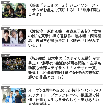
PR
《映画『シェルター』》ジェイソン・ステ
イサムがお盆を“打破”する!!《「眠眠打破」
コラボ》
PR
《渡辺淳一原作＆娘・渡邉直子監督》“女性
の性”を真摯に描く意欲作に黒木瞳・西岡德
馬・吉田羊が出演決定！《映画『月がみて
いる』》
PR
《祝59歳》日本中の【ステイサム愛】が大
暴走！ “勝手に”生誕祭試写会開催！ 主演も
助演も全部ステイサム！「ステサミー賞」
爆誕！【応募総数941票 全54作品の栄冠に
輝いた作品とはー!?】
PR
オープン1周年を記念した特別イベントがサ
ムソナイト・ブラックレーベル銀座店で開
催 仕事も人生も自分らしく～笑顔あふれ
る特別対談～