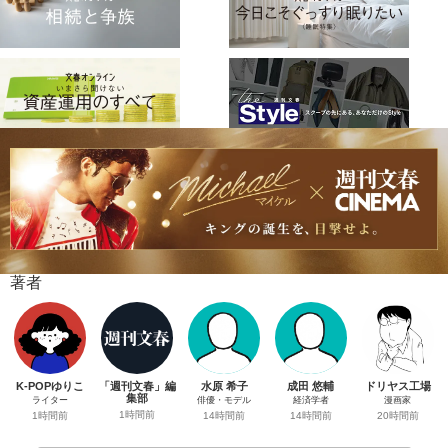
著者
K-POPゆりこ
「週刊文春」編
水原 希子
成田 悠輔
ドリヤス工場
集部
ライター
俳優・モデル
経済学者
漫画家
1時間前
1時間前
14時間前
14時間前
20時間前