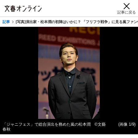
記事に戻る
記事
[写真]演出家・松本潤の初陣はいかに？ 「フリフラ戦争」に見る嵐ファンv
「ジャニフェス」で総合演出を務めた嵐の松本潤 ©️文藝
(画像 1/9)
春秋