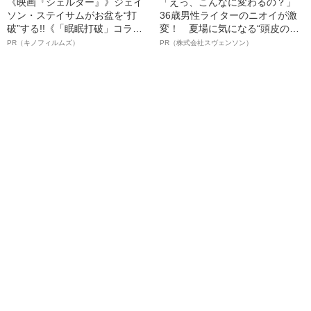
《映画『シェルター』》ジェイ
「えっ、こんなに変わるの？」
ソン・ステイサムがお盆を“打
36歳男性ライターのニオイが激
破”する!!《「眠眠打破」コラ
変！ 夏場に気になる“頭皮のニ
ボ》
オイ”や“ベタつき”を解消す
PR（キノフィルムズ）
PR（株式会社スヴェンソン）
る、“ウィッグのスペシャリス
ト”が生み出した徹底ケアとは