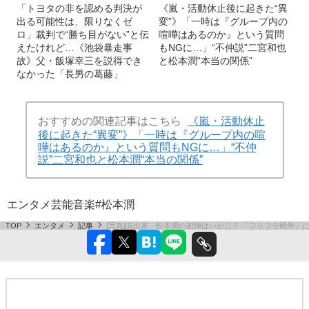
「トヨタの非を認める判決が
《嵐・活動休止後に起きた“異
出る可能性は、限りなくゼ
変”》「一時は『グループ内の
ロ」裁判で“勝ち目がない”と伝
喧嘩はあるのか』という質問
えたけれど…《池袋暴走事
もNGに…」“不仲説”二宮和也
故》父・飯塚幸三を説得でき
と松本潤“本当の関係”
なかった「長男の葛藤」
おすすめの関連記事はこちら
《嵐・活動休止
後に起きた“異変”》「一時は『グループ内の喧
嘩はあるのか』という質問もNGに…」“不仲
説”二宮和也と松本潤“本当の関係”
エンタメ
芸能
音楽
#松本潤
TOP
エンタメ
記事
[写真]演出家・松本潤の初陣はいかに？ 「フリフラ戦争」に