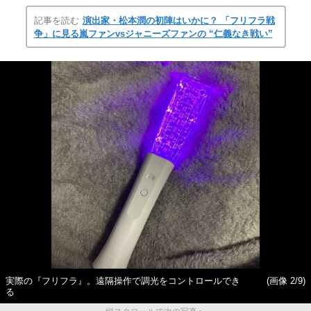
記事を読む
演出家・松本潤の初陣はいかに？ 「フリフラ戦
争」に見る嵐ファンvsジャニーズファンの “仁義なき戦い”
実際の『フリフラ』。遠隔操作で調光をコントロールでき
(画像 2/9)
る