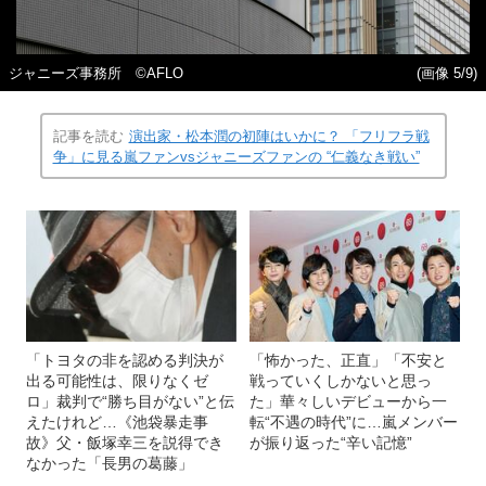
ジャニーズ事務所 ©️AFLO
(画像 5/9)
記事を読む
演出家・松本潤の初陣はいかに？ 「フリフラ戦
争」に見る嵐ファンvsジャニーズファンの “仁義なき戦い”
「トヨタの非を認める判決が
「怖かった、正直」「不安と
出る可能性は、限りなくゼ
戦っていくしかないと思っ
ロ」裁判で“勝ち目がない”と伝
た」華々しいデビューから一
えたけれど…《池袋暴走事
転“不遇の時代”に…嵐メンバー
故》父・飯塚幸三を説得でき
が振り返った“辛い記憶”
なかった「長男の葛藤」