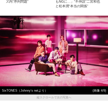
ズ内“序列問題”
もNGに…」“不仲説”二宮和也
と松本潤“本当の関係”
SixTONES（Johnny’s netより）
(画像 4/9)
縦スクロールで次の写真へ