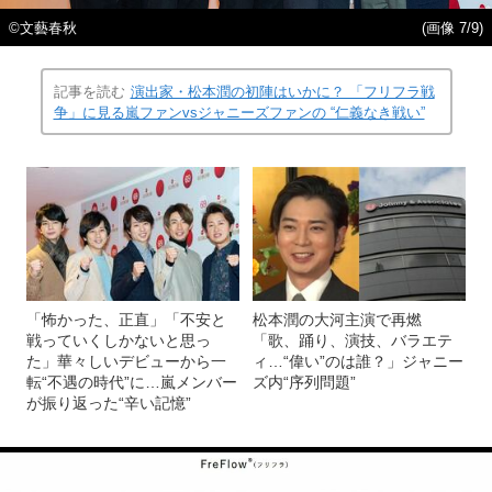
©文藝春秋
(画像 7/9)
記事を読む
演出家・松本潤の初陣はいかに？ 「フリフラ戦
争」に見る嵐ファンvsジャニーズファンの “仁義なき戦い”
「怖かった、正直」「不安と
松本潤の大河主演で再燃
戦っていくしかないと思っ
「歌、踊り、演技、バラエテ
た」華々しいデビューから一
ィ…“偉い”のは誰？」ジャニー
転“不遇の時代”に…嵐メンバー
ズ内“序列問題”
が振り返った“辛い記憶”