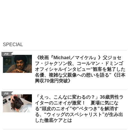
SPECIAL
PR
《映画『Michael／マイケル』》父ジョセ
フ・ジャクソン役、コールマン・ドミンゴ
オフィシャルインタビュー“観客を魅了した
名優、複雑な父親像への想いを語る”《日本
興収70億円突破》
PR
「えっ、こんなに変わるの？」36歳男性ラ
イターのニオイが激変！ 夏場に気にな
る“頭皮のニオイ”や“ベタつき”を解消す
る、“ウィッグのスペシャリスト”が生み出
した徹底ケアとは