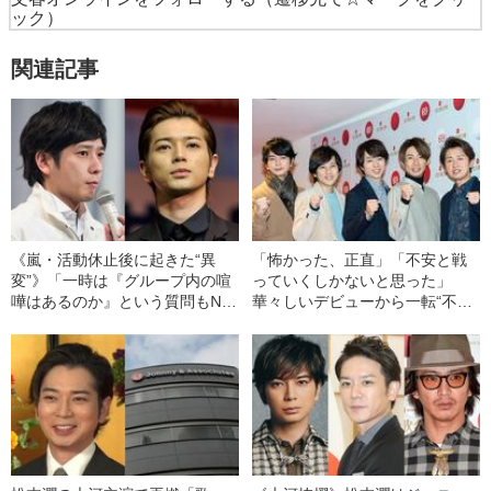
ック）
関連記事
《嵐・活動休止後に起きた“異
「怖かった、正直」「不安と戦
変”》「一時は『グループ内の喧
っていくしかないと思った」
嘩はあるのか』という質問もNG
華々しいデビューから一転“不遇
に…」“不仲説”二宮和也と松本
の時代”に…嵐メンバーが振り返
潤“本当の関係”
った“辛い記憶”