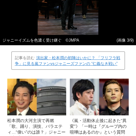
ジャニーイズムを色濃く受け継ぐ ©️JMPA
(画像 3/9)
記事を読む
演出家・松本潤の初陣はいかに？ 「フリフラ戦
争」に見る嵐ファンvsジャニーズファンの “仁義なき戦い”
松本潤の大河主演で再燃
《嵐・活動休止後に起きた“異
「歌、踊り、演技、バラエテ
変”》「一時は『グループ内の
ィ…“偉い”のは誰？」ジャニー
喧嘩はあるのか』という質問