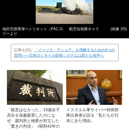
地対空誘導弾ペトリオット（PAC-3） 航空自衛隊ギャラ
(画像 3/5)
リーより
記事を読む
「イージス・アショア」を理解するための6つの
質問――日本のミサイル防衛システムは新たな地平へ
「殺意はなかった」19歳女子
イスラエル軍サイバー特殊部
高生を強姦殺害したのにな
隊出身者が語る「私たちが日
ぜ…裁判所と検察が対立した
本にきた理由」
「驚きの判決」（昭和42年の