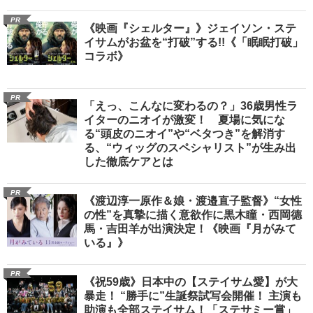
PR
《映画『シェルター』》ジェイソン・ステ
イサムがお盆を“打破”する!!《「眠眠打破」
コラボ》
PR
「えっ、こんなに変わるの？」36歳男性ラ
イターのニオイが激変！ 夏場に気にな
る“頭皮のニオイ”や“ベタつき”を解消す
る、“ウィッグのスペシャリスト”が生み出
した徹底ケアとは
PR
《渡辺淳一原作＆娘・渡邉直子監督》“女性
の性”を真摯に描く意欲作に黒木瞳・西岡德
馬・吉田羊が出演決定！《映画『月がみて
いる』》
PR
《祝59歳》日本中の【ステイサム愛】が大
暴走！ “勝手に”生誕祭試写会開催！ 主演も
助演も全部ステイサム！「ステサミー賞」