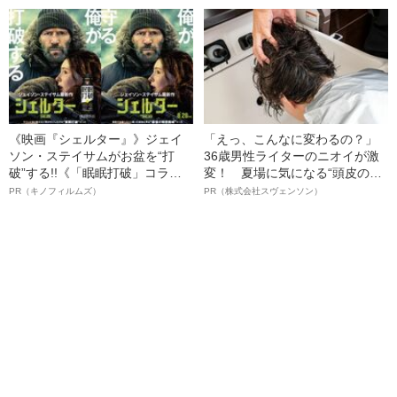
語る”《日本興収70億円突破》
《映画『シェルター』》ジェイ
「えっ、こんなに変わるの？」
ソン・ステイサムがお盆を“打
36歳男性ライターのニオイが激
破”する!!《「眠眠打破」コラ
変！ 夏場に気になる“頭皮のニ
ボ》
オイ”や“ベタつき”を解消す
PR（キノフィルムズ）
PR（株式会社スヴェンソン）
る、“ウィッグのスペシャリス
ト”が生み出した徹底ケアとは