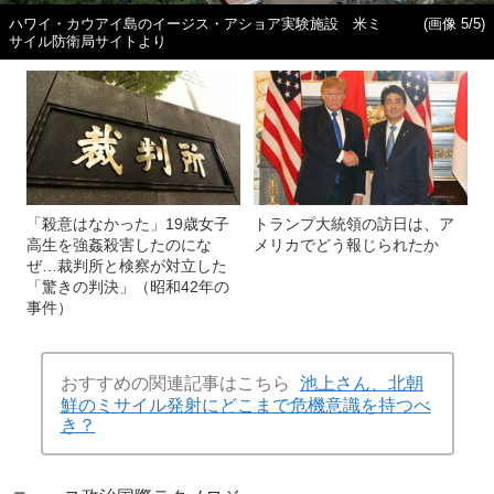
ハワイ・カウアイ島のイージス・アショア実験施設 米ミ
(画像 5/5)
サイル防衛局サイトより
「殺意はなかった」19歳女子
トランプ大統領の訪日は、ア
高生を強姦殺害したのにな
メリカでどう報じられたか
ぜ…裁判所と検察が対立した
「驚きの判決」（昭和42年の
事件）
おすすめの関連記事はこちら
池上さん、北朝
鮮のミサイル発射にどこまで危機意識を持つべ
き？