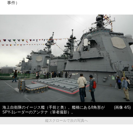
事件）
海上自衛隊のイージス艦（手前と奥）。艦橋にある8角形が
(画像 4/5)
SPY-1レーダーのアンテナ（筆者撮影）。
縦スクロールで次の写真へ