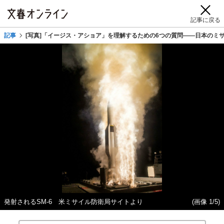
記事に戻る
記事
[写真]「イージス・アショア」を理解するための6つの質問――日本のミ
発射されるSM-6 米ミサイル防衛局サイトより
(画像 1/5)