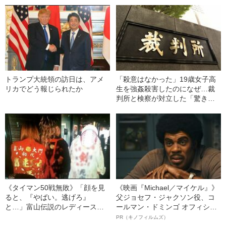
トランプ大統領の訪日は、アメ
「殺意はなかった」19歳女子高
リカでどう報じられたか
生を強姦殺害したのになぜ…裁
判所と検察が対立した「驚きの
判決」（昭和42年の事件）
《タイマン50戦無敗》「顔を見
《映画『Michael／マイケル』》
ると、『やばい。逃げろ』
父ジョセフ・ジャクソン役、コ
と…」富山伝説のレディース初
ールマン・ドミンゴ オフィシャ
代総長（36）が語る、ギャルサ
ルインタビュー“観客を魅了した
PR（キノフィルムズ）
ー制圧と朝までのバイク暴走
名優、複雑な父親像への想いを