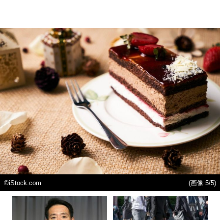
©iStock.com
(画像 5/5)