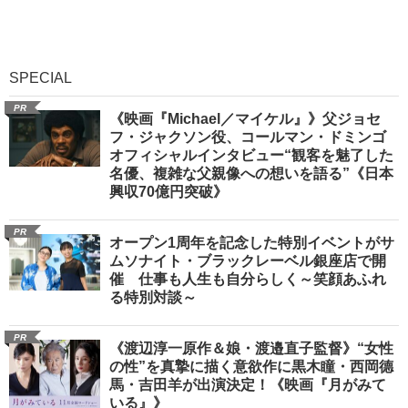
SPECIAL
PR
《映画『Michael／マイケル』》父ジョセ
フ・ジャクソン役、コールマン・ドミンゴ
オフィシャルインタビュー“観客を魅了した
名優、複雑な父親像への想いを語る”《日本
興収70億円突破》
PR
オープン1周年を記念した特別イベントがサ
ムソナイト・ブラックレーベル銀座店で開
催 仕事も人生も自分らしく～笑顔あふれ
る特別対談～
PR
《渡辺淳一原作＆娘・渡邉直子監督》“女性
の性”を真摯に描く意欲作に黒木瞳・西岡德
馬・吉田羊が出演決定！《映画『月がみて
いる』》