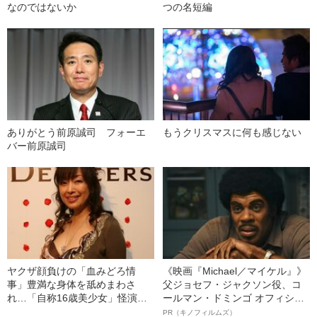
なのではないか
つの名短編
ありがとう前原誠司 フォーエ
もうクリスマスに何も感じない
バー前原誠司
ヤクザ顔負けの「血みどろ情
《映画『Michael／マイケル』》
事」豊満な身体を舐めまわさ
父ジョセフ・ジャクソン役、コ
れ…「自称16歳美少女」怪演
ールマン・ドミンゴ オフィシャ
中、かたせ梨乃（69）の美しす
ルインタビュー“観客を魅了した
PR（キノフィルムズ）