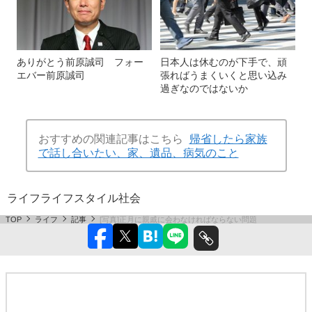
ありがとう前原誠司 フォー
日本人は休むのが下手で、頑
エバー前原誠司
張ればうまくいくと思い込み
過ぎなのではないか
おすすめの関連記事はこちら
帰省したら家族
で話し合いたい、家、遺品、病気のこと
ライフ
ライフスタイル
社会
TOP
ライフ
記事
[写真]正月に親戚に会わなければならない問題