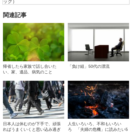
ック）
関連記事
帰省したら家族で話し合いた
「負け組」50代の漂流
い、家、遺品、病気のこと
日本人は休むのが下手で、頑張
人生いろいろ、不和もいろい
ればうまくいくと思い込み過ぎ
ろ 「夫婦の危機」に読みたい5