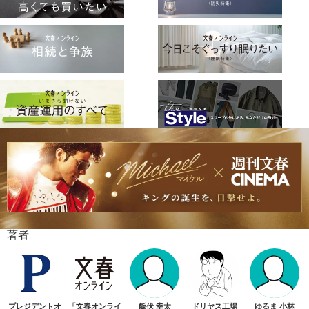
著者
プレジデントオ
「文春オンライ
飯伏 幸太
ドリヤス工場
ゆるま 小林