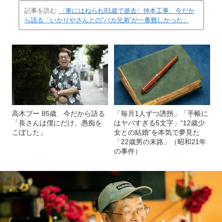
記事を読む
〈車にはねられ81歳で逝去〉仲本工事、今だか
ら語る「いかりやさんとの“バカ兄弟”が一番難しかった」
高木ブー 85歳 今だから語る
「毎月1人ずつ誘拐」「手帳に
「長さんは僕にだけ、愚痴を
はヤバすぎる5文字」“12歳少
こぼした」
女との結婚”を本気で夢見た
「22歳男の末路」（昭和21年
の事件）