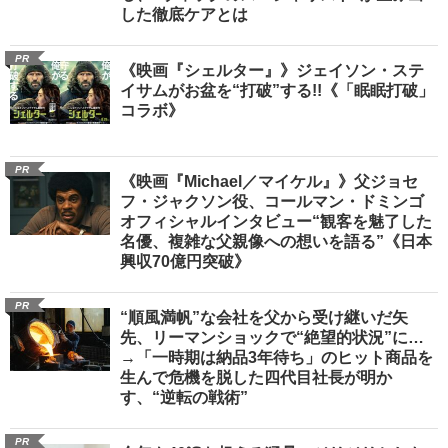
した徹底ケアとは
PR
《映画『シェルター』》ジェイソン・ステ
イサムがお盆を“打破”する!!《「眠眠打破」
コラボ》
PR
《映画『Michael／マイケル』》父ジョセ
フ・ジャクソン役、コールマン・ドミンゴ
オフィシャルインタビュー“観客を魅了した
名優、複雑な父親像への想いを語る”《日本
興収70億円突破》
PR
“順風満帆”な会社を父から受け継いだ矢
先、リーマンショックで“絶望的状況”に…
→「一時期は納品3年待ち」のヒット商品を
生んで危機を脱した四代目社長が明か
す、“逆転の戦術”
PR