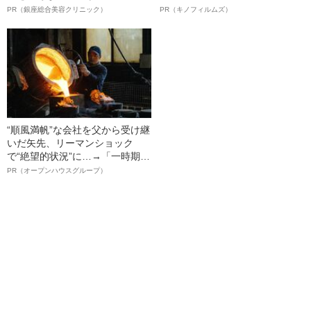
夫！？
ルインタビュー“観客を魅了した
PR（銀座総合美容クリニック）
PR（キノフィルムズ）
名優、複雑な父親像への想いを
語る”《日本興収70億円突破》
“順風満帆”な会社を父から受け継
いだ矢先、リーマンショック
で“絶望的状況”に…→「一時期は
納品3年待ち」のヒット商品を生
PR（オープンハウスグループ）
んで危機を脱した四代目社長が
明かす、“逆転の戦術”