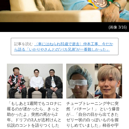
(画像 3/16)
記事を読む
〈車にはねられ81歳で逝去〉仲本工事、今だか
ら語る「いかりやさんとの“バカ兄弟”が一番難しかった」
「もしあと1週間でもコロナに
チューブトレーニング中に突
罹るのが遅かったら、きっと
然「バチーン！」 という爆音
助かったよ」突然の死から2
が…「自分の目から出てきた
年。ドリフの3人が志村けんと
ゼリー状の白っぽいものを握
伝説のコントを語りつくした
りしめていました」柿谷や宇