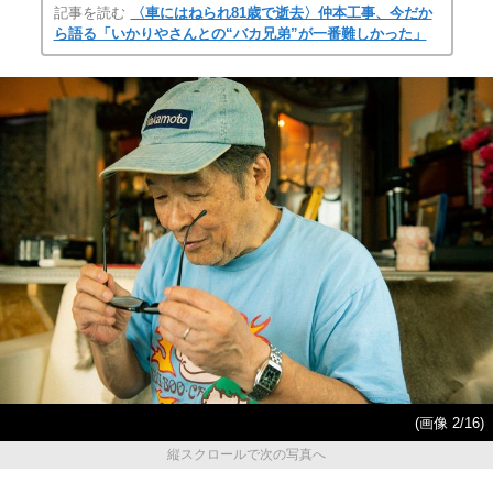
記事を読む
〈車にはねられ81歳で逝去〉仲本工事、今だか
ら語る「いかりやさんとの“バカ兄弟”が一番難しかった」
(画像 2/16)
縦スクロールで次の写真へ