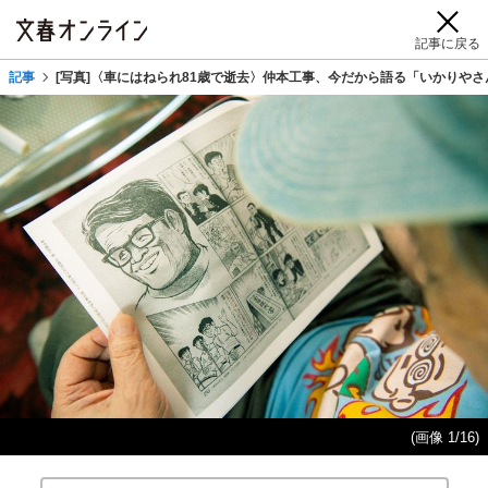
記事に戻る
記事
[写真]〈車にはねられ81歳で逝去〉仲本工事、今だから語る「いかりやさ
(画像 1/16)