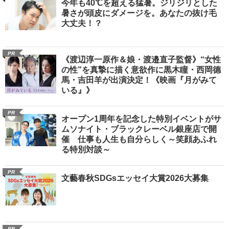
今年も40℃を超える猛暑。ジリジリとした
暑さが頭皮にダメージを。あなたの抜け毛
大丈夫！？
PR
《渡辺淳一原作＆娘・渡邉直子監督》“女性
の性”を真摯に描く意欲作に黒木瞳・西岡德
馬・吉田羊が出演決定！《映画『月がみて
いる』》
PR
オープン1周年を記念した特別イベントがサ
ムソナイト・ブラックレーベル銀座店で開
催 仕事も人生も自分らしく～笑顔あふれ
る特別対談～
PR
文藝春秋SDGsエッセイ大賞2026大募集
PR