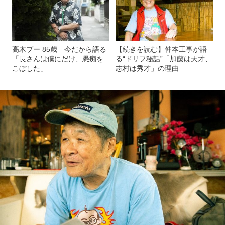
高木ブー 85歳 今だから語る
【続きを読む】仲本工事が語
「長さんは僕にだけ、愚痴を
る“ドリフ秘話”「加藤は天才、
こぼした」
志村は秀才」の理由