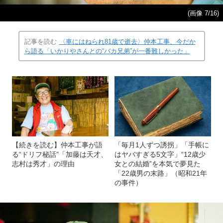
(画像 7/16)
記事を読む
〈車にはねられ81歳で逝去〉仲本工事、今だか
ら語る「いかりやさんとの“バカ兄弟”が一番難しかった」
【続きを読む】仲本工事が語
「毎月1人ずつ誘拐」「手帳に
る“ドリフ秘話”「加藤は天才、
はヤバすぎる5文字」“12歳少
志村は秀才」の理由
女との結婚”を本気で夢見た
「22歳男の末路」（昭和21年
の事件）