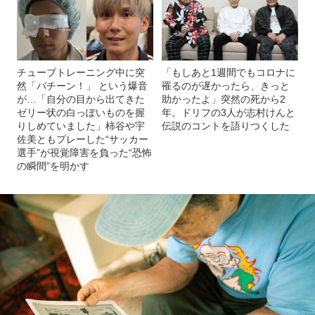
チューブトレーニング中に突
「もしあと1週間でもコロナに
然「バチーン！」 という爆音
罹るのが遅かったら、きっと
が…「自分の目から出てきた
助かったよ」突然の死から2
ゼリー状の白っぽいものを握
年。ドリフの3人が志村けんと
りしめていました」柿谷や宇
伝説のコントを語りつくした
佐美ともプレーした“サッカー
選手”が視覚障害を負った“恐怖
の瞬間”を明かす