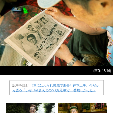
(画像 15/16)
記事を読む
〈車にはねられ81歳で逝去〉仲本工事、今だか
ら語る「いかりやさんとの“バカ兄弟”が一番難しかった」