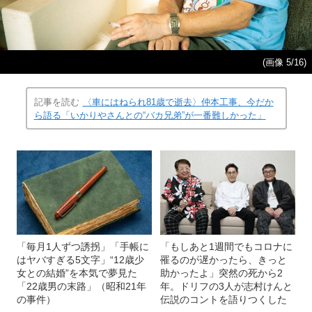
(画像 5/16)
記事を読む
〈車にはねられ81歳で逝去〉仲本工事、今だか
ら語る「いかりやさんとの“バカ兄弟”が一番難しかった」
「毎月1人ずつ誘拐」「手帳に
「もしあと1週間でもコロナに
はヤバすぎる5文字」“12歳少
罹るのが遅かったら、きっと
女との結婚”を本気で夢見た
助かったよ」突然の死から2
「22歳男の末路」（昭和21年
年。ドリフの3人が志村けんと
の事件）
伝説のコントを語りつくした