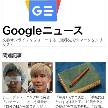
文春オンラインをフォローする
（遷移先で☆マークをクリ
ック）
関連記事
チューブトレーニング中に突然
「毎月1人ずつ誘拐」「手帳には
「バチーン！」 という爆音が…
ヤバすぎる5文字」“12歳少女と
「自分の目から出てきたゼリー
の結婚”を本気で夢見た「22歳男