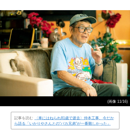
(画像 11/16)
記事を読む
〈車にはねられ81歳で逝去〉仲本工事、今だか
ら語る「いかりやさんとの“バカ兄弟”が一番難しかった」