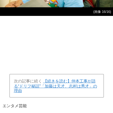
(画像 16/16)
次の記事に続く
【続きを読む】仲本工事が語
る“ドリフ秘話”「加藤は天才、志村は秀才」の
理由
エンタメ
芸能