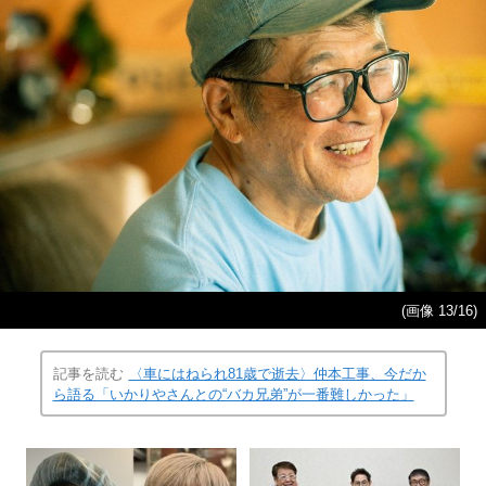
(画像 13/16)
記事を読む
〈車にはねられ81歳で逝去〉仲本工事、今だか
ら語る「いかりやさんとの“バカ兄弟”が一番難しかった」