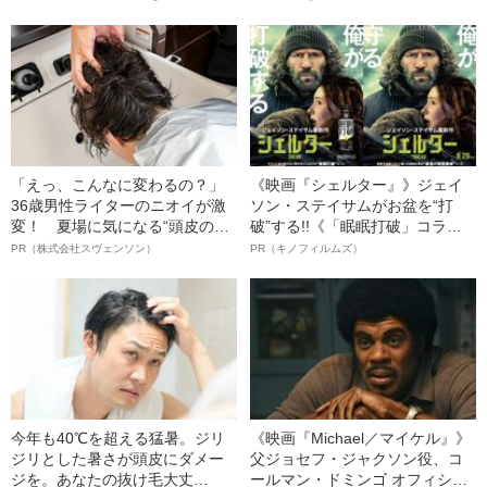
状の白っぽいものを握りしめて
の末路」（昭和21年の事件）
いました」柿谷や宇佐美ともプ
レーした“サッカー選手”が視覚障
害を負った“恐怖の瞬間”を明かす
「えっ、こんなに変わるの？」
《映画『シェルター』》ジェイ
36歳男性ライターのニオイが激
ソン・ステイサムがお盆を“打
変！ 夏場に気になる“頭皮のニ
破”する!!《「眠眠打破」コラ
オイ”や“ベタつき”を解消す
ボ》
PR（株式会社スヴェンソン）
PR（キノフィルムズ）
る、“ウィッグのスペシャリス
ト”が生み出した徹底ケアとは
今年も40℃を超える猛暑。ジリ
《映画『Michael／マイケル』》
ジリとした暑さが頭皮にダメー
父ジョセフ・ジャクソン役、コ
ジを。あなたの抜け毛大丈
ールマン・ドミンゴ オフィシャ