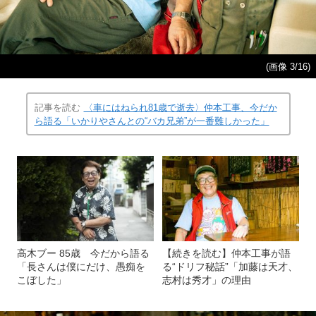
(画像 3/16)
記事を読む
〈車にはねられ81歳で逝去〉仲本工事、今だか
ら語る「いかりやさんとの“バカ兄弟”が一番難しかった」
高木ブー 85歳 今だから語る
【続きを読む】仲本工事が語
「長さんは僕にだけ、愚痴を
る“ドリフ秘話”「加藤は天才、
こぼした」
志村は秀才」の理由