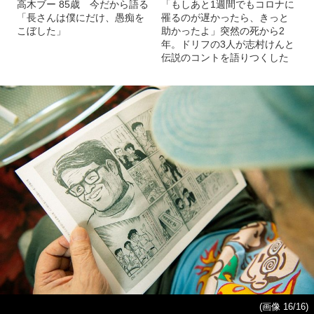
高木ブー 85歳 今だから語る
「もしあと1週間でもコロナに
「長さんは僕にだけ、愚痴を
罹るのが遅かったら、きっと
こぼした」
助かったよ」突然の死から2
年。ドリフの3人が志村けんと
伝説のコントを語りつくした
(画像 16/16)