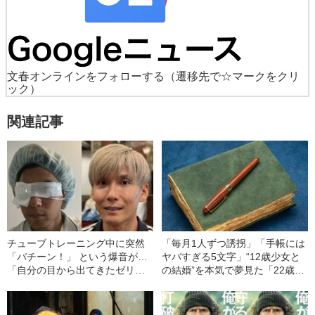
文春オンラインをフォローする
（遷移先で☆マークをクリ
ック）
関連記事
チューブトレーニング中に突然
「毎月1人ずつ誘拐」「手帳には
「バチーン！」 という爆音が…
ヤバすぎる5文字」“12歳少女と
「自分の目から出てきたゼリー
の結婚”を本気で夢見た「22歳男
状の白っぽいものを握りしめて
の末路」（昭和21年の事件）
いました」柿谷や宇佐美ともプ
レーした“サッカー選手”が視覚障