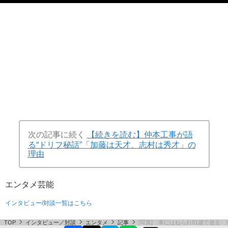
次の記事に続く
【続きを読む】仲本工事が語
る“ドリフ秘話”「加藤は天才、志村は秀才」の
理由
エンタメ
芸能
インタビュー/対談一覧はこちら
TOP
インタビュー／対談
エンタメ
記事
[写真]〈車にはねられ81歳で逝去