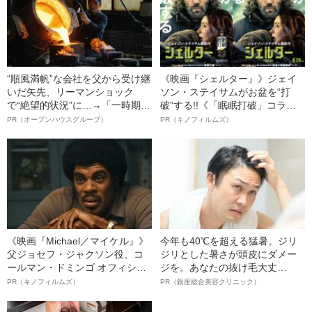
害を負った“恐怖の瞬間”を明かす
“順風満帆”な会社を父から受け継
《映画『シェルター』》ジェイ
いだ矢先、リーマンショック
ソン・ステイサムがお盆を“打
で“絶望的状況”に…→「一時期は
破”する!!《「眠眠打破」コラ
納品3年待ち」のヒット商品を生
ボ》
PR（オープンハウスグループ）
PR（キノフィルムズ）
んで危機を脱した四代目社長が
明かす、“逆転の戦術”
《映画『Michael／マイケル』》
今年も40℃を超える猛暑。ジリ
父ジョセフ・ジャクソン役、コ
ジリとした暑さが頭皮にダメー
ールマン・ドミンゴ オフィシャ
ジを。あなたの抜け毛大丈
ルインタビュー“観客を魅了した
夫！？
PR（キノフィルムズ）
PR（銀座総合美容クリニック）
名優、複雑な父親像への想いを
語る”《日本興収70億円突破》