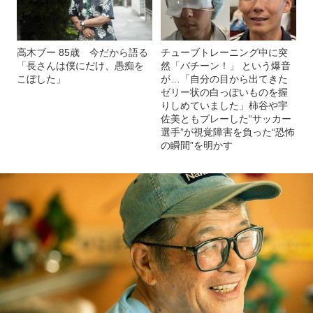
高木ブー 85歳 今だから語る
チューブトレーニング中に突
「長さんは僕にだけ、愚痴を
然「バチーン！」 という爆音
こぼした」
が…「自分の目から出てきた
ゼリー状の白っぽいものを握
りしめていました」柿谷や宇
佐美ともプレーした“サッカー
選手”が視覚障害を負った“恐怖
の瞬間”を明かす