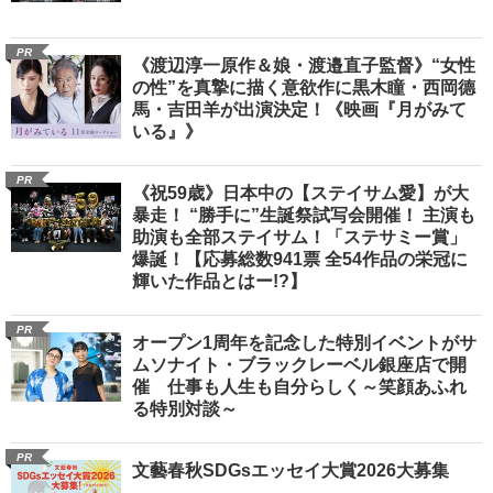
PR
《渡辺淳一原作＆娘・渡邉直子監督》“女性
の性”を真摯に描く意欲作に黒木瞳・西岡德
馬・吉田羊が出演決定！《映画『月がみて
いる』》
PR
《祝59歳》日本中の【ステイサム愛】が大
暴走！ “勝手に”生誕祭試写会開催！ 主演も
助演も全部ステイサム！「ステサミー賞」
爆誕！【応募総数941票 全54作品の栄冠に
輝いた作品とはー!?】
PR
オープン1周年を記念した特別イベントがサ
ムソナイト・ブラックレーベル銀座店で開
催 仕事も人生も自分らしく～笑顔あふれ
る特別対談～
PR
文藝春秋SDGsエッセイ大賞2026大募集