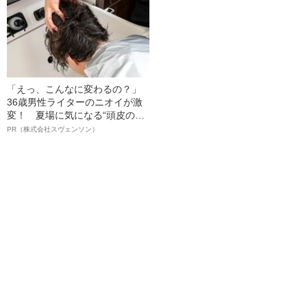
「えっ、こんなに変わるの？」
36歳男性ライターのニオイが激
変！ 夏場に気になる“頭皮のニ
オイ”や“ベタつき”を解消す
PR（株式会社スヴェンソン）
る、“ウィッグのスペシャリス
ト”が生み出した徹底ケアとは