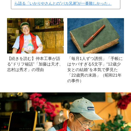
ら語る「いかりやさんとの“バカ兄弟”が一番難しかった」
【続きを読む】仲本工事が語
「毎月1人ずつ誘拐」「手帳に
る“ドリフ秘話”「加藤は天才、
はヤバすぎる5文字」“12歳少
志村は秀才」の理由
女との結婚”を本気で夢見た
「22歳男の末路」（昭和21年
の事件）