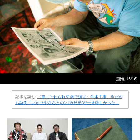
(画像 13/16)
記事を読む
〈車にはねられ81歳で逝去〉仲本工事、今だか
ら語る「いかりやさんとの“バカ兄弟”が一番難しかった」