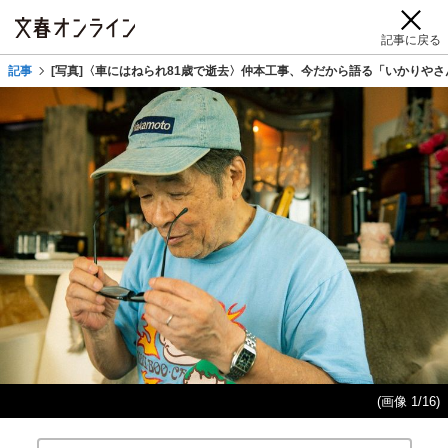
記事に戻る
記事
[写真]〈車にはねられ81歳で逝去〉仲本工事、今だから語る「いかりやさ
(画像 1/16)