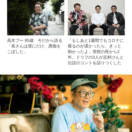
高木ブー 85歳 今だから語る
「もしあと1週間でもコロナに
「長さんは僕にだけ、愚痴を
罹るのが遅かったら、きっと
こぼした」
助かったよ」突然の死から2
年。ドリフの3人が志村けんと
伝説のコントを語りつくした