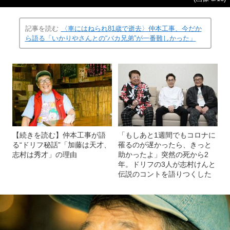
記事を読む
〈車にはねられ81歳で逝去〉仲本工事、今だか
ら語る「いかりやさんとの“バカ兄弟”が一番難しかった」
【続きを読む】仲本工事が語
「もしあと1週間でもコロナに
る“ドリフ秘話”「加藤は天才、
罹るのが遅かったら、きっと
志村は秀才」の理由
助かったよ」突然の死から2
年。ドリフの3人が志村けんと
伝説のコントを語りつくした