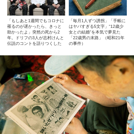
「もしあと1週間でもコロナに
「毎月1人ずつ誘拐」「手帳に
罹るのが遅かったら、きっと
はヤバすぎる5文字」“12歳少
助かったよ」突然の死から2
女との結婚”を本気で夢見た
年。ドリフの3人が志村けんと
「22歳男の末路」（昭和21年
伝説のコントを語りつくした
の事件）