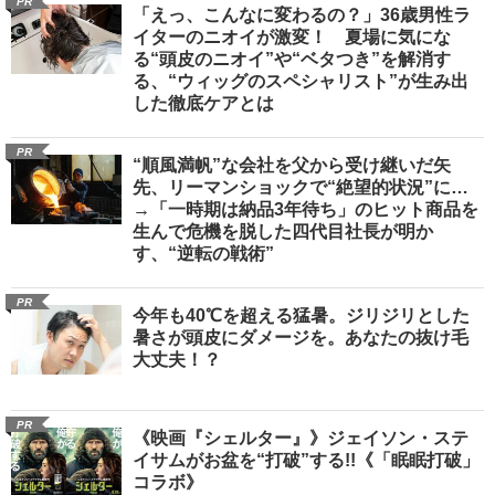
PR
「えっ、こんなに変わるの？」36歳男性ラ
イターのニオイが激変！ 夏場に気にな
る“頭皮のニオイ”や“ベタつき”を解消す
る、“ウィッグのスペシャリスト”が生み出
した徹底ケアとは
PR
“順風満帆”な会社を父から受け継いだ矢
先、リーマンショックで“絶望的状況”に…
→「一時期は納品3年待ち」のヒット商品を
生んで危機を脱した四代目社長が明か
す、“逆転の戦術”
PR
今年も40℃を超える猛暑。ジリジリとした
暑さが頭皮にダメージを。あなたの抜け毛
大丈夫！？
PR
《映画『シェルター』》ジェイソン・ステ
イサムがお盆を“打破”する!!《「眠眠打破」
コラボ》