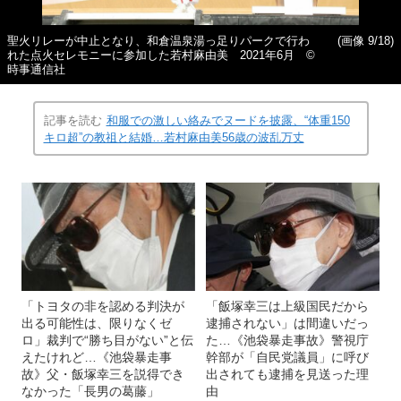
聖火リレーが中止となり、和倉温泉湯っ足りパークで行わ
(画像 9/18)
れた点火セレモニーに参加した若村麻由美 2021年6月 ©
時事通信社
記事を読む
和服での激しい絡みでヌードを披露、“体重150
キロ超”の教祖と結婚…若村麻由美56歳の波乱万丈
「トヨタの非を認める判決が
「飯塚幸三は上級国民だから
出る可能性は、限りなくゼ
逮捕されない」は間違いだっ
ロ」裁判で“勝ち目がない”と伝
た…《池袋暴走事故》警視庁
えたけれど…《池袋暴走事
幹部が「自民党議員」に呼び
故》父・飯塚幸三を説得でき
出されても逮捕を見送った理
なかった「長男の葛藤」
由