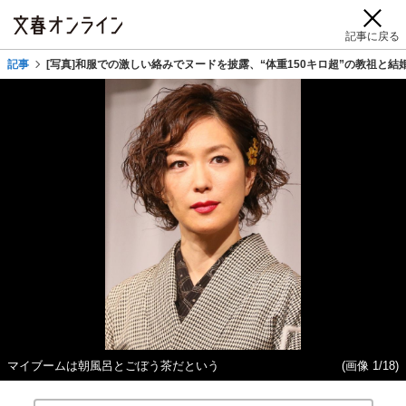
記事に戻る
記事
[写真]和服での激しい絡みでヌードを披露、“体重150キロ超”の教祖と結
マイブームは朝風呂とごぼう茶だという
(画像 1/18)