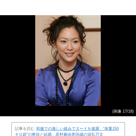
(画像 17/18)
記事を読む
和服での激しい絡みでヌードを披露、“体重150
キロ超”の教祖と結婚…若村麻由美56歳の波乱万丈