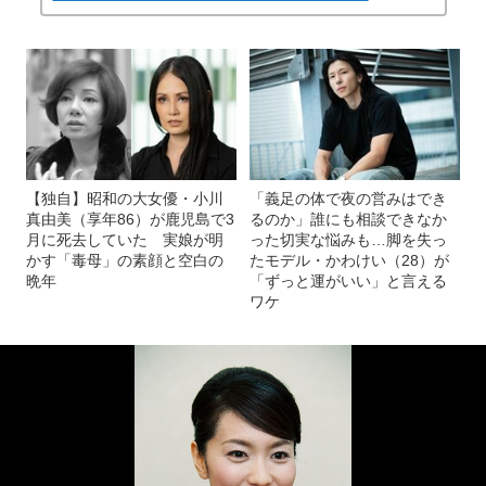
【独自】昭和の大女優・小川
「義足の体で夜の営みはでき
真由美（享年86）が鹿児島で3
るのか」誰にも相談できなか
月に死去していた 実娘が明
った切実な悩みも…脚を失っ
かす「毒母」の素顔と空白の
たモデル・かわけい（28）が
晩年
「ずっと運がいい」と言える
ワケ