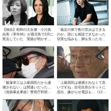
【独自】昭和の大女優・小川真
「義足の体で夜の営みはできる
由美（享年86）が鹿児島で3月に
のか」誰にも相談できなかった
死去していた 実娘が明かす
切実な悩みも…脚を失ったモデ
「毒母」の素顔と空白の晩年
ル・かわけい（28）が「ずっと
運がいい」と言えるワケ
「飯塚幸三は上級国民だから逮
「上級国民は逮捕されなくて良
捕されない」は間違いだった…
いですね」自宅住所がネットに
《池袋暴走事故》警視庁幹部が
流出、嫌がらせ電話も…《12人
「自民党議員」に呼び出されて
死傷の池袋暴走事故》飯塚幸三
も逮捕を見送った理由
の長男が直面した「加害者家族
への暴力」