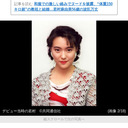
記事を読む
和服での激しい絡みでヌードを披露、“体重150
キロ超”の教祖と結婚…若村麻由美56歳の波乱万丈
デビュー当時の若村 ©共同通信社
(画像 2/18)
縦スクロールで次の写真へ