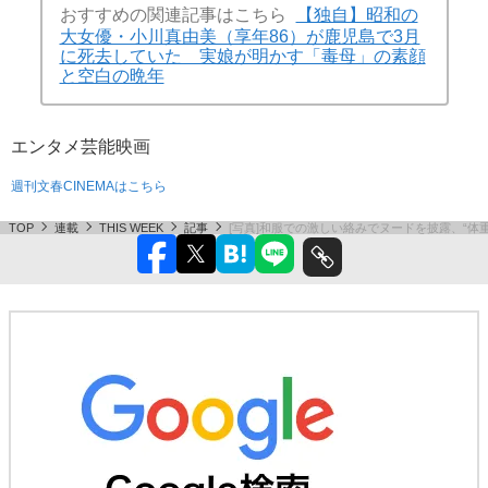
おすすめの関連記事はこちら
【独自】昭和の
大女優・小川真由美（享年86）が鹿児島で3月
に死去していた 実娘が明かす「毒母」の素顔
と空白の晩年
エンタメ
芸能
映画
週刊文春CINEMAはこちら
TOP
連載
THIS WEEK
記事
[写真]和服での激しい絡みでヌードを披露、“体