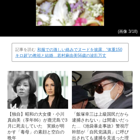
(画像 3/18)
記事を読む
和服での激しい絡みでヌードを披露、“体重150
キロ超”の教祖と結婚…若村麻由美56歳の波乱万丈
【独自】昭和の大女優・小川
「飯塚幸三は上級国民だから
真由美（享年86）が鹿児島で3
逮捕されない」は間違いだっ
月に死去していた 実娘が明
た…《池袋暴走事故》警視庁
かす「毒母」の素顔と空白の
幹部が「自民党議員」に呼び
晩年
出されても逮捕を見送った理