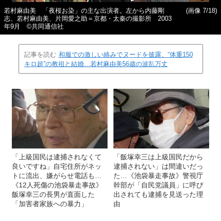
若村麻由美 「夜桜お染」の主な出演者。左から内藤剛
(画像 7/18)
志、若村麻由美、片岡愛之助＝京都・太秦の撮影所 2003
年9月 ©共同通信社
記事を読む
和服での激しい絡みでヌードを披露、“体重150
キロ超”の教祖と結婚…若村麻由美56歳の波乱万丈
「上級国民は逮捕されなくて
「飯塚幸三は上級国民だから
良いですね」自宅住所がネッ
逮捕されない」は間違いだっ
トに流出、嫌がらせ電話も…
た…《池袋暴走事故》警視庁
《12人死傷の池袋暴走事故》
幹部が「自民党議員」に呼び
飯塚幸三の長男が直面した
出されても逮捕を見送った理
「加害者家族への暴力」
由