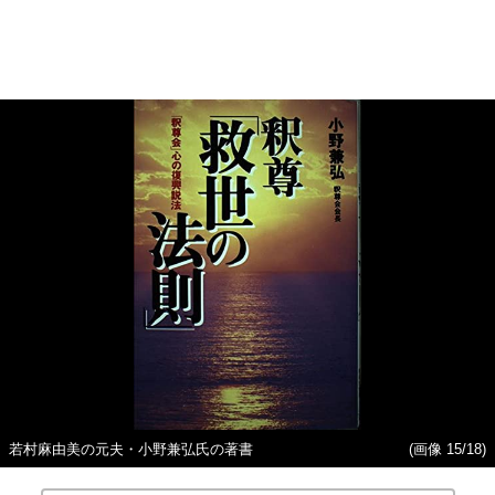
若村麻由美の元夫・小野兼弘氏の著書
(画像 15/18)