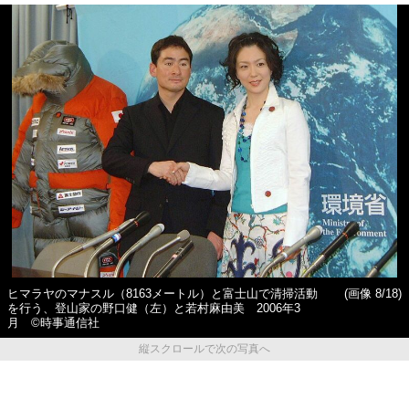
ヒマラヤのマナスル（8163メートル）と富士山で清掃活動
(画像 8/18)
を行う、登山家の野口健（左）と若村麻由美 2006年3
月 ©時事通信社
縦スクロールで次の写真へ