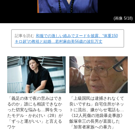
(画像 5/18)
記事を読む
和服での激しい絡みでヌードを披露、“体重150
キロ超”の教祖と結婚…若村麻由美56歳の波乱万丈
「義足の体で夜の営みはでき
「上級国民は逮捕されなくて
るのか」誰にも相談できなか
良いですね」自宅住所がネッ
った切実な悩みも…脚を失っ
トに流出、嫌がらせ電話も…
たモデル・かわけい（28）が
《12人死傷の池袋暴走事故》
「ずっと運がいい」と言える
飯塚幸三の長男が直面した
ワケ
「加害者家族への暴力」