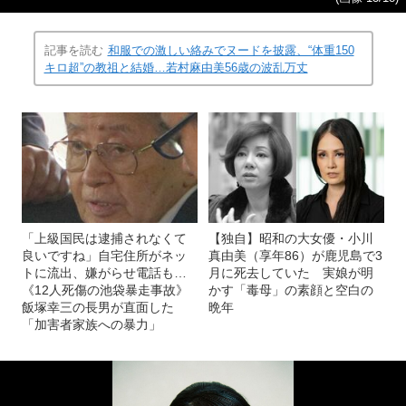
記事を読む
和服での激しい絡みでヌードを披露、“体重150
キロ超”の教祖と結婚…若村麻由美56歳の波乱万丈
「上級国民は逮捕されなくて
【独自】昭和の大女優・小川
良いですね」自宅住所がネッ
真由美（享年86）が鹿児島で3
トに流出、嫌がらせ電話も…
月に死去していた 実娘が明
《12人死傷の池袋暴走事故》
かす「毒母」の素顔と空白の
飯塚幸三の長男が直面した
晩年
「加害者家族への暴力」