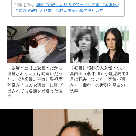
記事を読む
和服での激しい絡みでヌードを披露、“体重150
キロ超”の教祖と結婚…若村麻由美56歳の波乱万丈
「飯塚幸三は上級国民だから
【独自】昭和の大女優・小川
逮捕されない」は間違いだっ
真由美（享年86）が鹿児島で3
た…《池袋暴走事故》警視庁
月に死去していた 実娘が明
幹部が「自民党議員」に呼び
かす「毒母」の素顔と空白の
出されても逮捕を見送った理
晩年
由