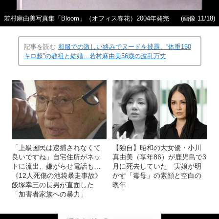
若村麻由美写真集「Bloom」（オフィス春花）2004年発売
(画像 11/18)
記事を読む
和服での激しい絡みでヌードを披露、“体重150
キロ超”の教祖と結婚…若村麻由美56歳の波乱万丈
「上級国民は逮捕されなくて
【独自】昭和の大女優・小川
良いですね」自宅住所がネッ
真由美（享年86）が鹿児島で3
トに流出、嫌がらせ電話も…
月に死去していた 実娘が明
《12人死傷の池袋暴走事故》
かす「毒母」の素顔と空白の
飯塚幸三の長男が直面した
晩年
「加害者家族への暴力」