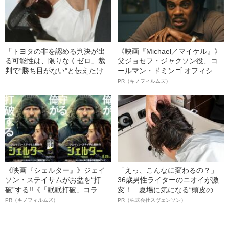
「トヨタの非を認める判決が出
《映画『Michael／マイケル』》
る可能性は、限りなくゼロ」裁
父ジョセフ・ジャクソン役、コ
判で“勝ち目がない”と伝えたけれ
ールマン・ドミンゴ オフィシャ
ど…《池袋暴走事故》父・飯塚
ルインタビュー“観客を魅了した
PR（キノフィルムズ）
幸三を説得できなかった「長男
名優、複雑な父親像への想いを
の葛藤」
語る”《日本興収70億円突破》
《映画『シェルター』》ジェイ
「えっ、こんなに変わるの？」
ソン・ステイサムがお盆を“打
36歳男性ライターのニオイが激
破”する!!《「眠眠打破」コラ
変！ 夏場に気になる“頭皮のニ
ボ》
オイ”や“ベタつき”を解消す
PR（キノフィルムズ）
PR（株式会社スヴェンソン）
る、“ウィッグのスペシャリス
ト”が生み出した徹底ケアとは