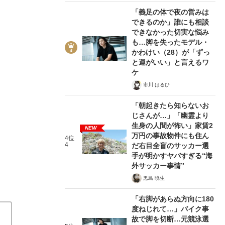
「義足の体で夜の営みは
できるのか」誰にも相談
できなかった切実な悩み
も…脚を失ったモデル・
かわけい（28）が「ずっ
と運がいい」と言えるワ
ケ
想像以上の劇空間…東京のファイターズファンが忘れら
市川 はるひ
文春野球コラム 日本シリーズ2023
2023/11/04
「朝起きたら知らないお
じさんが…」「幽霊より
生身の人間が怖い」家賃2
関連記事
NEW
万円の事故物件にも住ん
4位
4
だ右目全盲のサッカー選
待ち焦がれた200盗塁達成…私たちが日本ハム・中島卓
手が明かすヤバすぎる“海
のはいやだ。負けるのはつまらない。13連敗で止まっ
外サッカー事情”
ァイターズ・石川直也投手が再び目指す、9回のひりひ
黒島 暁生
「右脚があらぬ方向に180
度ねじれて…」バイク事
故で脚を切断…元競泳選