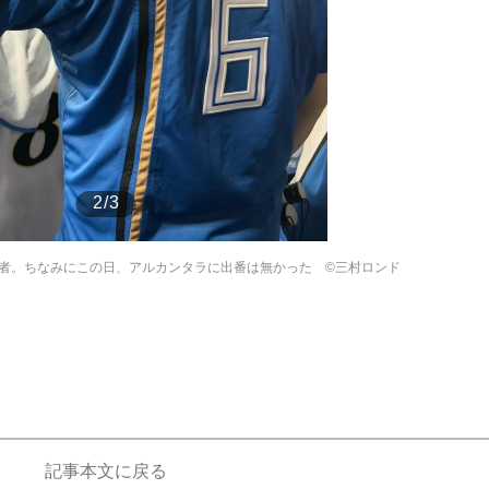
もっと見る
2/3
者。ちなみにこの日、アルカンタラに出番は無かった ©三村ロンド
が鹿児島で3月に死去し...
記事本文に戻る
もっと見る