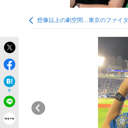
想像以上の劇空間…東京のファイタ
「善か悪かはどちらでもいい」リアル『九条の
私のあのとき、私のいま
0
前
キングの誕生を、目撃せよ。