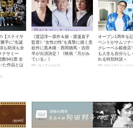
中の【ステイサ
《渡辺淳一原作＆娘・渡邉直子
オープン1周年を
“勝手に”生誕
監督》“女性の性”を真摯に描く意
ベントがサムソナ
主演も助演も全
欲作に黒木瞳・西岡德馬・吉田
クレーベル銀座店
ステサミー
羊が出演決定！《映画『月がみ
も人生も自分らし
数941票 全
ている』》
れる特別対談～
輝いた作品とは
PR（キノフィルムズ）
PR（サムソナイト・ジャ
ズ）