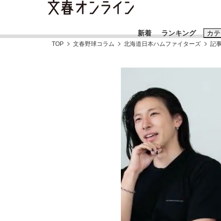
新着
ランキング
カテ
TOP
文春野球コラム
北海道日本ハムファイターズ
記
スクープ
ニュー
おすすめのキ
#高市早苗
#
#玉木雄一郎
大阪税関が見つけた中国向け「ニセiPhone
終戦から81年