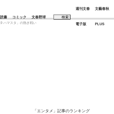
週刊文春
文藝春秋
読書
コミック
文春野球
検索
19 ハマスタ」の熱き戦い
電子版
PLUS
インタビュー
読書
#松田聖子
…五摂家筆頭・近衛家の血を引く元首相・...
K-POPアイドルたち
「エンタメ」記事のランキング