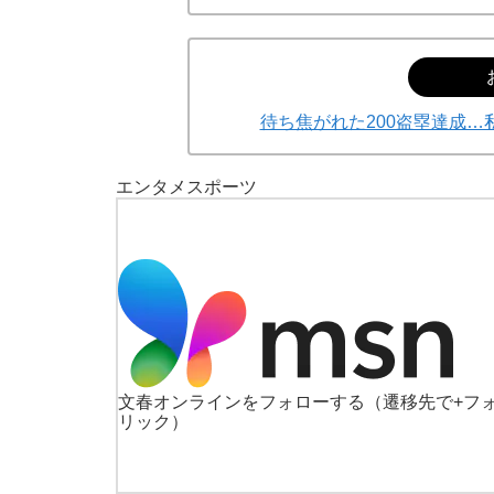
待ち焦がれた200盗塁達成
エンタメ
スポーツ
文春オンラインをフォローする
（遷移先で+フ
リック）