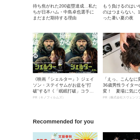
待ち焦がれた200盗塁達成…私た
もう負けるのはい
ちが日本ハム・中島卓也選手に
のはつまらない。
まだまだ期待する理由
った暑い夏の夜
《映画『シェルター』》ジェイ
「えっ、こんなに
ソン・ステイサムがお盆を“打
36歳男性ライタ
破”する!!《「眠眠打破」コラ
変！ 夏場に気に
ボ》
オイ”や“ベタつき
PR（キノフィルムズ）
PR（株式会社スヴェンソ
る、“ウィッグの
ト”が生み出した
Recommended for you