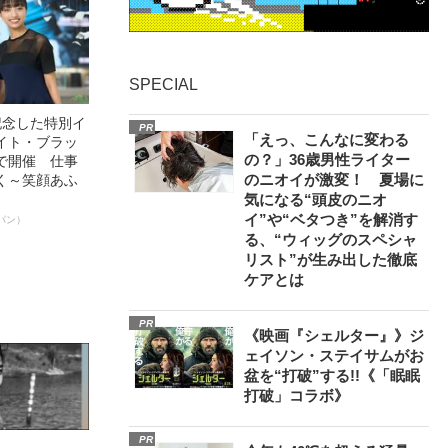
SPECIAL
記念した特別イ
PR
「えっ、こんなに変わる
イト・ブラッ
の？」36歳男性ライター
で開催 仕事
のニオイが激変！ 夏場に
く～笑顔あふ
気になる“頭皮のニオ
イ”や“ベタつき”を解消す
パン）
る、“ウィッグのスペシャ
リスト”が生み出した徹底
ケアとは
PR
《映画『シェルター』》ジ
ェイソン・ステイサムがお
盆を“打破”する!!《「眠眠
打破」コラボ》
PR