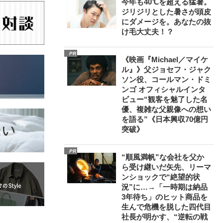
今年も40℃を超える猛暑。
ジリジリとした暑さが頭皮
にダメージを。あなたの抜
け毛大丈夫！？
PR
《映画『Michael／マイケ
ル』》父ジョセフ・ジャク
ソン役、コールマン・ドミ
ンゴ オフィシャルインタ
ビュー“観客を魅了した名
優、複雑な父親像への想い
を語る”《日本興収70億円
突破》
PR
“順風満帆”な会社を父か
ら受け継いだ矢先、リーマ
ンショックで“絶望的状
況”に…→「一時期は納品
3年待ち」のヒット商品を
生んで危機を脱した四代目
社長が明かす、“逆転の戦