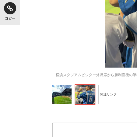
コピー
横浜スタジアムビジター外野席から勝利直後の筆
関連リンク
【独自】昭和の大女優・小川真由美（享年86）