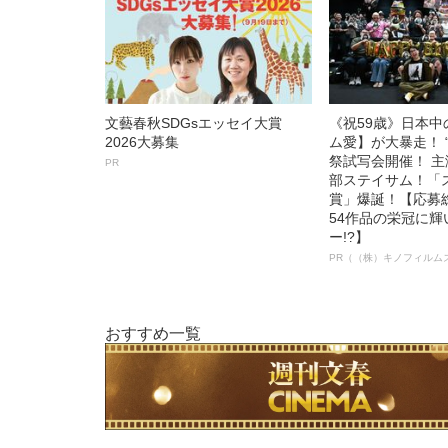
文藝春秋SDGsエッセイ大賞
《祝59歳》日本
2026大募集
ム愛】が大暴走！ 
祭試写会開催！ 
PR
部ステイサム！「
賞」爆誕！【応募総
54作品の栄冠に
ー!?】
PR（（株）キノフィルム
おすすめ一覧