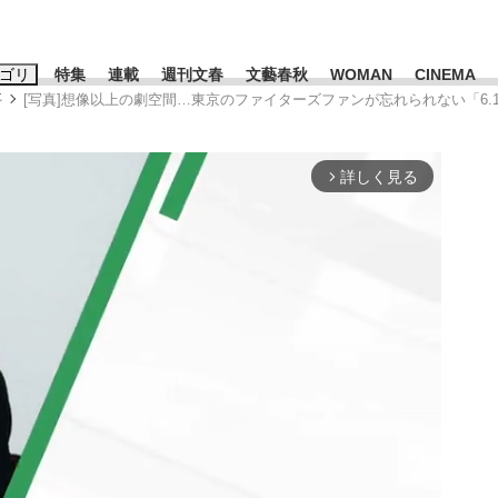
ゴリ
特集
連載
週刊文春
文藝春秋
WOMAN
CINEMA
事
[写真]想像以上の劇空間…東京のファイターズファンが忘れられない「6.
キーワード入力
ス
エンタメ
ライフ
ビジネス
詳しく見る
arrow_forward_ios
ーワードタグ一覧
藤田晋
#三山凌輝
#後藤真希
#森岡毅
#城彰二
#内田有紀
#亀和田武
」は消費税不正還付の道...
皇室典範改正は「だまし討ち」
日本生まれの