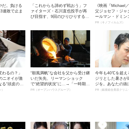
やだ。負ける
「これからも諦めず戦おう」フ
《映画『Michae
13連敗で止ま
ァイターズ・石川直也投手が再
父ジョセフ・ジャ
び目指す、9回のひりひりするマ
ールマン・ドミン
ウンド
ルインタビュー“
PR（キノフィルムズ）
名優、複雑な父親
語る”《日本興収7
変わるの？」
“順風満帆”な会社を父から受け継
今年も40℃を超
ーのニオイが激
いだ矢先、リーマンショック
ジリとした暑さが
なる“頭皮のニ
で“絶望的状況”に…→「一時期は
ジを。あなたの抜
”を解消す
納品3年待ち」のヒット商品を生
夫！？
ン）
PR（オープンハウスグループ）
PR（銀座総合美容クリニ
スペシャリス
んで危機を脱した四代目社長が
徹底ケアとは
明かす、“逆転の戦術”