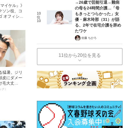
→26歳で芸能引退→難病
l／マイケル』》
の母を24時間介護…「母
クソン役、コ
10
もきっとつらかった」女
ゴ オフィシャ
位
優・麻木玲那（31）が語
10
観客を魅了した
る、2年で在宅介護を辞め
像への想いを
たワケ
0億円突破》
佐藤 ちひろ
11位から20位を見る
える猛暑。ジリ
頭皮にダメー
け毛大丈
ック）