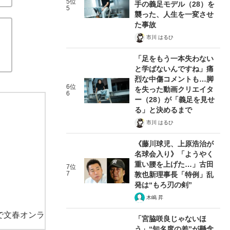
5位
手の義足モデル（28）を
5
襲った、人生を一変させ
た事故
市川 はるひ
「足をもう一本失わない
と学ばないんですね」痛
烈な中傷コメントも…脚
6位
を失った動画クリエイタ
6
ー（28）が「義足を見せ
る」と決めるまで
市川 はるひ
《藤川球児、上原浩治が
名球会入り》「ようやく
重い腰を上げた…」古田
7位
7
敦也新理事長「特例」乱
発は“もろ刃の剣”
木嶋 昇
で文春オンラ
「宮脇咲良じゃないほ
う」“知名度の差”が懸念