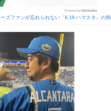
Powered by 
GliaStudios
ーズファンが忘れられない「6.19 ハマスタ」の
観る将棋、読
Mute
大罪』弁護士が明かすトク...
「キオクシアの投資の桁は一つ