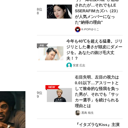
されたが…それでもLE
8位
SSERAFIMカズハ（23）
8
が人気メンバーになっ
た“納得の理由”
K-POPゆりこ
今年も40℃を超える猛暑。ジリ
PR
ジリとした暑さが頭皮にダメー
ジを。あなたの抜け毛大丈
夫！？
安渡 広志
右目失明、左目の視力は
0.01以下…アスリートと
NEW
して致命的な怪我を負っ
9位
た男が、それでも「サッ
9
カー選手」を続けられる
理由とは
黒島 暁生
『イタズラなKiss』主演