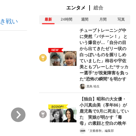
エンタメ
総合
最新
24時間
週間
月間
写真
熱き戦い
む将棋
チューブトレーニング中
に突然「バチーン！」 と
いう爆音が…「自分の目
から出てきたゼリー状の
NEW
多くてもいい」時価総額が一時トヨタ超え...
白っぽいものを握りしめ
ていました」柿谷や宇佐
美ともプレーした“サッカ
ー選手”が視覚障害を負っ
た“恐怖の瞬間”を明かす
黒島 暁生
【独自】昭和の大女優・
小川真由美（享年86）が
SCOOP!
次
鹿児島で3月に死去してい
た 実娘が明かす「毒
母」の素顔と空白の晩年
「文藝春秋」編集部