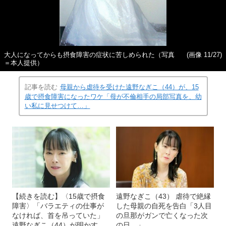
大人になってからも摂食障害の症状に苦しめられた（写真
(画像 11/27)
＝本人提供）
記事を読む
母親から虐待を受けた遠野なぎこ（44）が、15
歳で摂食障害になったワケ「母が不倫相手の局部写真を、幼
い私に見せつけて…」
【続きを読む】〈15歳で摂食
遠野なぎこ（43） 虐待で絶縁
障害〉「バラエティの仕事が
した母親の自死を告白「3人目
なければ、首を吊っていた」
の旦那がガンで亡くなった次
遠野なぎこ（44）が明かす、
の日…」