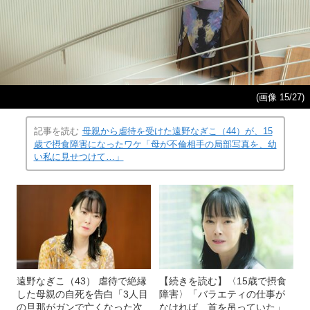
(画像 15/27)
記事を読む
母親から虐待を受けた遠野なぎこ（44）が、15
歳で摂食障害になったワケ「母が不倫相手の局部写真を、幼
い私に見せつけて…」
遠野なぎこ（43） 虐待で絶縁
【続きを読む】〈15歳で摂食
した母親の自死を告白「3人目
障害〉「バラエティの仕事が
の旦那がガンで亡くなった次
なければ、首を吊っていた」