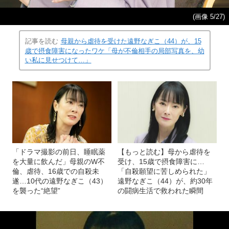
(画像 5/27)
記事を読む
母親から虐待を受けた遠野なぎこ（44）が、15
歳で摂食障害になったワケ「母が不倫相手の局部写真を、幼
い私に見せつけて…」
「ドラマ撮影の前日、睡眠薬
【もっと読む】母から虐待を
を大量に飲んだ」母親のW不
受け、15歳で摂食障害に…
倫、虐待、16歳での自殺未
「自殺願望に苦しめられた」
遂…10代の遠野なぎこ（43）
遠野なぎこ（44）が、約30年
を襲った“絶望”
の闘病生活で救われた瞬間