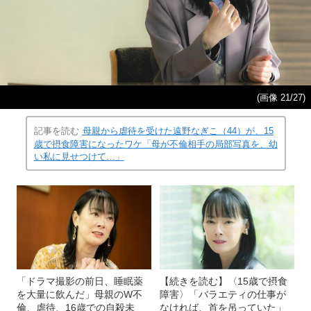
(画像 21/27)
記事を読む
母親から虐待を受けた遠野なぎこ（44）が、15
歳で摂食障害になったワケ「母が不倫相手の局部写真を、幼
い私に見せつけて…」
「ドラマ撮影の前日、睡眠薬
【続きを読む】〈15歳で摂食
を大量に飲んだ」母親のW不
障害〉「バラエティの仕事が
倫、虐待、16歳での自殺未
なければ、首を吊っていた」