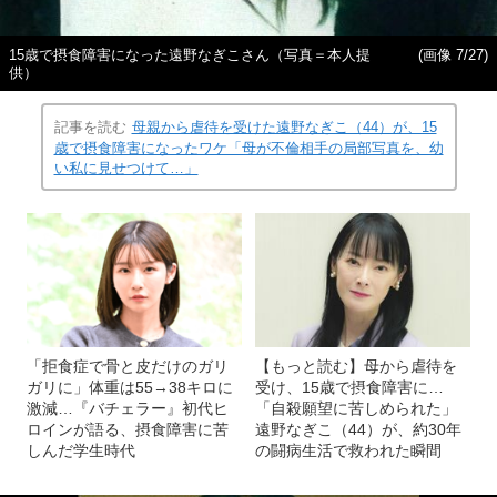
15歳で摂食障害になった遠野なぎこさん（写真＝本人提
(画像 7/27)
供）
記事を読む
母親から虐待を受けた遠野なぎこ（44）が、15
歳で摂食障害になったワケ「母が不倫相手の局部写真を、幼
い私に見せつけて…」
「拒食症で骨と皮だけのガリ
【もっと読む】母から虐待を
ガリに」体重は55→38キロに
受け、15歳で摂食障害に…
激減…『バチェラー』初代ヒ
「自殺願望に苦しめられた」
ロインが語る、摂食障害に苦
遠野なぎこ（44）が、約30年
しんだ学生時代
の闘病生活で救われた瞬間