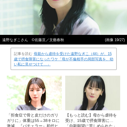
遠野なぎこさん ©佐藤亘／文藝春秋
(画像 19/27)
記事を読む
母親から虐待を受けた遠野なぎこ（44）が、15
歳で摂食障害になったワケ「母が不倫相手の局部写真を、幼
い私に見せつけて…」
「拒食症で骨と皮だけのガリ
【もっと読む】母から虐待を
ガリに」体重は55→38キロに
受け、15歳で摂食障害に…
激減…『バチェラー』初代ヒ
「自殺願望に苦しめられた」