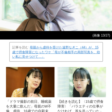
(画像 13/27)
記事を読む
母親から虐待を受けた遠野なぎこ（44）が、15
歳で摂食障害になったワケ「母が不倫相手の局部写真を、幼
い私に見せつけて…」
「ドラマ撮影の前日、睡眠薬
【続きを読む】〈15歳で摂食
を大量に飲んだ」母親のW不
障害〉「バラエティの仕事が
倫、虐待、16歳での自殺未
なければ、首を吊っていた」