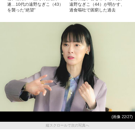
遂…10代の遠野なぎこ（43）
遠野なぎこ（44）が明かす、
を襲った“絶望”
過食嘔吐で困窮した過去
(画像 22/27)
縦スクロールで次の写真へ