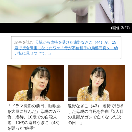
(画像 3/27)
記事を読む
母親から虐待を受けた遠野なぎこ（44）が、15
歳で摂食障害になったワケ「母が不倫相手の局部写真を、幼
い私に見せつけて…」
「ドラマ撮影の前日、睡眠薬
遠野なぎこ（43） 虐待で絶縁
を大量に飲んだ」母親のW不
した母親の自死を告白「3人目
倫、虐待、16歳での自殺未
の旦那がガンで亡くなった次
遂…10代の遠野なぎこ（43）
の日…」
を襲った“絶望”