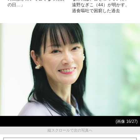
の日…」
遠野なぎこ（44）が明かす、
過食嘔吐で困窮した過去
(画像 16/27)
縦スクロールで次の写真へ