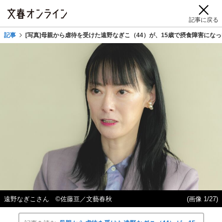
記事に戻る
記事
[写真]母親から虐待を受けた遠野なぎこ（44）が、15歳で摂食障害に
遠野なぎこさん ©佐藤亘／文藝春秋
(画像 1/27)