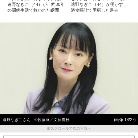
遠野なぎこ（44）が、約30年
遠野なぎこ（44）が明かす、
の闘病生活で救われた瞬間
過食嘔吐で困窮した過去
遠野なぎこさん ©佐藤亘／文藝春秋
(画像 18/27)
縦スクロールで次の写真へ