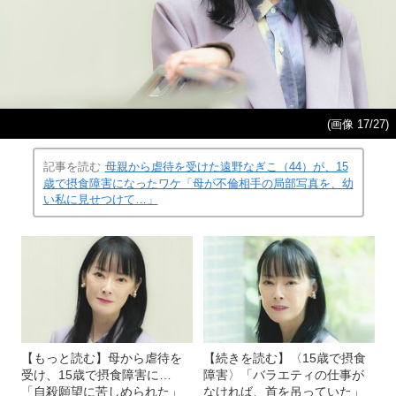
(画像 17/27)
記事を読む
母親から虐待を受けた遠野なぎこ（44）が、15
歳で摂食障害になったワケ「母が不倫相手の局部写真を、幼
い私に見せつけて…」
【もっと読む】母から虐待を
【続きを読む】〈15歳で摂食
受け、15歳で摂食障害に…
障害〉「バラエティの仕事が
「自殺願望に苦しめられた」
なければ、首を吊っていた」