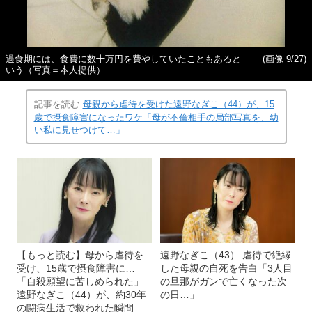
過食期には、食費に数十万円を費やしていたこともあると
(画像 9/27)
いう（写真＝本人提供）
記事を読む
母親から虐待を受けた遠野なぎこ（44）が、15
歳で摂食障害になったワケ「母が不倫相手の局部写真を、幼
い私に見せつけて…」
【もっと読む】母から虐待を
遠野なぎこ（43） 虐待で絶縁
受け、15歳で摂食障害に…
した母親の自死を告白「3人目
「自殺願望に苦しめられた」
の旦那がガンで亡くなった次
遠野なぎこ（44）が、約30年
の日…」
の闘病生活で救われた瞬間