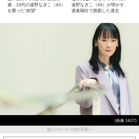
遂…10代の遠野なぎこ（43）
遠野なぎこ（44）が明かす、
を襲った“絶望”
過食嘔吐で困窮した過去
(画像 14/27)
縦スクロールで次の写真へ