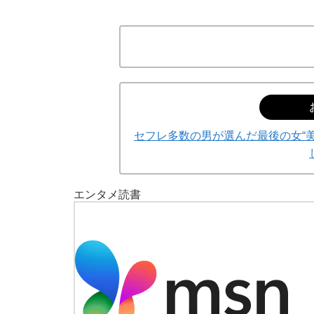
セフレ多数の男が選んだ最後の女“美
エンタメ
読書