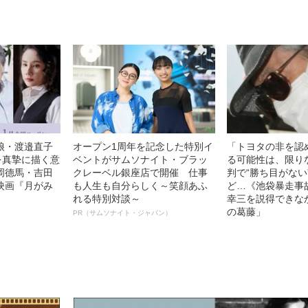
娘・渡邉直子
オープン1周年を記念した特別イ
「トヨタの非を認
を真摯に描く意
ベントがサムソナイト・ブラッ
る可能性は、限り
岡德馬・吉田
クレーベル銀座店で開催 仕事
判で“勝ち目がない
映画『月がみ
も人生も自分らしく～笑顔あふ
ど…《池袋暴走事
れる特別対談～
幸三を説得できな
の葛藤」
PR（サムソナイト・ジャパン）