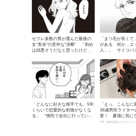
セフレ多数の男が選んだ最後の
「まつ毛が長くて
女“美央”の意外な“決断” 「初め
がある 何か…エ
は頭悪そうだなと思ったけど、
人…」 サイコパ
結婚してあげてもいいかなっ
ハマった理恵の恋愛
て」
「どんなに好きな相手でも、5年
「えっ、こんなに
くらいで恋愛的な刺激がなくな
36歳男性ライタ
る」 “惰性で会社に行ってい
変！ 夏場に気に
た”漫画家が“ダメ恋愛”から抜け
オイ”や“ベタつき
PR（株式会社スヴェンソ
出せない人に伝えたいこと
る、“ウィッグの
ト”が生み出した