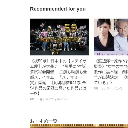
Recommended for you
《祝59歳》日本中の【ステイサ
《渡辺淳一原作＆
ム愛】が大暴走！ “勝手に”生誕
監督》“女性の性”
祭試写会開催！ 主演も助演も全
欲作に黒木瞳・西
部ステイサム！「ステサミー
羊が出演決定！《
賞」爆誕！【応募総数941票 全
ている』》
54作品の栄冠に輝いた作品とは
PR（キノフィルムズ）
ー!?】
PR（（株）キノフィルムズ）
おすすめ一覧