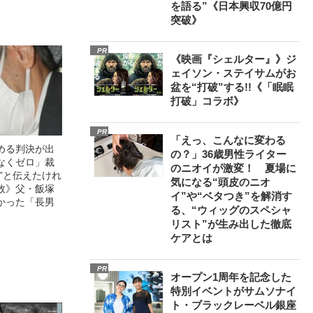
を語る”《日本興収70億円
突破》
PR
《映画『シェルター』》ジ
ェイソン・ステイサムがお
盆を“打破”する!!《「眠眠
打破」コラボ》
PR
「えっ、こんなに変わる
める判決が出
の？」36歳男性ライター
なくゼロ」裁
のニオイが激変！ 夏場に
”と伝えたけれ
気になる“頭皮のニオ
故》父・飯塚
イ”や“ベタつき”を解消す
かった「長男
る、“ウィッグのスペシャ
リスト”が生み出した徹底
ケアとは
PR
オープン1周年を記念した
特別イベントがサムソナイ
ト・ブラックレーベル銀座