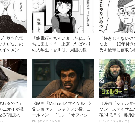
…仕草も色気
「終電行っちゃいましたね…う
「好きじゃないや
ッチだなこの
ち…来ます？」上京したばかり
なよ！」10年付
スイケメンに
の大学生・香川は、周囲の反対
氏を後輩に寝取ら
の“末路”
も聞かずに“清楚系女子”と付き合
讐”
うが…
変わるの？」
《映画『Michael／マイケル』》
《映画『シェルタ
ーのニオイが激
父ジョセフ・ジャクソン役、コ
ソン・ステイサム
なる“頭皮のニ
ールマン・ドミンゴ オフィシャ
破”する!!《「眠
”を解消す
ルインタビュー“観客を魅了した
ボ》
ン）
PR（キノフィルムズ）
PR（キノフィルムズ）
スペシャリス
名優、複雑な父親像への想いを
徹底ケアとは
語る”《日本興収70億円突破》