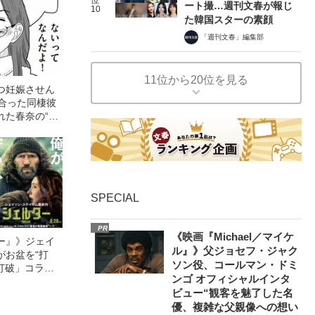
ート撮…週刊文春が報じ
10
た韓国スターの素顔
「週刊文春」編集部
11位から20位を見る
つ妊娠させん
き合った同棲彼
れた春奈の“復
SPECIAL
PR
《映画『Michael／マイケ
ー』》ジェイ
ル』》父ジョセフ・ジャク
がお盆を“打
ソン役、コールマン・ドミ
眠打破」コラ
ンゴ オフィシャルインタ
ビュー“観客を魅了した名
優、複雑な父親像への想い