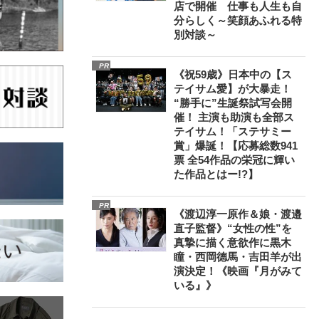
店で開催 仕事も人生も自
分らしく～笑顔あふれる特
別対談～
PR
《祝59歳》日本中の【ス
テイサム愛】が大暴走！
“勝手に”生誕祭試写会開
催！ 主演も助演も全部ス
テイサム！「ステサミー
賞」爆誕！【応募総数941
票 全54作品の栄冠に輝い
た作品とはー!?】
PR
《渡辺淳一原作＆娘・渡邉
直子監督》“女性の性”を
真摯に描く意欲作に黒木
瞳・西岡德馬・吉田羊が出
演決定！《映画『月がみて
いる』》