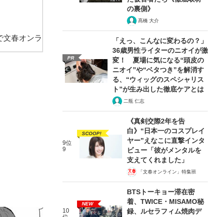
の裏側》
髙橋 大介
で文春オンラ
「えっ、こんなに変わるの？」
36歳男性ライターのニオイが激
PR
変！ 夏場に気になる“頭皮の
ニオイ”や“ベタつき”を解消す
る、“ウィッグのスペシャリス
ト”が生み出した徹底ケアとは
二瓶 仁志
《真剣交際2年を告
白》“日本一のコスプレイ
SCOOP!
ヤー”えなこに直撃インタ
9位
9
ビュー「彼がメンタルを
支えてくれました」
「文春オンライン」特集班
BTSトーキョー滞在密
着、TWICE・MISAMO秘
NEW
10
録、ルセラフィム焼肉デ
位