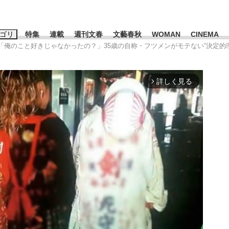
ゴリ
特集
連載
週刊文春
文藝春秋
WOMAN
CINEMA
]「俺のこと好きじゃなかったの？」35歳の自称・フツメンがモテない“決定的
キーワード入力
ス
エンタメ
ライフ
ビジネス
詳しく見る
arrow_forward_ios
ーワードタグ一覧
山凌輝
#高市早苗
#後藤真希
#森岡毅
#城彰二
#内田有紀
#亀和田武
み会、JIN→伊豆の...
「90%は失敗する。でも…」
日本生まれの