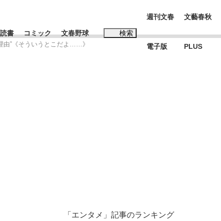
週刊文春
文藝春秋
読書
コミック
文春野球
検索
理由”《そういうとこだよ……》
電子版
PLUS
インタビュー
読書
#松田聖子
本田圭佑が初めて明かした日本代表監督に...
K-POPアイドルたち
「エンタメ」記事のランキング