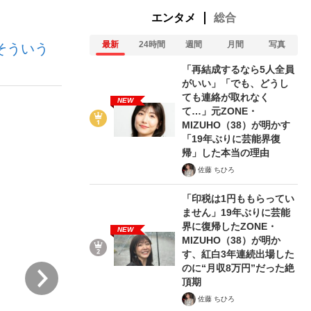
エンタメ
総合
最新
24時間
週間
月間
写真
そういう
む将棋
「再結成するなら5人全員
がいい」「でも、どうし
ても連絡が取れなく
NEW
て…」元ZONE・
った」侍ジャパン選手が証言した“NPB聞...
MIZUHO（38）が明かす
「19年ぶりに芸能界復
帰」した本当の理由
佐藤 ちひろ
「印税は1円ももらってい
ません」19年ぶりに芸能
界に復帰したZONE・
NEW
MIZUHO（38）が明か
す、紅白3年連続出場した
のに“月収8万円”だった絶
次
頂期
佐藤 ちひろ