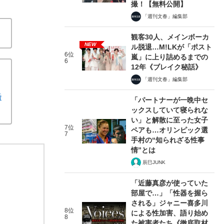
撮！【無料公開】
「週刊文春」編集部
観客30人、メインボーカ
NEW
ル脱退…M!LKが「ポスト
6位
嵐」に上り詰めるまでの
6
12年《ブレイク秘話》
「週刊文春」編集部
婚
「パートナーが一晩中セ
ックスしていて寝られな
い」と解散に至った女子
7位
ペアも…オリンピック選
7
手村の“知られざる性事
情”とは
辰巳JUNK
「近藤真彦が使っていた
部屋で…」「性器を握ら
される」ジャニー喜多川
8位
による性加害、語り始め
8
た被害者たち《徹底取材