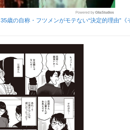
Powered by 
GliaStudios
35歳の自称・フツメンがモテない“決定的理由”《
観る将棋、読
Mute
”の真実 選手が明かす...
「敗因分析は一切聞かれなか
の国から』倉本聰氏（91...