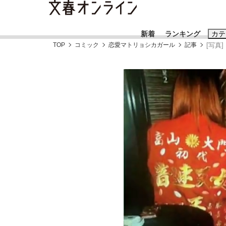
新着
ランキング
カテ
TOP
コミック
恋愛マトリョシカガール
記事
[写真
スクープ
ニュー
おすすめのキ
#藤田晋
#三
#玉木雄一郎
《BTS厳戒トーキョー滞在記》RM→渋谷で飲
終戦から81年