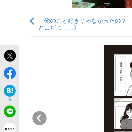
「俺のこと好きじゃなかったの？」
とこだよ……》
「最悪の空気のまま解散」WBC日本代表“敗戦
私のあのとき、私のいま
0
前
「クマが悪者扱いされているのが悲しい」『北
キングの誕生を、目撃せよ。