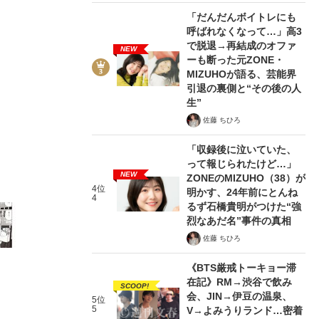
「だんだんボイトレにも
呼ばれなくなって…」高3
で脱退→再結成のオファ
NEW
ーも断った元ZONE・
MIZUHOが語る、芸能界
引退の裏側と“その後の人
5/12
生”
佐藤 ちひろ
「収録後に泣いていた、
って報じられたけど…」
NEW
ZONEのMIZUHO（38）が
4位
明かす、24年前にとんね
4
るず石橋貴明がつけた“強
烈なあだ名”事件の真相
佐藤 ちひろ
《BTS厳戒トーキョー滞
在記》RM→渋谷で飲み
SCOOP!
会、JIN→伊豆の温泉、
5位
5
V→よみうりランド…密着