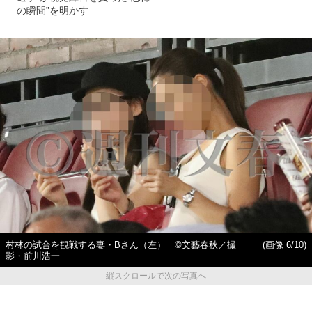
の瞬間”を明かす
村林の試合を観戦する妻・Bさん（左） ©︎文藝春秋／撮
(画像 6/10)
影・前川浩一
縦スクロールで次の写真へ