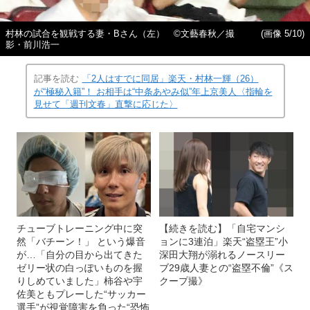
村林の試合を観戦する妻・Bさん（左） ©︎文藝春秋／撮
(画像 5/10)
影・前川浩一
記事を読む
「2人はすでに同居」楽天・村林一輝（26）
が“極秘入籍”！ お相手は“中条あやみ似”年上京美人〈指輪を
見せて「週刊文春」直撃に応じた〉
チューブトレーニング中に突
【続きを読む】「自宅マンシ
然「バチーン！」 という爆音
ョンに3連泊」楽天“盗塁王”小
が…「自分の目から出てきた
深田大翔が溺れるノースリー
ゼリー状の白っぽいものを握
ブ29歳人妻との“盗塁不倫”《ス
りしめていました」柿谷や宇
クープ撮》
佐美ともプレーした“サッカー
選手”が視覚障害を負った“恐怖