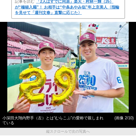
記事を読む
「2人はすでに同居」楽天・村林一輝（26）
が“極秘入籍”！ お相手は“中条あやみ似”年上京美人〈指輪
を見せて「週刊文春」直撃に応じた〉
小深田大翔内野手（左）とは“むらこぶ”の愛称で親しまれ
(画像 2/10)
ている
縦スクロールで次の写真へ