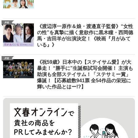
PR
《渡辺淳一原作＆娘・渡邉直子監督》“女性
の性”を真摯に描く意欲作に黒木瞳・西岡德
馬・吉田羊が出演決定！《映画『月がみて
いる』》
PR
《祝59歳》日本中の【ステイサム愛】が大
暴走！ “勝手に”生誕祭試写会開催！ 主演も
助演も全部ステイサム！「ステサミー賞」
爆誕！【応募総数941票 全54作品の栄冠に
輝いた作品とはー!?】