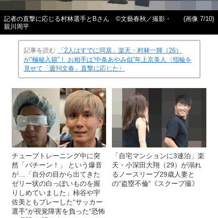
記者の直撃に応じる村林選手とBさん ©文藝春秋／撮影・
(画像 7/10)
親川周平
記事を読む
「2人はすでに同居」楽天・村林一輝（26）
が“極秘入籍”！ お相手は“中条あやみ似”年上京美人〈指輪を
見せて「週刊文春」直撃に応じた〉
チューブトレーニング中に突
「自宅マンションに3連泊」楽
然「バチーン！」 という爆音
天・小深田大翔（29）が溺れ
が…「自分の目から出てきた
るノースリーブ29歳人妻と
ゼリー状の白っぽいものを握
の“盗塁不倫”《スクープ撮》
りしめていました」柿谷や宇
佐美ともプレーした“サッカー
選手”が視覚障害を負った“恐怖