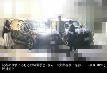
記者の直撃に応じる村林選手とBさん ©文藝春秋／撮影・
(画像 10/10)
親川周平