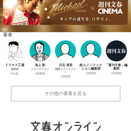
著者
ドリヤス工場
池上 彰
川北 省吾
鉄人ノンフィク
「週刊文春」編
ション編集部
集部
漫画家
ジャーナリスト
国際ジャーナリス
ト
1時間前
1時間前
8分前
1時間前
1時間前
その他の著者を見る