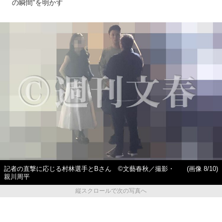
の瞬間”を明かす
記者の直撃に応じる村林選手とBさん ©文藝春秋／撮影・
(画像 8/10)
親川周平
縦スクロールで次の写真へ