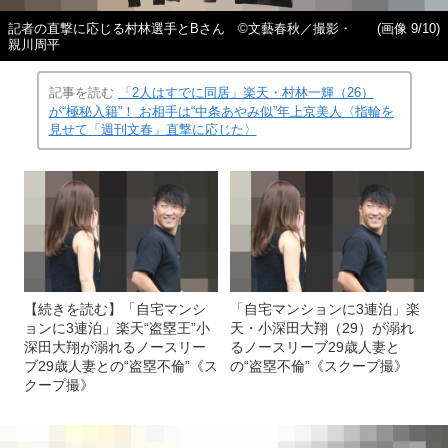
記者の直撃に応じる村林選手とBさん ©文藝春秋／撮影・
(画像 9/10)
親川周平
記事を読む
「2人はすでに同居」楽天・村林一輝（26）
が“極秘入籍”！ お相手は“中条あやみ似”年上京美人〈指輪を
見せて「週刊文春」直撃に応じた〉
【続きを読む】「自宅マンシ
「自宅マンションに3連泊」楽
ョンに3連泊」楽天“盗塁王”小
天・小深田大翔（29）が溺れ
深田大翔が溺れるノースリー
るノースリーブ29歳人妻と
ブ29歳人妻との“盗塁不倫”《ス
の“盗塁不倫”《スクープ撮》
クープ撮》