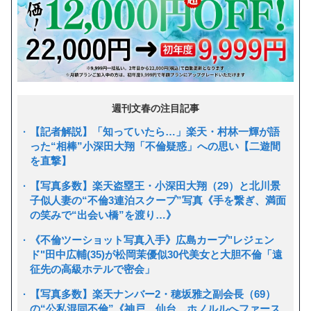
週刊文春の注目記事
【記者解説】「知っていたら…」楽天・村林一輝が語
った“相棒”小深田大翔「不倫疑惑」への思い【二遊間
を直撃】
【写真多数】楽天盗塁王・小深田大翔（29）と北川景
子似人妻の“不倫3連泊スクープ”写真《手を繋ぎ、満面
の笑みで“出会い橋”を渡り…》
《不倫ツーショット写真入手》広島カープ"レジェン
ド"田中広輔(35)が松岡茉優似30代美女と大胆不倫「遠
征先の高級ホテルで密会」
【写真多数】楽天ナンバー2・穂坂雅之副会長（69）
の“公私混同不倫”《神戸、仙台、ホノルルへファース