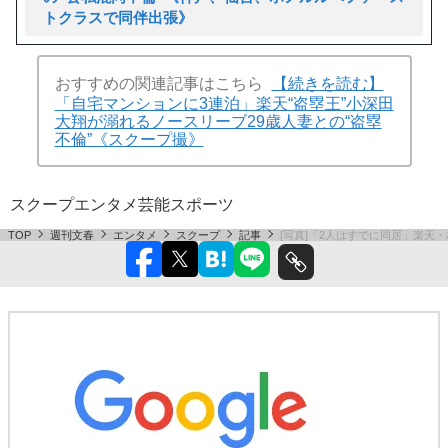
トクラスで同伴出張》
おすすめの関連記事はこちら
【続きを読む】
「自宅マンションに3連泊」楽天“盗塁王”小深田
大翔が溺れるノースリーブ29歳人妻との“盗塁
不倫”《スクープ撮》
スクープ
エンタメ
芸能
スポーツ
TOP
週刊文春
エンタメ
スクープ
記事
[写真]「2人はすでに同居」楽天