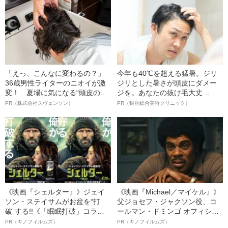
ウスを羽織った女性の正体
明かす、“逆転の戦術”
は？」
「えっ、こんなに変わるの？」
今年も40℃を超える猛暑。ジリ
36歳男性ライターのニオイが激
ジリとした暑さが頭皮にダメー
変！ 夏場に気になる“頭皮のニ
ジを。あなたの抜け毛大丈
オイ”や“ベタつき”を解消す
夫！？
PR（株式会社スヴェンソン）
PR（銀座総合美容クリニック）
る、“ウィッグのスペシャリス
ト”が生み出した徹底ケアとは
《映画『シェルター』》ジェイ
《映画『Michael／マイケル』》
ソン・ステイサムがお盆を“打
父ジョセフ・ジャクソン役、コ
破”する!!《「眠眠打破」コラ
ールマン・ドミンゴ オフィシャ
ボ》
ルインタビュー“観客を魅了した
PR（キノフィルムズ）
PR（キノフィルムズ）