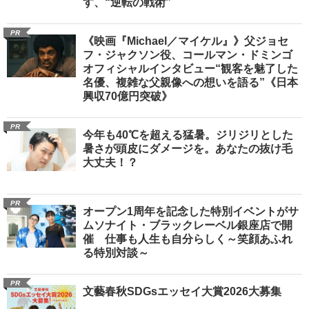
す、“逆転の戦術”
PR
《映画『Michael／マイケル』》父ジョセ
フ・ジャクソン役、コールマン・ドミンゴ
オフィシャルインタビュー“観客を魅了した
名優、複雑な父親像への想いを語る”《日本
興収70億円突破》
PR
今年も40℃を超える猛暑。ジリジリとした
暑さが頭皮にダメージを。あなたの抜け毛
大丈夫！？
PR
オープン1周年を記念した特別イベントがサ
ムソナイト・ブラックレーベル銀座店で開
催 仕事も人生も自分らしく～笑顔あふれ
る特別対談～
PR
文藝春秋SDGsエッセイ大賞2026大募集