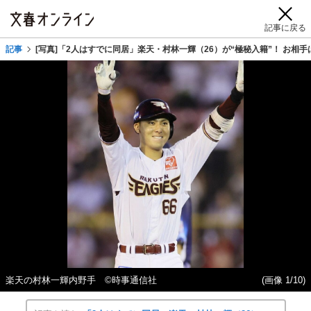
記事に戻る
記事
[写真]「2人はすでに同居」楽天・村林一輝（26）が“極秘入籍”！ お
楽天の村林一輝内野手 ©時事通信社
(画像 1/10)