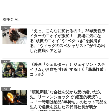
SPECIAL
PR
「えっ、こんなに変わるの？」36歳男性ラ
イターのニオイが激変！ 夏場に気にな
る“頭皮のニオイ”や“ベタつき”を解消す
る、“ウィッグのスペシャリスト”が生み出
した徹底ケアとは
PR
《映画『シェルター』》ジェイソン・ステ
イサムがお盆を“打破”する!!《「眠眠打破」
コラボ》
PR
“順風満帆”な会社を父から受け継いだ矢
先、リーマンショックで“絶望的状況”に…
→「一時期は納品3年待ち」のヒット商品を
生んで危機を脱した四代目社長が明か