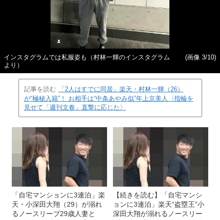
インスタグラムでは私服姿も（村林一輝のインスタグラム
(画像 3/10)
より）
記事を読む
「2人はすでに同居」楽天・村林一輝（26）
が“極秘入籍”！ お相手は“中条あやみ似”年上京美人〈指輪を
見せて「週刊文春」直撃に応じた〉
「自宅マンションに3連泊」楽
【続きを読む】「自宅マンシ
天・小深田大翔（29）が溺れ
ョンに3連泊」楽天“盗塁王”小
るノースリーブ29歳人妻と
深田大翔が溺れるノースリー