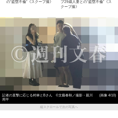
の“盗塁不倫”《スクープ撮》
ブ29歳人妻との“盗塁不倫”《ス
クープ撮》
記者の直撃に応じる村林とBさん ©文藝春秋／撮影・親川
(画像 4/10)
周平
縦スクロールで次の写真へ