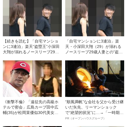
【続きを読む】「自宅マンショ
「自宅マンションに3連泊」楽
ンに3連泊」楽天“盗塁王”小深田
天・小深田大翔（29）が溺れる
大翔が溺れるノースリーブ29歳
ノースリーブ29歳人妻との“盗塁
人妻との“盗塁不倫”《スクープ
不倫”《スクープ撮》
撮》
《衝撃不倫》「遠征先の高級ホ
“順風満帆”な会社を父から受け継
テルで密会」広島カープ田中広
いだ矢先、リーマンショック
輔(35)が松岡茉優似30代美女と
で“絶望的状況”に…→「一時期は
禁断愛〈不倫スクープ撮〉「胸
納品3年待ち」のヒット商品を生
PR（オープンハウスグループ）
元がザックリ開いた白色のブラ
んで危機を脱した四代目社長が