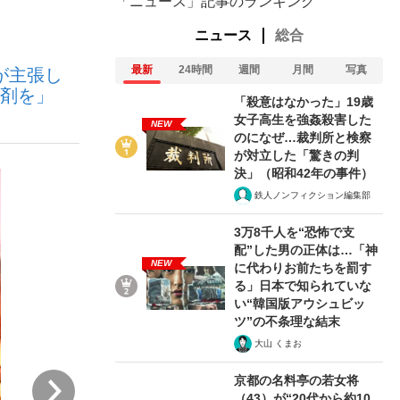
「ニュース」記事のランキング
ニュース
総合
ない資産運用のすべて
最新
24時間
週間
月間
写真
が主張し
醒剤を」
「殺意はなかった」19歳
女子高生を強姦殺害した
NEW
のになぜ…裁判所と検察
が対立した「驚きの判
が悲しい」『北の国から』倉本聰氏（91...
決」（昭和42年の事件）
鉄人ノンフィクション編集部
3万8千人を“恐怖で支
配”した男の正体は…「神
NEW
に代わりお前たちを罰す
る」日本で知られていな
い“韓国版アウシュビッ
ツ”の不条理な結末
大山 くまお
次
京都の名料亭の若女将
（43）が“20代から約10