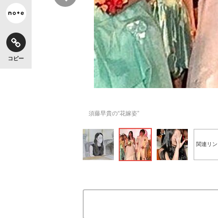
コピー
須藤早貴の“花嫁姿”
関連リン