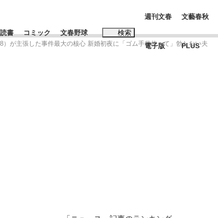
週刊文春
文藝春秋
読書
コミック
文春野球
検索
28）が主張した事件最大の核心 新婚初夜に「ゴム手袋使って」勃たない夫
電子版
PLUS
インタビュー
読書
#松田聖子
む将棋
BC日本代表“敗戦”の真実 選手が明かす...