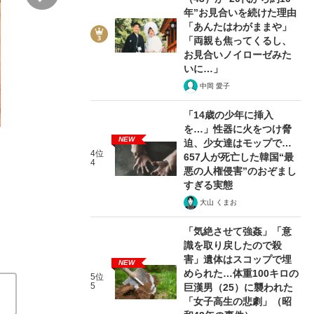
年”お見合いを続けた理由
「あんたはわがままや」
「両親も焦ってくるし、
お見合いノイローゼみた
いに…」
中岡 愛子
「14歳の少年に挿入
3/4
を…」性器に火をつけ脅
NEW
迫、少女達はモップで…
4位
657人が死亡した韓国“最
4
悪の人権侵害”のおぞまし
すぎる実態
大山 くまお
「気絶させて強姦」「意
識を取り戻したので殺
害」遺体はスコップで埋
NEW
められた…体重100キロの
5位
5
巨漢男（25）に襲われた
「女子高生の悲劇」（昭