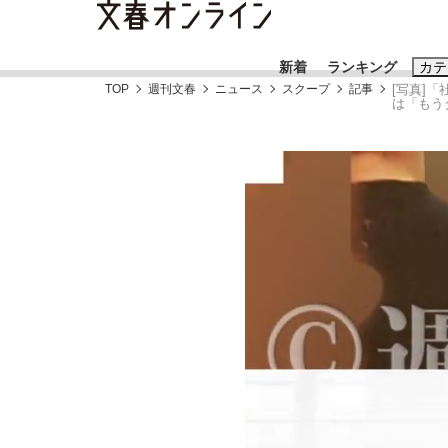
新着
ランキング
カテ
TOP
週刊文春
ニュース
スクープ
記事
[写真]
は「もう
スクープ
ニュー
おすすめのキ
#藤田晋
#三
#玉木雄一郎
「90%は失敗する。でも…」本田圭佑が初め
終戦から81年