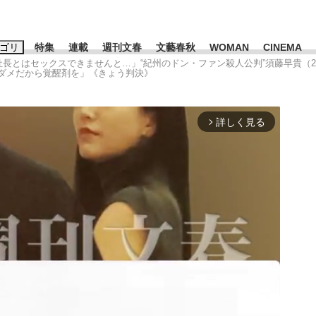
ゴリ
特集
連載
週刊文春
文藝春秋
WOMAN
CINEMA
「社長とはセックスできませんと…」“紀州のドン・ファン殺人公判”須藤早貴（
ダメだから覚醒剤を」《きょう判決》
キーワード入力
ス
エンタメ
ライフ
ビジネス
詳しく見る
arrow_forward_ios
ーワードタグ一覧
山凌輝
#高市早苗
#後藤真希
#森岡毅
#城彰二
#内田有紀
観る将棋、読
#亀和田武
て明かした日本代表監督に...
「最悪の空気のまま解散」W