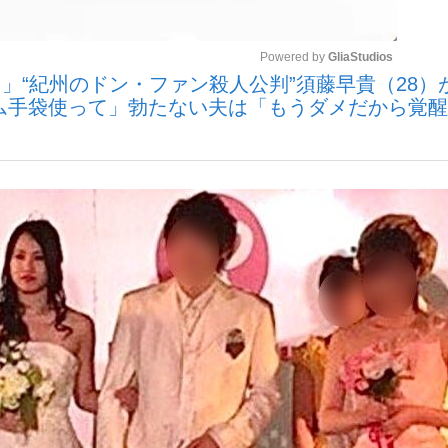
Powered by 
GliaStudios
いまさら聞け
」“紀州のドン・ファン殺人公判”須藤早貴（28）
ム手袋使って」勃たない夫は「もうダメだから覚
Mute
手が証言した“NPB聞...
「クマが悪者扱いされているの
もっと見る
カー日本代表・森保一監督...