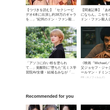
【つづきを読む】「セクシービ
【関連記事】「あ
デオ4本に出演し約38万のギャラ
にならん。ニセモ
を…」“紀州のドン・ファン殺人
ドン・ファン殺人公
公判”明かされた55歳年下妻・須
売人と接触した須
藤早貴（28）の「出演の経緯」
が中学生時代に受
と「過去がバレた瞬間」《きょ
授業”「マジなの？
う判決》
「アソコに白い粉を塗られ
《映画『Michae
て…」覚醒剤に“堕ちた”元ミス学
父ジョセフ・ジャ
習院AV女優・結城るみなが「逮
ールマン・ドミン
捕されてやっと自分らしくなれ
ルインタビュー“
PR（キノフィルムズ）
た」と語るワケ《お嬢様時代の
名優、複雑な父親
煩悶》
語る”《日本興収7
Recommended for you