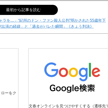
最初から記事を読む
ギャラを…」“紀州のドン・ファン殺人公判”明かされた55歳年下
AV出演の経緯」と「過去がバレた瞬間」《きょう判決》
ォローをク
文春オンラインを見つけやすくする
（遷移先