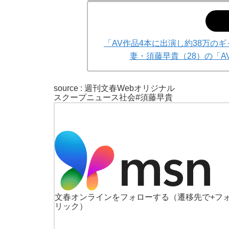
「AV作品4本に出演し約38万の
妻・須藤早貴（28）の「
source : 週刊文春Webオリジナル
スクープ
ニュース
社会
#須藤早貴
文春オンラインをフォローする
（遷移先で+フ
リック）