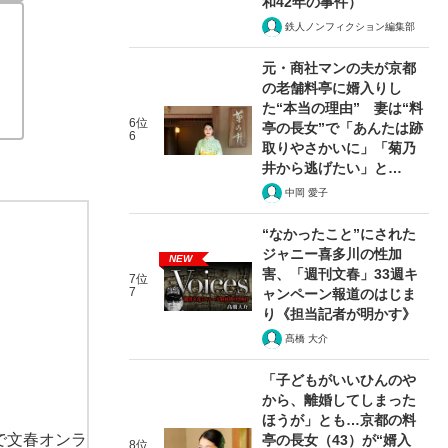
和42年の事件）
鉄人ノンフィクション編集部
元・商社マンの夫が京都
の老舗料亭に婿入りし
た“本当の理由” 妻は“料
6位
亭の長女”で「あんたは跡
6
取りやさかいに」「菊乃
井から逃げたい」と…
中岡 愛子
“なかったこと”にされた
ジャニー喜多川の性加
NEW
害、「週刊文春」33週キ
7位
7
ャンペーン報道のはじま
り《担当記者が明かす》
髙橋 大介
「子どもがいいひんのや
から、離婚してしまった
ほうが」とも…京都の料
で文春オンラ
亭の長女（43）が“婿入
8位