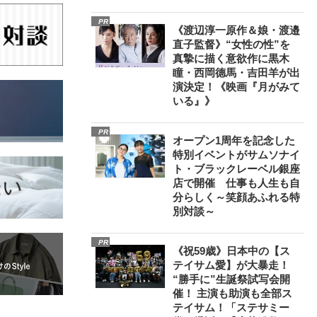
PR
《渡辺淳一原作＆娘・渡邉
直子監督》“女性の性”を
真摯に描く意欲作に黒木
瞳・西岡德馬・吉田羊が出
演決定！《映画『月がみて
いる』》
PR
オープン1周年を記念した
特別イベントがサムソナイ
ト・ブラックレーベル銀座
店で開催 仕事も人生も自
分らしく～笑顔あふれる特
別対談～
PR
《祝59歳》日本中の【ス
テイサム愛】が大暴走！
“勝手に”生誕祭試写会開
催！ 主演も助演も全部ス
テイサム！「ステサミー