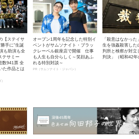
中の【ステイサ
オープン1周年を記念した特別イ
「殺意はなかった
“勝手に”生誕
ベントがサムソナイト・ブラッ
生を強姦殺害した
主演も助演も全
クレーベル銀座店で開催 仕事
判所と検察が対立
ステサミー
も人生も自分らしく～笑顔あふ
判決」（昭和42年
数941票 全
れる特別対談～
輝いた作品とは
PR（サムソナイト・ジャパン）
ズ）