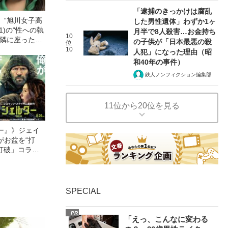
「逮捕のきっかけは腐乱
」“旭川女子高
した男性遺体」わずか1ヶ
1)の“性への執
月半で8人殺害…お金持ち
10
「隣に座った男
の子供が「日本最悪の殺
位
《担当刑事と
10
人犯」になった理由（昭
つ動画も》
和40年の事件）
鉄人ノンフィクション編集部
11位から20位を見る
ー』》ジェイ
がお盆を“打
眠打破」コラ
SPECIAL
PR
「えっ、こんなに変わる