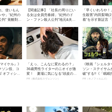
れ、使いもん
【関連記事】「社長の周りにい
「早くいれろや！
ンや」“紀州の
る女は全員売春婦」“紀州のド
生殺害”内田梨瑚(2
判” 覚醒剤密
ン・ファン殺人公判”地元&夫の
着”を示す新証言
藤早貴（29）
会社で出演AV作品を見られ…須
性の前で手で…」
けていた“特別
藤早貴（28）が法廷で爆弾発言
衝撃不倫、わいせ
」
をした理由
l／マイケル』》
「えっ、こんなに変わるの？」
《映画『シェルタ
クソン役、コ
36歳男性ライターのニオイが激
ソン・ステイサム
ゴ オフィシャ
変！ 夏場に気になる“頭皮のニ
破”する!!《「眠
観客を魅了した
オイ”や“ベタつき”を解消す
ボ》
PR（株式会社スヴェンソン）
PR（キノフィルムズ）
像への想いを
る、“ウィッグのスペシャリス
0億円突破》
ト”が生み出した徹底ケアとは