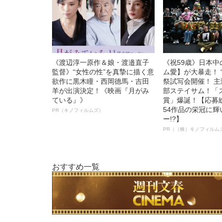
《渡辺淳一原作＆娘・渡邉直子
《祝59歳》日本
監督》“女性の性”を真摯に描く意
ム愛】が大暴走！ 
欲作に黒木瞳・西岡德馬・吉田
祭試写会開催！ 
羊が出演決定！《映画『月がみ
部ステイサム！「
ている』》
賞」爆誕！【応募総
54作品の栄冠に
PR（キノフィルムズ）
ー!?】
PR（（株）キノフィルム
おすすめ一覧