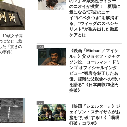
の？」36歳男性ライター
のニオイが激変！ 夏場に
気になる“頭皮のニオ
イ”や“ベタつき”を解消す
る、“ウィッグのスペシャ
リスト”が生み出した徹底
ケアとは
」19歳女子高
のになぜ…裁
した「驚きの
PR
《映画『Michael／マイケ
の事件）
ル』》父ジョセフ・ジャク
ソン役、コールマン・ドミ
ンゴ オフィシャルインタ
ビュー“観客を魅了した名
優、複雑な父親像への想い
を語る”《日本興収70億円
突破》
PR
《映画『シェルター』》ジ
ェイソン・ステイサムがお
盆を“打破”する!!《「眠眠
打破」コラボ》