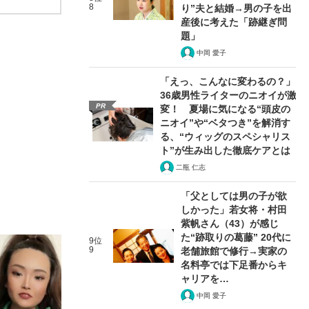
8
り”夫と結婚→男の子を出
産後に考えた「跡継ぎ問
題」
中岡 愛子
「えっ、こんなに変わるの？」
36歳男性ライターのニオイが激
PR
変！ 夏場に気になる“頭皮の
ニオイ”や“ベタつき”を解消す
る、“ウィッグのスペシャリス
ト”が生み出した徹底ケアとは
二瓶 仁志
「父としては男の子が欲
しかった」若女将・村田
紫帆さん（43）が感じ
た“跡取りの葛藤” 20代に
9位
9
老舗旅館で修行→実家の
名料亭では下足番からキ
ャリアを…
中岡 愛子