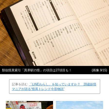
類似怪異索引「異界駅の怪」の項目は27項目も！
(画像 9/15)
記事を読む
「LINEわらし」を知っていますか？ 28歳妖怪
マニアが語る“怪異トレンド今昔物語”