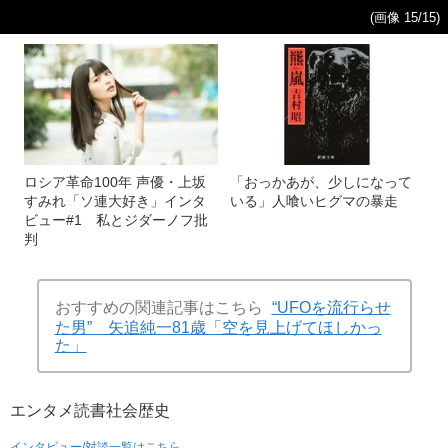
(画像 15/15)
ロシア革命100年 声優・上坂
「おっかあが、少しになって
すみれ「ソ連大好き」インタ
いる」人喰いヒグマの暴走
ビュー#1 私とジダーノフ批
判
おすすめの関連記事はこちら
“UFOを流行らせ
た男” 矢追純一81歳「空を見上げてほしかっ
た」
エンタメ
読書
社会
歴史
インタビュー/対談一覧はこちら