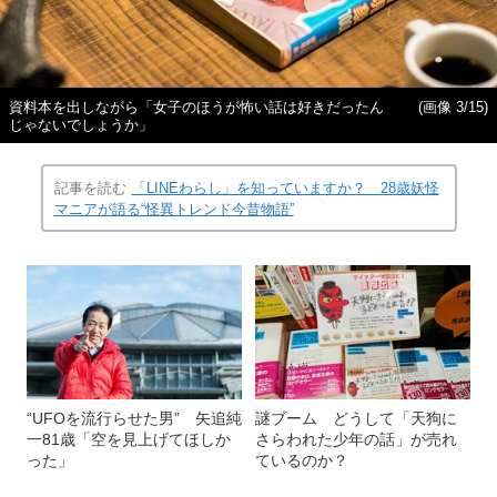
資料本を出しながら「女子のほうが怖い話は好きだったん
(画像 3/15)
じゃないでしょうか」
記事を読む
「LINEわらし」を知っていますか？ 28歳妖怪
マニアが語る“怪異トレンド今昔物語”
“UFOを流行らせた男” 矢追純
謎ブーム どうして「天狗に
一81歳「空を見上げてほしか
さらわれた少年の話」が売れ
った」
ているのか？