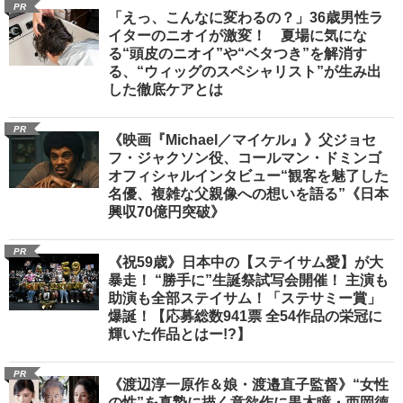
PR
「えっ、こんなに変わるの？」36歳男性ラ
イターのニオイが激変！ 夏場に気にな
る“頭皮のニオイ”や“ベタつき”を解消す
る、“ウィッグのスペシャリスト”が生み出
した徹底ケアとは
PR
《映画『Michael／マイケル』》父ジョセ
フ・ジャクソン役、コールマン・ドミンゴ
オフィシャルインタビュー“観客を魅了した
名優、複雑な父親像への想いを語る”《日本
興収70億円突破》
PR
《祝59歳》日本中の【ステイサム愛】が大
暴走！ “勝手に”生誕祭試写会開催！ 主演も
助演も全部ステイサム！「ステサミー賞」
爆誕！【応募総数941票 全54作品の栄冠に
輝いた作品とはー!?】
PR
《渡辺淳一原作＆娘・渡邉直子監督》“女性
の性”を真摯に描く意欲作に黒木瞳・西岡德