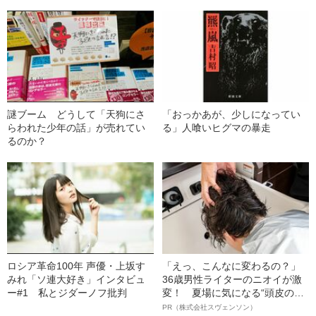
謎ブーム どうして「天狗にさ
「おっかあが、少しになってい
らわれた少年の話」が売れてい
る」人喰いヒグマの暴走
るのか？
ロシア革命100年 声優・上坂す
「えっ、こんなに変わるの？」
みれ「ソ連大好き」インタビュ
36歳男性ライターのニオイが激
ー#1 私とジダーノフ批判
変！ 夏場に気になる“頭皮のニ
オイ”や“ベタつき”を解消す
PR（株式会社スヴェンソン）