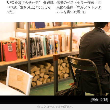
“UFOを流行らせた男” 矢追純
伝説のベストセラー作家・五
一81歳「空を見上げてほしか
島勉の告白「私がノストラダ
った」
ムスを書いた理由」
(画像 12/15)
縦スクロールで次の写真へ