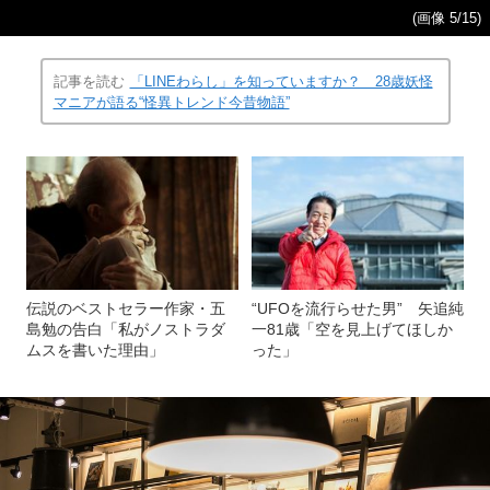
(画像 5/15)
記事を読む
「LINEわらし」を知っていますか？ 28歳妖怪
マニアが語る“怪異トレンド今昔物語”
伝説のベストセラー作家・五
“UFOを流行らせた男” 矢追純
島勉の告白「私がノストラダ
一81歳「空を見上げてほしか
ムスを書いた理由」
った」