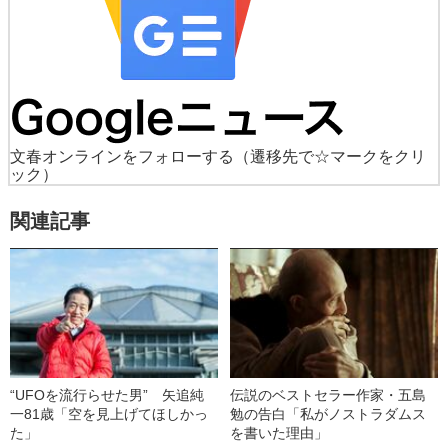
文春オンラインをフォローする
（遷移先で☆マークをクリ
ック）
関連記事
“UFOを流行らせた男” 矢追純
伝説のベストセラー作家・五島
一81歳「空を見上げてほしかっ
勉の告白「私がノストラダムス
た」
を書いた理由」