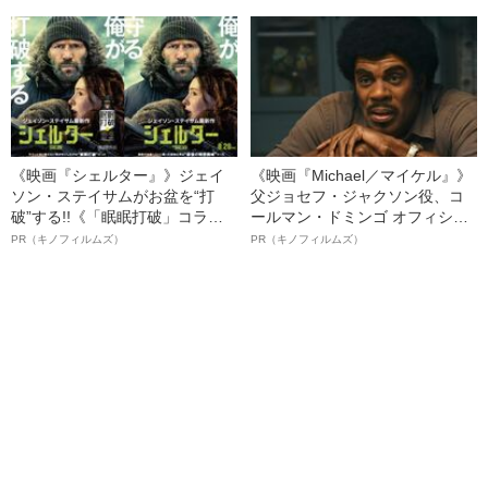
る、“ウィッグのスペシャリス
ト”が生み出した徹底ケアとは
《映画『シェルター』》ジェイ
《映画『Michael／マイケル』》
ソン・ステイサムがお盆を“打
父ジョセフ・ジャクソン役、コ
破”する!!《「眠眠打破」コラ
ールマン・ドミンゴ オフィシャ
ボ》
ルインタビュー“観客を魅了した
PR（キノフィルムズ）
PR（キノフィルムズ）
名優、複雑な父親像への想いを
語る”《日本興収70億円突破》